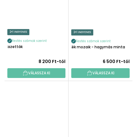
2+1 INGYENES
2+1 INGYENES
Festés számok szerint
Festés számok szerint
Kazetták
Kék mozaik - hagymás minta
8 200 Ft-tól
6 500 Ft-tól
VÁLASSZA KI
VÁLASSZA KI