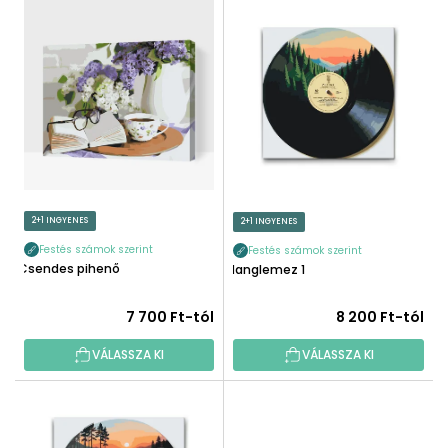
T
É
E
K
R
E
M
K
É
R
K
E
E
N
K
D
L
E
I
2+1 INGYENES
2+1 INGYENES
Z
S
É
Festés számok szerint
Festés számok szerint
T
Csendes pihenő
Hanglemez 1
S
Á
E
J
7 700 Ft-tól
8 200 Ft-tól
A
VÁLASSZA KI
VÁLASSZA KI