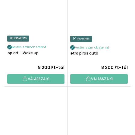
2+1 INGYENES
2+1 INGYENES
Festés számok szerint
Festés számok szerint
Pop art - Wake up
Retro piros autó
8 200 Ft-tól
8 200 Ft-tól
VÁLASSZA KI
VÁLASSZA KI