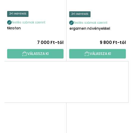
2+1 INGYENES
2+1 INGYENES
Festés számok szerint
Festés számok szerint
Mikrofon
Pergamen növényekkel
7 000 Ft-tól
9 800 Ft-tól
VÁLASSZA KI
VÁLASSZA KI