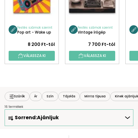
Festés számok szerint
Festés számok szerint
Pop art - Wake up
Vintage írógép
8 200 Ft-tól
7 700 Ft-tól
VÁLASSZA KI
VÁLASSZA KI
Szűrők
Ár
Szín
Tájolás
Minta típusa
Kinek ajánlju
16 termékek
T
Sorrend:
Ajánljuk
E
R
M