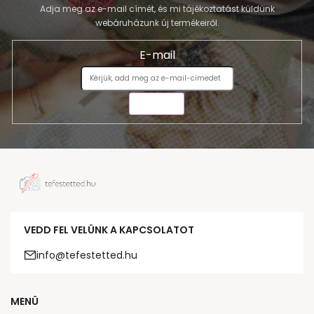
Adja meg az e-mail címét, és mi tájékoztatást küldünk
webáruházunk új termékeiről.
E-mail
KÜLDÉS
VEDD FEL VELÜNK A KAPCSOLATOT
info@tefestetted.hu
MENÜ