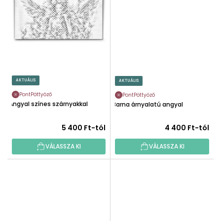
AKTUÁLIS
AKTUÁLIS
PontPöttyöző
PontPöttyöző
Angyal színes szárnyakkal
Barna árnyalatú angyal
5 400 Ft-tól
4 400 Ft-tól
VÁLASSZA KI
VÁLASSZA KI