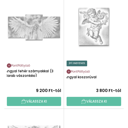
T
É
E
K
R
E
M
K
É
R
K
E
E
N
K
D
L
E
I
2+1 INGYENES
Z
PontPöttyöző
S
Angyal fehér szárnyakkal (3
É
PontPöttyöző
T
darab vászonkép)
Angyal koszorúval
S
Á
E
J
9 200 Ft-tól
3 800 Ft-tól
A
VÁLASSZA KI
VÁLASSZA KI