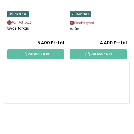
2+1 INGYENES
2+1 INGYENES
PontPöttyöző
PontPöttyöző
Bűvös farkas
Indián
5 400 Ft-tól
4 400 Ft-tól
VÁLASSZA KI
VÁLASSZA KI