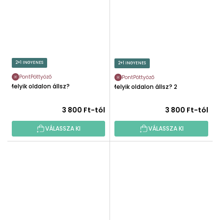
2+1 INGYENES
2+1 INGYENES
PontPöttyöző
PontPöttyöző
Melyik oldalon állsz?
Melyik oldalon állsz? 2
3 800 Ft-tól
3 800 Ft-tól
VÁLASSZA KI
VÁLASSZA KI