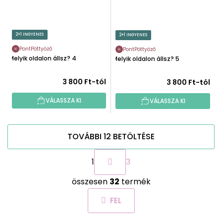
2+1 INGYENES
2+1 INGYENES
PontPöttyöző
PontPöttyöző
Melyik oldalon állsz? 4
Melyik oldalon állsz? 5
3 800 Ft-tól
3 800 Ft-tól
VÁLASSZA KI
VÁLASSZA KI
TOVÁBBI 12 BETÖLTÉSE
L
1
3
a
p
L
o
összesen
32
termék
i
z
s
á
FEL
t
s
a