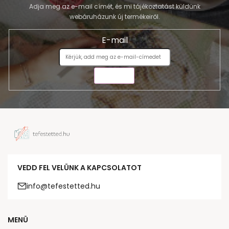
Adja meg az e-mail címét, és mi tájékoztatást küldünk
webáruházunk új termékeiről.
E-mail
KÜLDÉS
VEDD FEL VELÜNK A KAPCSOLATOT
info@tefestetted.hu
MENÜ