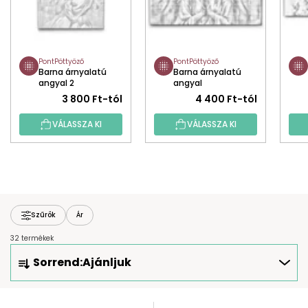
PontPöttyöző
PontPöttyöző
Barna árnyalatú
Barna árnyalatú
angyal 2
angyal
3 800 Ft-tól
4 400 Ft-tól
VÁLASSZA KI
VÁLASSZA KI
Szűrők
Ár
32 termékek
T
Sorrend:
Ajánljuk
E
R
M