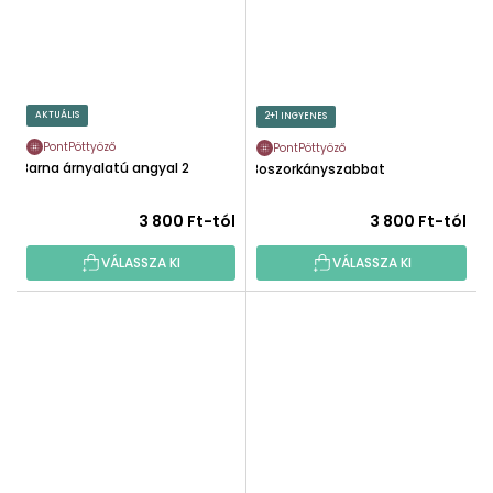
AKTUÁLIS
2+1 INGYENES
PontPöttyöző
PontPöttyöző
Barna árnyalatú angyal 2
Boszorkányszabbat
3 800 Ft-tól
3 800 Ft-tól
VÁLASSZA KI
VÁLASSZA KI