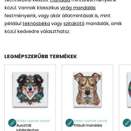
közül. Vannak klasszikus
virág mandalás
festményeink, vagy akár állatmintásak is, mint
például
teknősbéka
vagy
szitakötő
mandalák, amik
közül kedvedre választhatsz.
LEGNÉPSZERŰBB TERMÉKEK
Festés számok szerint
Festés számok szerint
Ausztrál
Pitbull mandala
juhászkutya