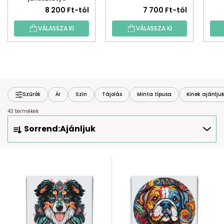
mandala
8 200 Ft-tól
7 700 Ft-tól
VÁLASSZA KI
VÁLASSZA KI
Szűrők
Ár
Szín
Tájolás
Minta típusa
Kinek ajánlju
43 termékek
T
Sorrend:
Ajánljuk
E
R
M
T
É
E
K
R
E
M
K
É
R
K