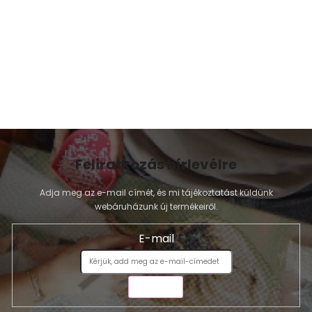
s
e
l
e
m
e
i
Feliratkozás hírlevélre
Adja meg az e-mail címét, és mi tájékoztatást küldünk
webáruházunk új termékeiről.
E-mail
KÜLDÉS