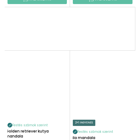
2+1 INGYENES
Festés számok szerint
Golden retriever kutya
Festés számok szerint
mandala
Lila mandala