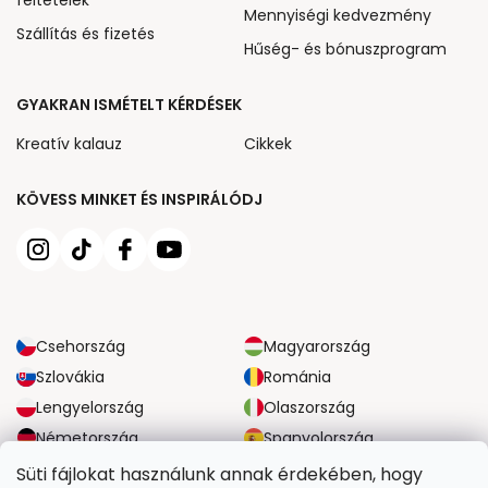
Mennyiségi kedvezmény
Szállítás és fizetés
Hűség- és bónuszprogram
GYAKRAN ISMÉTELT KÉRDÉSEK
Kreatív kalauz
Cikkek
KÖVESS MINKET ÉS INSPIRÁLÓDJ
Csehország
Magyarország
Szlovákia
Románia
Lengyelország
Olaszország
Németország
Spanyolország
Nagy-Britannia
Ausztria
Süti fájlokat használunk annak érdekében, hogy