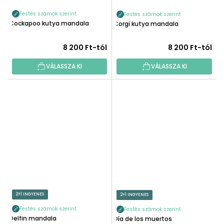
Festés számok szerint
Festés számok szerint
Cockapoo kutya mandala
Corgi kutya mandala
8 200 Ft-tól
8 200 Ft-tól
VÁLASSZA KI
VÁLASSZA KI
2+1 INGYENES
2+1 INGYENES
Festés számok szerint
Festés számok szerint
Delfin mandala
Día de los muertos