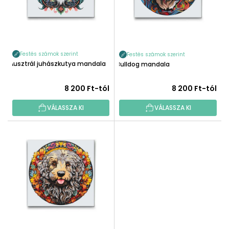
E
E
N
K
D
L
E
I
Z
Festés számok szerint
Festés számok szerint
S
Ausztrál juhászkutya mandala
É
Bulldog mandala
T
S
Á
8 200 Ft-tól
8 200 Ft-tól
E
J
A
VÁLASSZA KI
VÁLASSZA KI