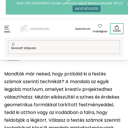
Ugrás
Most 20% KEDVEZMÉNY minden pöttyözős képre! Kedvezménykód: DOT20
AKCIÓ RÉSZLETEI
a
fő
tartalomhoz
Bejelentkezés
KOSÁR
Kívánságlista
Menü
Kezdőlap
/
Technikák
/
Festés számok szerint
/
Mintafestményeink
/
Hobbi
/
Mandalák
Mondták már neked, hogy próbáld ki a festés
számok szerinti technikát? A mandala az egyik
legjobb motívum, amelyet kreatív projektedhez
választhatsz. Miután elkészültél a színes és érdekes
geometrikus formákkal tarkított festményeddel,
tedd ki otthon vagy az irodádban a falra, hogy
feldobják a légkört. Válassz a festés számok szerinti
technikával készült
mandala
mintafestményeink