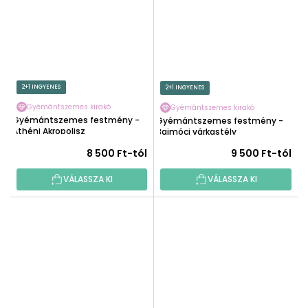
2+1 INGYENES
2+1 INGYENES
Gyémántszemes kirakó
Gyémántszemes kirakó
Gyémántszemes festmény -
Gyémántszemes festmény -
Athéni Akropolisz
Bajmóci várkastély
8 500 Ft-tól
9 500 Ft-tól
VÁLASSZA KI
VÁLASSZA KI