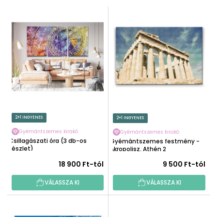
M
T
É
E
K
R
E
M
K
É
R
K
E
E
N
K
D
L
E
I
2+1 INGYENES
2+1 INGYENES
Z
S
É
Gyémántszemes kirakó
Gyémántszemes kirakó
T
Csillagászati óra (3 db-os
Gyémántszemes festmény -
S
készlet)
Á
Akropolisz, Athén 2
E
J
18 900 Ft-tól
9 500 Ft-tól
A
VÁLASSZA KI
VÁLASSZA KI