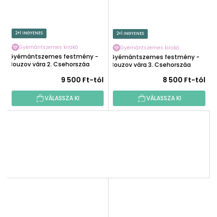
2+1 INGYENES
2+1 INGYENES
Gyémántszemes kirakó
Gyémántszemes kirakó
Gyémántszemes festmény -
Gyémántszemes festmény -
Bouzov vára 2, Csehország
Bouzov vára 3, Csehország
9 500 Ft-tól
8 500 Ft-tól
VÁLASSZA KI
VÁLASSZA KI