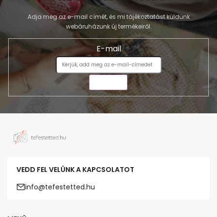
Adja meg az e-mail címét, és mi tájékoztatást küldünk
webáruházunk új termékeiről.
E-mail
KÜLDÉS
VEDD FEL VELÜNK A KAPCSOLATOT
info@tefestetted.hu