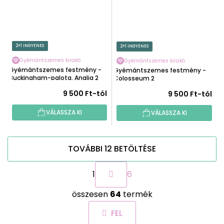
2+1 INGYENES
2+1 INGYENES
Gyémántszemes kirakó
Gyémántszemes kirakó
Gyémántszemes festmény -
Gyémántszemes festmény -
Buckingham-palota, Anglia 2
Colosseum 2
9 500 Ft-tól
9 500 Ft-tól
VÁLASSZA KI
VÁLASSZA KI
TOVÁBBI 12 BETÖLTÉSE
L
1
6
a
p
L
o
összesen
64
termék
i
z
s
á
FEL
t
s