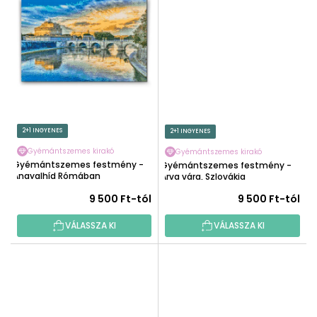
2+1 INGYENES
2+1 INGYENES
Gyémántszemes kirakó
Gyémántszemes kirakó
Gyémántszemes festmény -
Gyémántszemes festmény -
Angyalhíd Rómában
Árva vára, Szlovákia
9 500 Ft-tól
9 500 Ft-tól
VÁLASSZA KI
VÁLASSZA KI