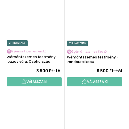
2+1 INGYENES
2+1 INGYENES
Gyémántszemes kirakó
Gyémántszemes kirakó
Gyémántszemes festmény -
Gyémántszemes festmény -
Bouzov vára, Csehország
Brandburgi kapu
8 500 Ft-tól
9 500 Ft-tól
VÁLASSZA KI
VÁLASSZA KI