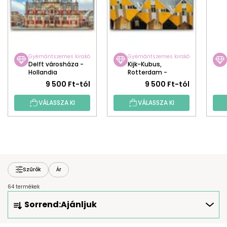
Gyémántszemes kirakó
Gyémántszemes kirakó
Delft városháza -
Kijk-Kubus,
Hollandia
Rotterdam -
Hollandia
9 500 Ft-tól
9 500 Ft-tól
VÁLASSZA KI
VÁLASSZA KI
Szűrők
Ár
64 termékek
T
Sorrend:
Ajánljuk
E
R