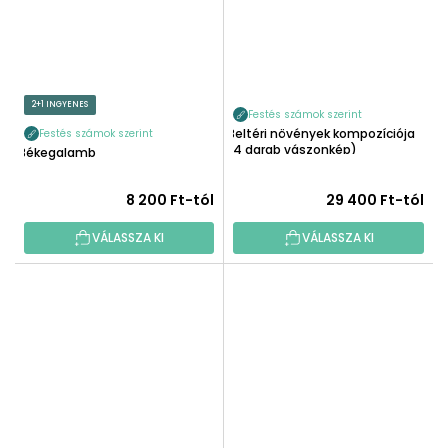
2+1 INGYENES
Festés számok szerint
Beltéri növények kompozíciója
Festés számok szerint
(4 darab vászonkép)
Békegalamb
8 200 Ft-tól
29 400 Ft-tól
VÁLASSZA KI
VÁLASSZA KI