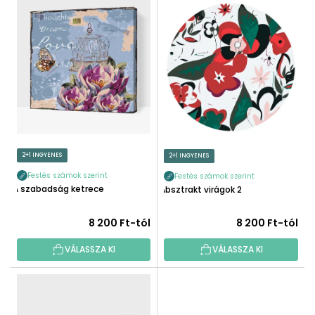
T
É
E
K
R
E
M
K
É
R
K
E
E
N
K
D
L
E
I
2+1 INGYENES
2+1 INGYENES
Z
S
É
Festés számok szerint
Festés számok szerint
T
A szabadság ketrece
Absztrakt virágok 2
S
Á
E
J
8 200 Ft-tól
8 200 Ft-tól
A
VÁLASSZA KI
VÁLASSZA KI