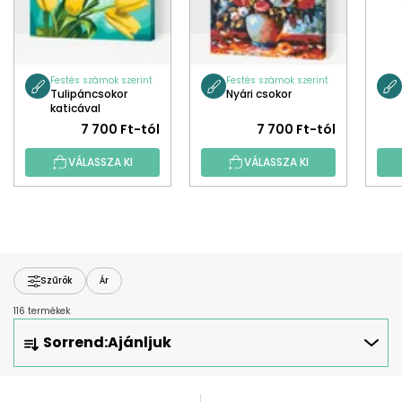
Festés számok szerint
Festés számok szerint
Tulipáncsokor
Nyári csokor
katicával
7 700 Ft-tól
7 700 Ft-tól
VÁLASSZA KI
VÁLASSZA KI
Szűrők
Ár
116 termékek
T
Sorrend:
Ajánljuk
E
R
M