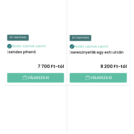
2+1 INGYENES
2+1 INGYENES
Festés számok szerint
Festés számok szerint
Csendes pihenő
Cseresznyefák egy esti utcán
7 700 Ft-tól
8 200 Ft-tól
VÁLASSZA KI
VÁLASSZA KI