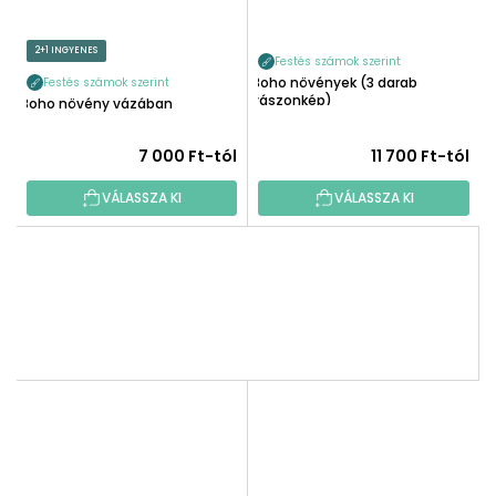
2+1 INGYENES
Festés számok szerint
Boho növények (3 darab
Festés számok szerint
vászonkép)
Boho növény vázában
7 000 Ft-tól
11 700 Ft-tól
VÁLASSZA KI
VÁLASSZA KI