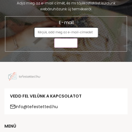
Adja meg az e-mail címét, és mi tájékoztatást küldünk
webáruházunk új termékeiről.
E-mail
KÜLDÉS
VEDD FEL VELÜNK A KAPCSOLATOT
info@tefestetted.hu
MENÜ