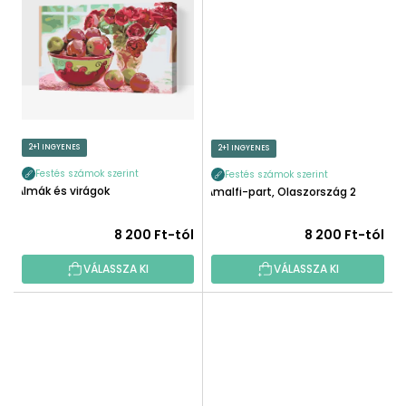
2+1 INGYENES
2+1 INGYENES
Festés számok szerint
Festés számok szerint
Almák és virágok
Amalfi-part, Olaszország 2
8 200 Ft-tól
8 200 Ft-tól
VÁLASSZA KI
VÁLASSZA KI