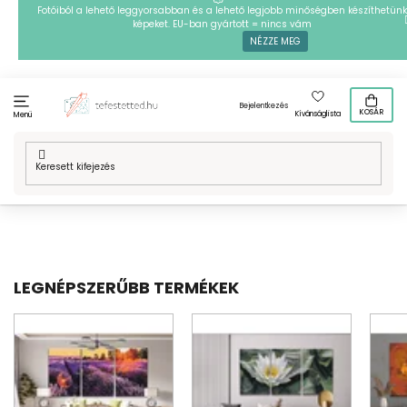
Ugrás
Fotóiból a lehető leggyorsabban és a lehető legjobb minőségben készíthetünk
képeket. EU-ban gyártott = nincs vám
a
NÉZZE MEG
fő
tartalomhoz
Bejelentkezés
KOSÁR
Kívánságlista
Menü
Kezdőlap
/
Több darabos mintafestmények
/
Festés számok
szerint
/
Virágok
LEGNÉPSZERŰBB TERMÉKEK