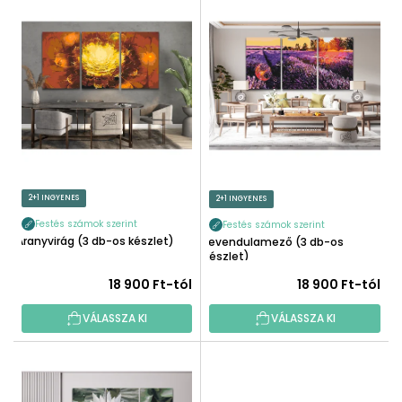
T
É
E
K
R
E
M
K
É
R
K
E
E
N
K
D
L
E
I
2+1 INGYENES
2+1 INGYENES
Z
S
É
Festés számok szerint
Festés számok szerint
T
Aranyvirág (3 db-os készlet)
Levendulamező (3 db-os
S
Á
készlet)
E
J
18 900 Ft-tól
18 900 Ft-tól
A
VÁLASSZA KI
VÁLASSZA KI