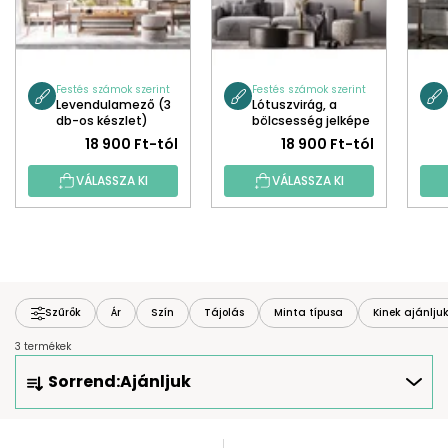
Festés számok szerint
Festés számok szerint
Levendulamező (3
Lótuszvirág, a
db-os készlet)
bölcsesség jelképe
(3 db-os készlet)
18 900 Ft-tól
18 900 Ft-tól
VÁLASSZA KI
VÁLASSZA KI
Szűrők
Ár
Szín
Tájolás
Minta típusa
Kinek ajánlju
3 termékek
T
Sorrend:
Ajánljuk
E
R
M