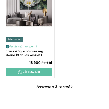
2+1 INGYENES
Festés számok szerint
Lótuszvirág, a bölcsesség
jelképe (3 db-os készlet)
18 900 Ft-tól
VÁLASSZA KI
összesen
3
termék
L
i
s
L
t
Á