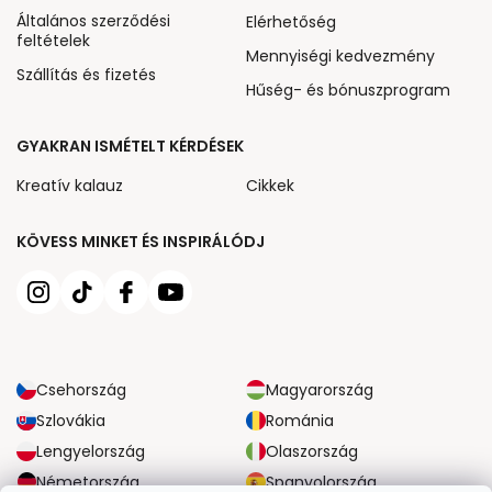
Általános szerződési
Elérhetőség
feltételek
Mennyiségi kedvezmény
Szállítás és fizetés
Hűség- és bónuszprogram
GYAKRAN ISMÉTELT KÉRDÉSEK
Kreatív kalauz
Cikkek
KÖVESS MINKET ÉS INSPIRÁLÓDJ
Csehország
Magyarország
Szlovákia
Románia
Lengyelország
Olaszország
Németország
Spanyolország