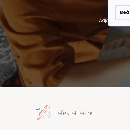
Beá
Adja meg az e