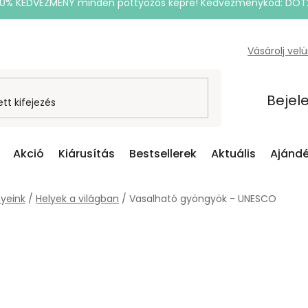
20% KEDVEZMÉNY minden pöttyözős képre! Kedvezménykód: DOT
Vásárolj vel
Bejel
Akció
Kiárusítás
Bestsellerek
Aktuális
Ajándé
yeink
/
Helyek a világban
/
Vasalható gyöngyök - UNESCO