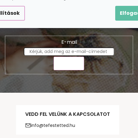
Feliratkozás hírlevélre
llítások
Elfog
-mail címét, és mi tájékoztatást küldünk webáruházunk ú
E-mail
KÜLDÉS
VEDD FEL VELÜNK A KAPCSOLATOT
info@tefestetted.hu