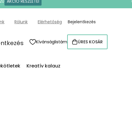
20
AKCIÓ RÉSZLETEI
ünk
Rólunk
Elérhetőség
Bejelentkezés
entkezés
Kívánságlistám
ÜRES KOSÁR
KOSÁR
kötletek
Kreatív kalauz