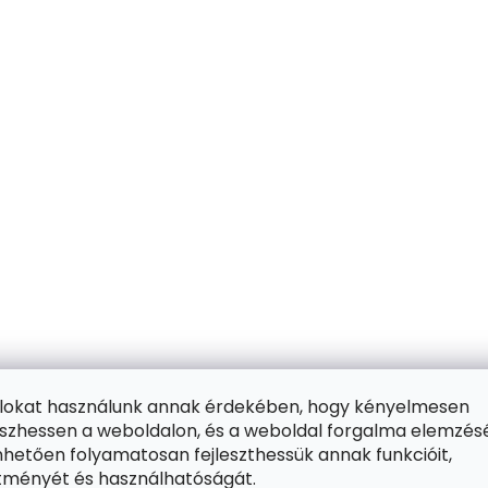
ájlokat használunk annak érdekében, hogy kényelmesen
zhessen a weboldalon, és a weboldal forgalma elemzés
hetően folyamatosan fejleszthessük annak funkcióit,
ítményét és használhatóságát.