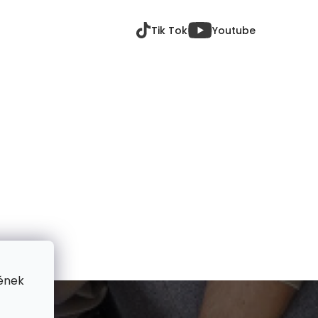
Tik Tok
Youtube
ének