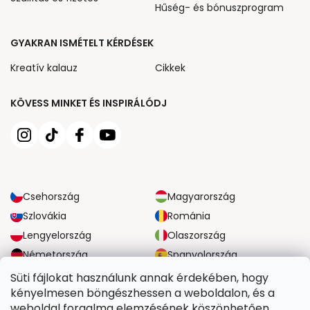
Hűség- és bónuszprogram
GYAKRAN ISMÉTELT KÉRDÉSEK
Kreatív kalauz
Cikkek
KÖVESS MINKET ÉS INSPIRÁLÓDJ
Csehország
Magyarország
Szlovákia
Románia
Lengyelország
Olaszország
Németország
Spanyolország
Nagy-Britannia
Ausztria
Süti fájlokat használunk annak érdekében, hogy
kényelmesen böngészhessen a weboldalon, és a
weboldal forgalma elemzésének köszönhetően