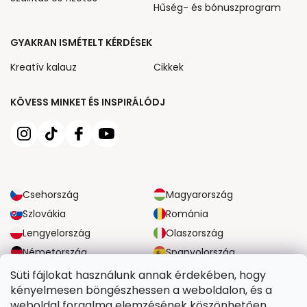
Hűség- és bónuszprogram
GYAKRAN ISMÉTELT KÉRDÉSEK
Kreatív kalauz
Cikkek
KÖVESS MINKET ÉS INSPIRÁLÓDJ
Csehország
Magyarország
Szlovákia
Románia
Lengyelország
Olaszország
Németország
Spanyolország
Nagy-Britannia
Ausztria
Süti fájlokat használunk annak érdekében, hogy
kényelmesen böngészhessen a weboldalon, és a
weboldal forgalma elemzésének köszönhetően