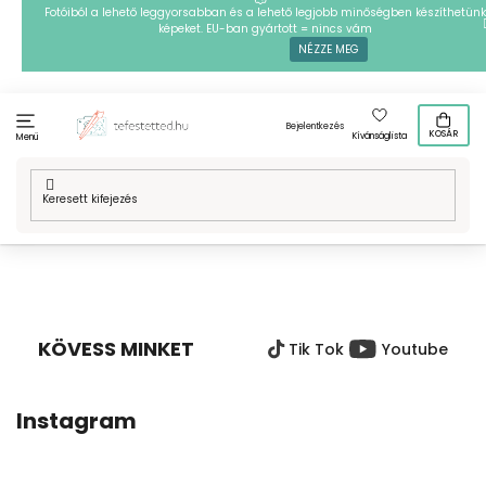
Ugrás
Fotóiból a lehető leggyorsabban és a lehető legjobb minőségben készíthetünk
képeket. EU-ban gyártott = nincs vám
a
NÉZZE MEG
fő
tartalomhoz
Bejelentkezés
KOSÁR
Kívánságlista
Menü
Kezdőlap
/
Technikák
/
Vasalható gyöngyök
/
Mintafestményeink
/
Vasalható gyöngyök - Horoszkóp
L
Á
B
KÖVESS MINKET
Tik Tok
Youtube
L
É
C
Instagram