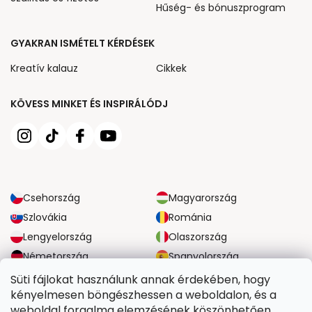
Hűség- és bónuszprogram
GYAKRAN ISMÉTELT KÉRDÉSEK
Kreatív kalauz
Cikkek
KÖVESS MINKET ÉS INSPIRÁLÓDJ
Csehország
Magyarország
Szlovákia
Románia
Lengyelország
Olaszország
Németország
Spanyolország
Nagy-Britannia
Ausztria
Süti fájlokat használunk annak érdekében, hogy
kényelmesen böngészhessen a weboldalon, és a
weboldal forgalma elemzésének köszönhetően