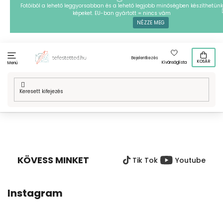
Ugrás
Fotóiból a lehető leggyorsabban és a lehető legjobb minőségben készíthetünk
képeket. EU-ban gyártott = nincs vám
a
NÉZZE MEG
fő
tartalomhoz
Bejelentkezés
KOSÁR
Kívánságlista
Menü
Kezdőlap
/
Technikák
/
Vasalható gyöngyök
/
Mintafestményeink
/
Virágok
/
Vasalható gyöngyök - Egzotikus virágok
L
Á
B
KÖVESS MINKET
Tik Tok
Youtube
L
É
C
Instagram