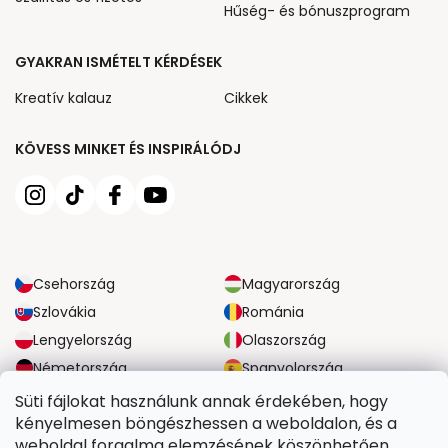
Hűség- és bónuszprogram
GYAKRAN ISMÉTELT KÉRDÉSEK
Kreatív kalauz
Cikkek
KÖVESS MINKET ÉS INSPIRÁLÓDJ
Csehország
Magyarország
Szlovákia
Románia
Lengyelország
Olaszország
Németország
Spanyolország
Nagy-Britannia
Ausztria
Süti fájlokat használunk annak érdekében, hogy
kényelmesen böngészhessen a weboldalon, és a
weboldal forgalma elemzésének köszönhetően