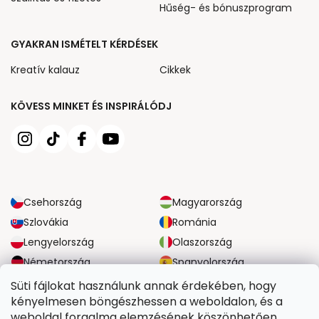
Hűség- és bónuszprogram
GYAKRAN ISMÉTELT KÉRDÉSEK
Kreatív kalauz
Cikkek
KÖVESS MINKET ÉS INSPIRÁLÓDJ
Csehország
Magyarország
Szlovákia
Románia
Lengyelország
Olaszország
Németország
Spanyolország
Nagy-Britannia
Ausztria
Süti fájlokat használunk annak érdekében, hogy
kényelmesen böngészhessen a weboldalon, és a
weboldal forgalma elemzésének köszönhetően