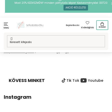
Ugrás
Most 20% KEDVEZMÉNY minden pöttyözős képre! Kedvezménykód: DOT20
AKCIÓ RÉSZLETEI
a
fő
tartalomhoz
Bejelentkezés
KOSÁR
Kívánságlista
Menü
Kezdőlap
/
Technikák
/
Vasalható gyöngyök
/
Mintafestményeink
/
Helyek a világban
/
Vasalható gyöngyök - Ázsia
L
Á
B
KÖVESS MINKET
Tik Tok
Youtube
L
É
C
Instagram