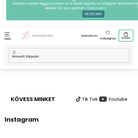
Ugrás
Fotóiból a lehető leggyorsabban és a lehető legjobb minőségben készíthetünk
képeket. EU-ban gyártott = nincs vám
a
NÉZZE MEG
fő
tartalomhoz
Bejelentkezés
KOSÁR
Kívánságlista
Menü
Kezdőlap
/
Technikák
/
Vasalható gyöngyök
/
Mintafestményeink
/
Állatok
/
Vasalható gyöngyök - Állatok
L
Á
B
KÖVESS MINKET
Tik Tok
Youtube
L
É
C
Instagram