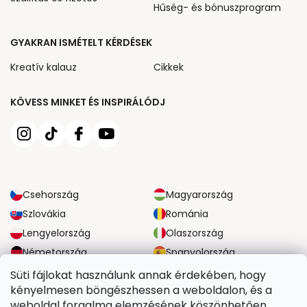
Hűség- és bónuszprogram
GYAKRAN ISMÉTELT KÉRDÉSEK
Kreatív kalauz
Cikkek
KÖVESS MINKET ÉS INSPIRÁLÓDJ
Csehország
Magyarország
Szlovákia
Románia
Lengyelország
Olaszország
Németország
Spanyolország
Nagy-Britannia
Ausztria
Süti fájlokat használunk annak érdekében, hogy
kényelmesen böngészhessen a weboldalon, és a
weboldal forgalma elemzésének köszönhetően