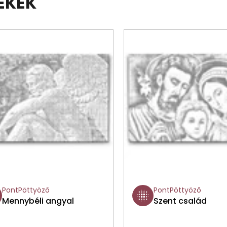
ÉKEK
PontPöttyöző
PontPöttyöző
Mennybéli angyal
Szent család