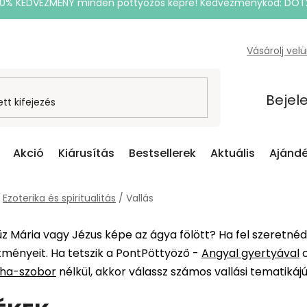
20% KEDVEZMÉNY minden pöttyözős képre! Kedvezménykód: DOT
Vásárolj vel
Bejel
Akció
Kiárusítás
Bestsellerek
Aktuális
Ajándé
Ezoterika és spiritualitás
/
Vallás
 Mária vagy Jézus képe az ágya fölött? Ha fel szeretnéd
ményeit. Ha tetszik a PontPöttyöző -
Angyal gyertyával
c
ha-szobor
nélkül, akkor válassz számos vallási tematiká