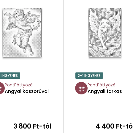
1 INGYENES
2+1 INGYENES
PontPöttyöző
PontPöttyöző
Angyal koszorúval
Angyali farkas
3 800 Ft-tól
4 400 Ft-tó