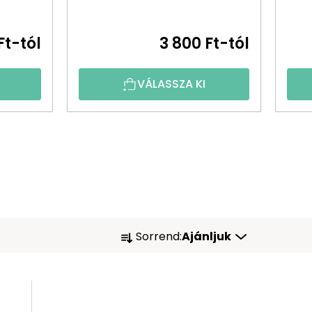
Ft-tól
3 800 Ft-tól
VÁLASSZA KI
T
Sorrend:
Ajánljuk
E
R