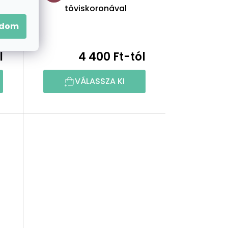
töviskoronával
adom
l
4 400 Ft-tól
VÁLASSZA KI