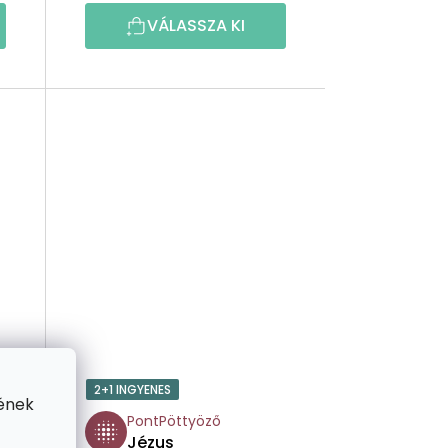
Z
VÁLASSZA KI
É
S
E
2+1 INGYENES
ének
PontPöttyöző
Jézus