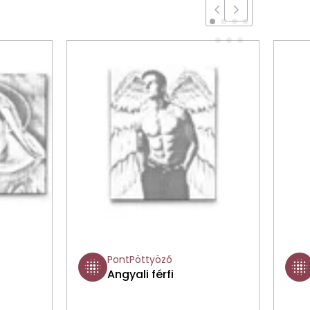
PontPöttyöző
Angyali férfi