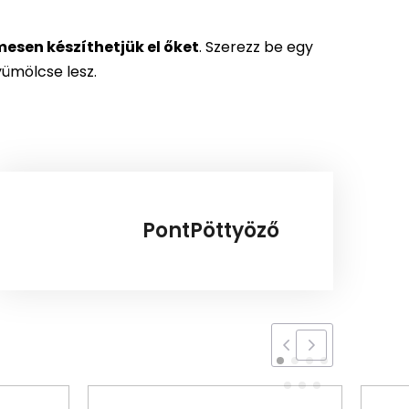
mesen készíthetjük el őket
. Szerezz be egy
yümölcse lesz.
PontPöttyöző