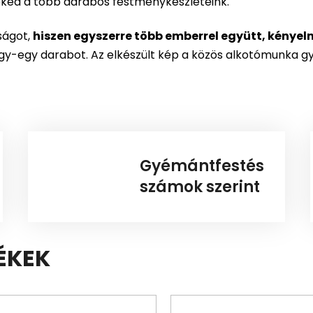
neked a több darabos festménykészleteink.
ságot,
hiszen egyszerre több emberrel együtt, kényel
egy-egy darabot. Az elkészült kép a közös alkotómunka g
Gyémántfestés
számok szerint
ÉKEK