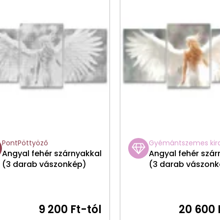
PontPöttyöző
Gyémántszemes kir
Angyal fehér szárnyakkal
Angyal fehér szár
(3 darab vászonkép)
(3 darab vászonk
9 200 Ft-tól
20 600 