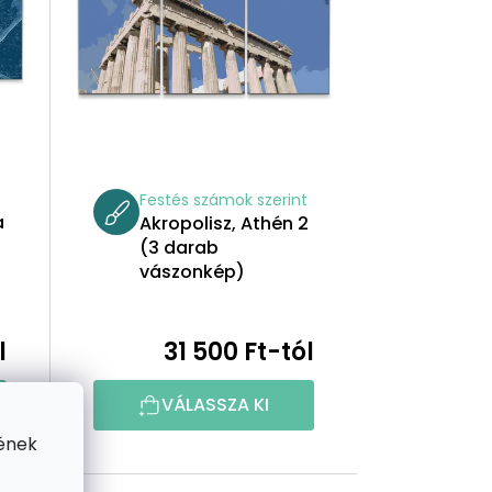
K
E
K
R
t
Festés számok szerint
E
a
Akropolisz, Athén 2
(3 darab
N
vászonkép)
D
l
31 500 Ft-tól
E
Z
VÁLASSZA KI
ének
É