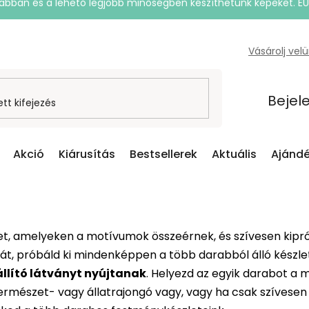
rsabban és a lehető legjobb minőségben készíthetünk képeket. E
Vásárolj vel
Bejel
Akció
Kiárusítás
Bestsellerek
Aktuális
Ajándé
t, amelyeken a motívumok összeérnek, és szívesen kipró
kát, próbáld ki mindenképpen a több darabból álló kész
állító látványt nyújtanak
. Helyezd az egyik darabot a
ermészet- vagy állatrajongó vagy, vagy ha csak szívesen