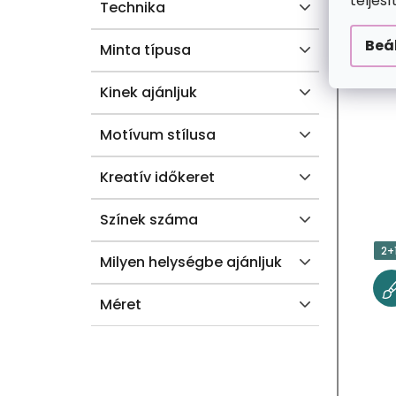
teljes
J
Technika
A
Beá
Minta típusa
Kinek ajánljuk
Motívum stílusa
Kreatív időkeret
Színek száma
2+
Milyen helységbe ajánljuk
Méret