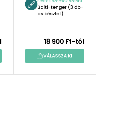
t
Festés számok szerint
Balti-tenger (3 db-
os készlet)
l
18 900 Ft-tól
VÁLASSZA KI