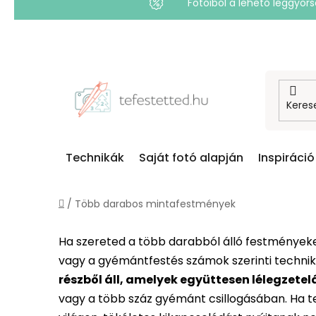
Fotóiból a lehető leggyo
Ugrás
a
fő
tartalomhoz
Technikák
Saját fotó alapján
Inspiráció
Kezdőlap
/
Több darabos mintafestmények
Ha szereted a több darabból álló festményeke
vagy a gyémántfestés számok szerinti techni
részből áll, amelyek együttesen lélegzetel
vagy a több száz gyémánt csillogásában. Ha t