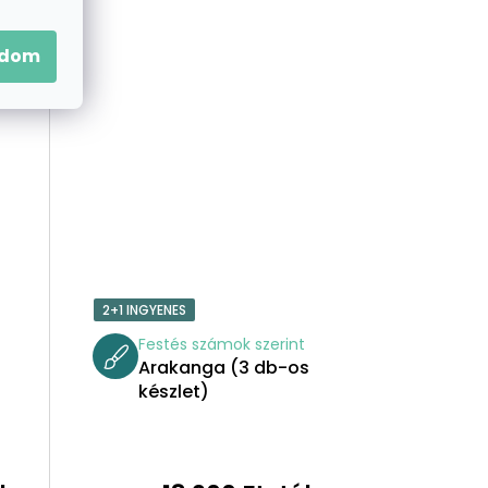
S
E
adom
2+1 INGYENES
t
Festés számok szerint
Arakanga (3 db-os
készlet)