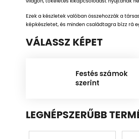
világon, tökéletes kikapcsolódást nyújtanak 
Ezek a készletek valóban összehozzák a társa
képkészletet, és minden családtagra bízz rá 
VÁLASSZ KÉPET
Festés számok
szerint
LEGNÉPSZERŰBB TERM