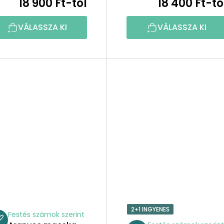
18 900 Ft-tól
18 400 Ft-tó
VÁLASSZA KI
VÁLASSZA KI
2+1 INGYENES
Festés számok szerint