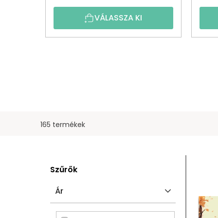
VÁLASSZA KI
165 termékek
O
T
Szűrők
L
E
Ár
D
R