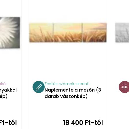
akó
Festés számok szerint
nyakkal
Naplemente a mezőn (3
ép)
darab vászonkép)
Ft-tól
18 400 Ft-tól