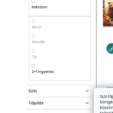
A
M
Raktáron
L
É
S
K
Akció
Ó
E
Aktuális
P
K
Tip
A
L
N
I
2+1 ingyenes
E
S
Szín
L
T
Süti f
böngés
Á
Tájolás
köszön