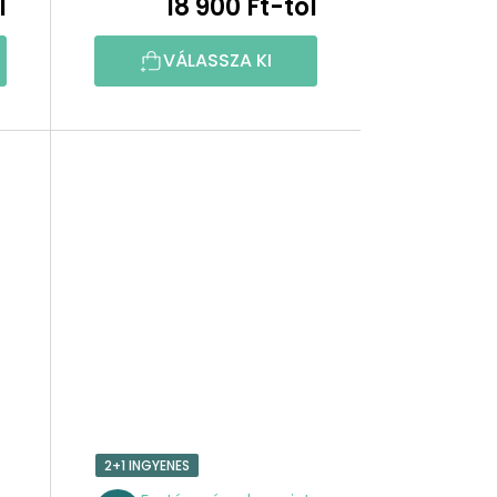
l
18 900 Ft-tól
VÁLASSZA KI
2+1 INGYENES