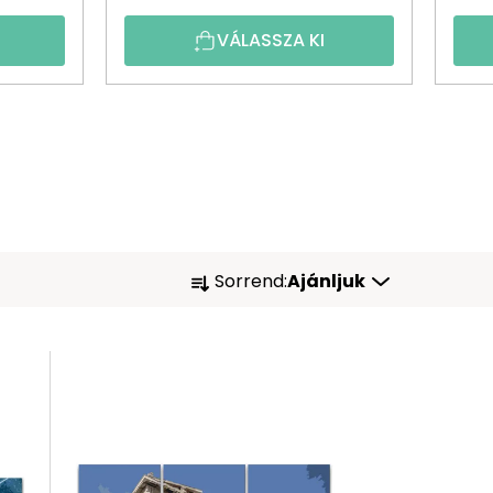
VÁLASSZA KI
T
Sorrend:
Ajánljuk
E
R
M
É