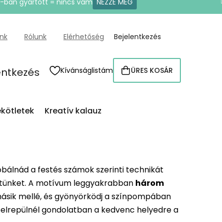
U-ban gyártott = nincs vám
NÉZZE MEG
ünk
Rólunk
Elérhetőség
Bejelentkezés
entkezés
Kívánságlistám
ÜRES KOSÁR
KOSÁR
kötletek
Kreatív kalauz
bálnád a festés számok szerinti technikát
letünket. A motívum leggyakrabban
három
 másik mellé, és gyönyörködj a színpompában
 elrepülnél gondolatban a kedvenc helyedre a