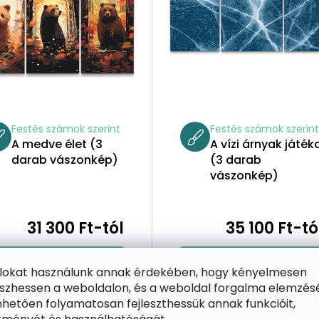
Festés számok szerint
Festés számok szerin
A medve élet (3
A vízi árnyak játék
darab vászonkép)
(3 darab
vászonkép)
31 300 Ft-tól
35 100 Ft-tó
VÁLASSZA KI
VÁLASSZA KI
ájlokat használunk annak érdekében, hogy kényelmesen
zhessen a weboldalon, és a weboldal forgalma elemzés
hetően folyamatosan fejleszthessük annak funkcióit,