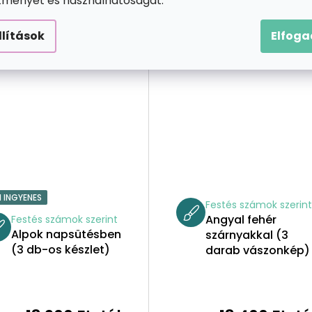
ítményét és használhatóságát.
llítások
Elfog
1 INGYENES
Festés számok szerin
Angyal fehér
Festés számok szerint
Alpok napsütésben
szárnyakkal (3
(3 db-os készlet)
darab vászonkép)