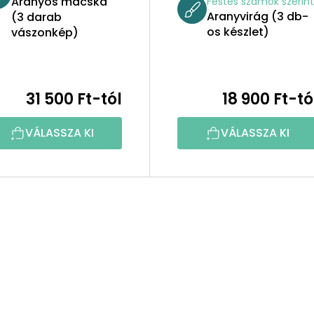
Aranyos macska
Festés számok szerin
Aranyvirág (3 db-
(3 darab
os készlet)
vászonkép)
31 500 Ft-tól
18 900 Ft-tó
VÁLASSZA KI
VÁLASSZA KI