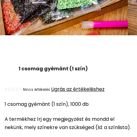
1 csomag gyémánt (1 szín)
A
Ugrás az értékeléshez
Nincs értékelés
termék
1 csomag gyémánt (1 szín), 1000 db
átlagos
értékelése
A termékhez írj egy megjegyzést és mondd el
5-
nekünk, mely színekre van szükséged (ld. a színlista).
ből