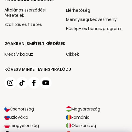
Általános szerződési
Elérhetőség
feltételek
Mennyiségi kedvezmény
Szállítás és fizetés
Hűség- és bónuszprogram
GYAKRAN ISMÉTELT KÉRDÉSEK
Kreatív kalauz
Cikkek
KÖVESS MINKET ÉS INSPIRÁLÓDJ
Csehország
Magyarország
Szlovákia
Románia
Lengyelország
Olaszország