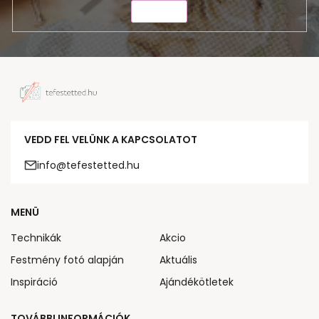
KÜLDÉS
VEDD FEL VELÜNK A KAPCSOLATOT
info@tefestetted.hu
MENÜ
Technikák
Akcio
Festmény fotó alapján
Aktuális
Inspiráció
Ajándékötletek
TOVÁBBI INFORMÁCIÓK