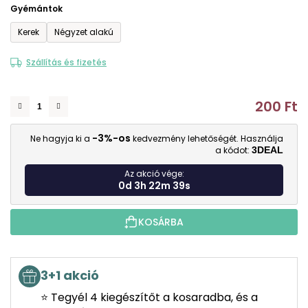
0,0
Gyémántok
csillag.
Kerek
Négyzet alakú
Szállítás és fizetés
200 Ft
E
-3%-os
Ne hagyja ki a
kedvezmény lehetőségét. Használja
a kódot:
3DEAL
Az akció vége:
0d 3h 22m 38s
KOSÁRBA
3+1 akció
⭐ Tegyél 4 kiegészítőt a kosaradba, és a