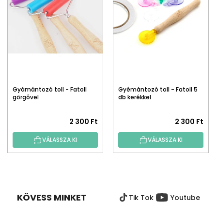
Gyámántozó toll - Fatoll
Gyémántozó toll - Fatoll 5
görgővel
db kerékkel
2 300 Ft
2 300 Ft
VÁLASSZA KI
VÁLASSZA KI
L
Á
B
KÖVESS MINKET
Tik Tok
Youtube
L
É