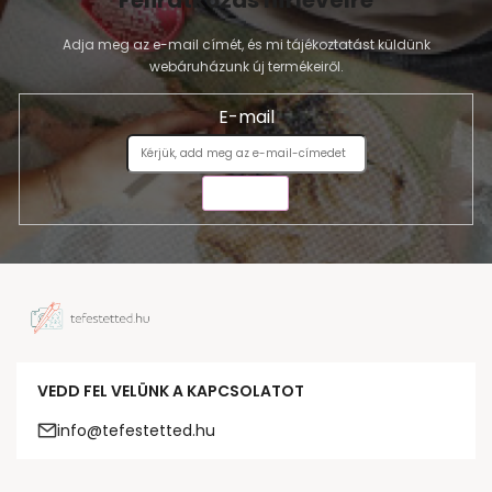
Feliratkozás hírlevélre
Adja meg az e-mail címét, és mi tájékoztatást küldünk
webáruházunk új termékeiről.
E-mail
KÜLDÉS
VEDD FEL VELÜNK A KAPCSOLATOT
info@tefestetted.hu