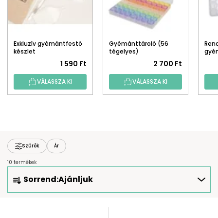
Exkluzív gyémántfestő
Gyémánttároló (56
Ren
készlet
tégelyes)
gyé
tart
1 590 Ft
2 700 Ft
VÁLASSZA KI
VÁLASSZA KI
Szűrők
Ár
10 termékek
T
Sorrend:
Ajánljuk
E
R
M
T