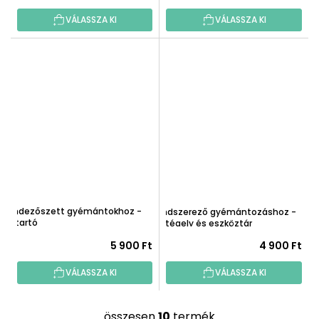
VÁLASSZA KI
VÁLASSZA KI
Rendezőszett gyémántokhoz -
Rendszerező gyémántozáshoz -
80 tartó
64 tégely és eszköztár
5 900 Ft
4 900 Ft
VÁLASSZA KI
VÁLASSZA KI
összesen
10
termék