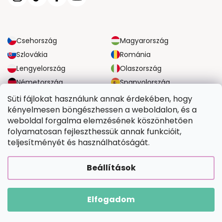
Csehország
Magyarország
Szlovákia
Románia
Lengyelország
Olaszország
Németország
Spanyolország
Nagy-Britannia
Ausztria
Süti fájlokat használunk annak érdekében, hogy
kényelmesen böngészhessen a weboldalon, és a
weboldal forgalma elemzésének köszönhetően
MEGBÍZHATÓ SZÁLLÍTÁSI LEHETŐSÉGEK
folyamatosan fejleszthessük annak funkcióit,
teljesítményét és használhatóságát.
BIZTONSÁGOS FIZETÉSI LEHETŐSÉGEK
Beállítások
Elfogadom
Copyright 2026
Tefestetted.hu
. Minden jog fenntartva.
Shoptet Premium készítette
|
Upravilo
FV STUDIO