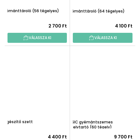
Gyémánttároló (56 tégelyes)
Gyémánttároló (64 tégelyes)
2 700 Ft
4 100 Ft
VÁLASSZA KI
VÁLASSZA KI
Kiegészítő szett
MUSIC gyémántszemes
tégelytartó (60 tégely)
4 400 Ft
9 700 Ft