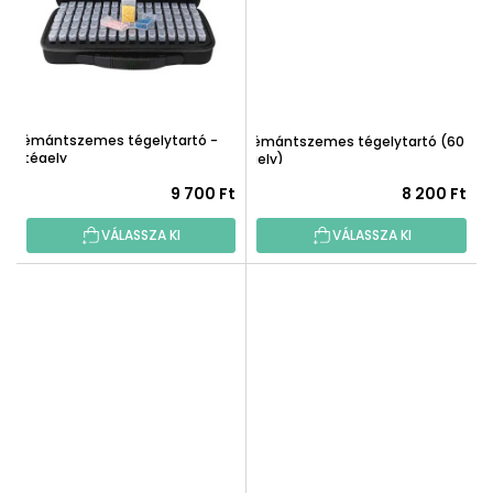
Gyémántszemes tégelytartó -
Gyémántszemes tégelytartó (60
80 tégely
tégely)
9 700 Ft
8 200 Ft
VÁLASSZA KI
VÁLASSZA KI