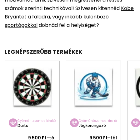
számok szerinti technikával! Szívesen kitennéd
Kobe
Bryantet
a faladra, vagy inkább
különböző
sportágakkal
dobnád fel a helyiséget?
LEGNÉPSZERŰBB TERMÉKEK
Gyémántszemes kirakó
Gyémántszemes kirakó
Darts
Jégkorongozó
9 500 Ft-tól
9 500 Ft-tól