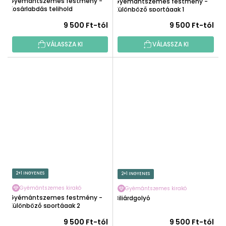
Gyémántszemes festmény -
Gyémántszemes festmény -
Kosárlabdás telihold
Különböző sportágak 1
9 500 Ft-tól
9 500 Ft-tól
VÁLASSZA KI
VÁLASSZA KI
2+1 INGYENES
2+1 INGYENES
Gyémántszemes kirakó
Gyémántszemes kirakó
Gyémántszemes festmény -
Biliárdgolyó
Különböző sportágak 2
9 500 Ft-tól
9 500 Ft-tól