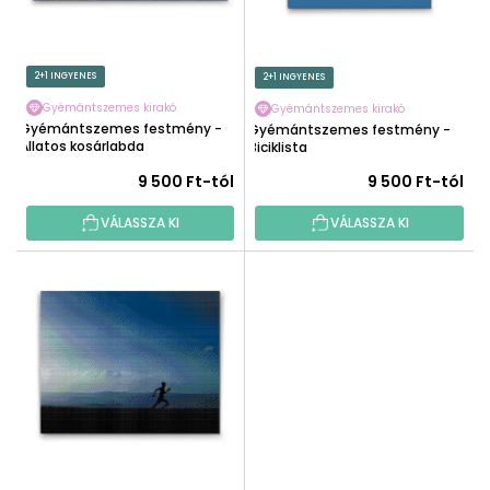
N
K
D
L
E
I
2+1 INGYENES
2+1 INGYENES
Z
S
É
Gyémántszemes kirakó
Gyémántszemes kirakó
T
Gyémántszemes festmény -
Gyémántszemes festmény -
S
Állatos kosárlabda
Á
Biciklista
E
J
9 500 Ft-tól
9 500 Ft-tól
A
VÁLASSZA KI
VÁLASSZA KI