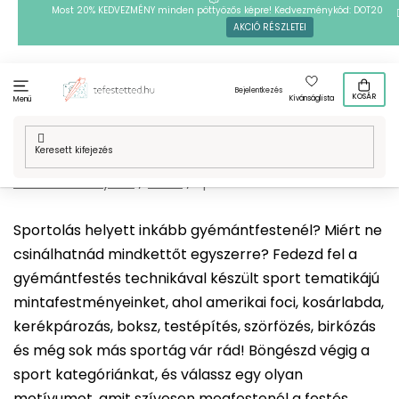
Ugrás
Most 20% KEDVEZMÉNY minden pöttyözős képre! Kedvezménykód: DOT20
AKCIÓ RÉSZLETEI
a
fő
tartalomhoz
Bejelentkezés
KOSÁR
Kívánságlista
Menü
Kezdőlap
/
Technikák
/
Gyémántszemes kirakó
/
Mintafestményeink
/
Hobbi
/
Sport
Sportolás helyett inkább gyémántfestenél? Miért ne
csinálhatnád mindkettőt egyszerre? Fedezd fel a
gyémántfestés technikával készült sport tematikájú
mintafestményeinket, ahol amerikai foci, kosárlabda,
kerékpározás, boksz, testépítés, szörfözés, birkózás
és még sok más sportág vár rád! Böngészd végig a
sport kategóriánkat, és válassz egy olyan
motívumot, amit szívesen megfestenél a festés