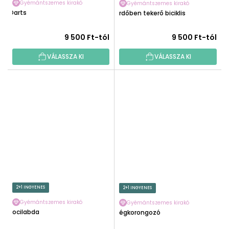
Gyémántszemes kirakó
Gyémántszemes kirakó
Darts
Erdőben tekerő biciklis
9 500 Ft-tól
9 500 Ft-tól
VÁLASSZA KI
VÁLASSZA KI
2+1 INGYENES
2+1 INGYENES
Gyémántszemes kirakó
Gyémántszemes kirakó
Focilabda
Jégkorongozó