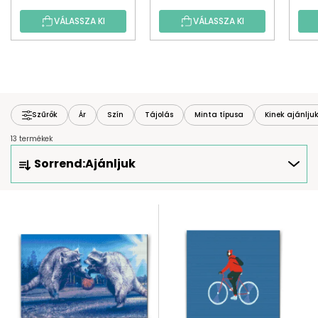
VÁLASSZA KI
VÁLASSZA KI
Szűrők
Ár
Szín
Tájolás
Minta típusa
Kinek ajánlju
13 termékek
T
Sorrend:
Ajánljuk
E
R
M
T
É
E
K
R
E
M
K
É
R
K
E
E