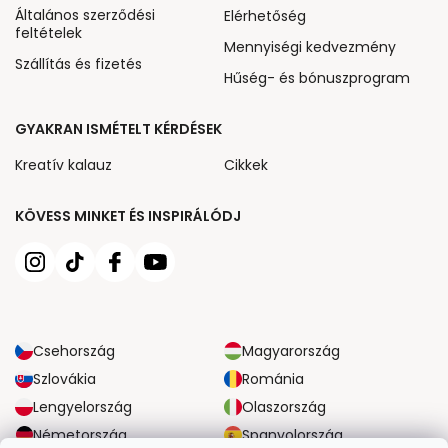
Általános szerződési
Elérhetőség
feltételek
Mennyiségi kedvezmény
Szállítás és fizetés
Hűség- és bónuszprogram
GYAKRAN ISMÉTELT KÉRDÉSEK
Kreatív kalauz
Cikkek
KÖVESS MINKET ÉS INSPIRÁLÓDJ
Csehország
Magyarország
Szlovákia
Románia
Lengyelország
Olaszország
Németország
Spanyolország