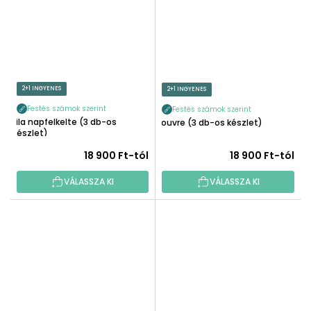
2+1 INGYENES
2+1 INGYENES
Festés számok szerint
Festés számok szerint
Lila napfelkelte (3 db-os
Louvre (3 db-os készlet)
készlet)
18 900 Ft-tól
18 900 Ft-tól
VÁLASSZA KI
VÁLASSZA KI