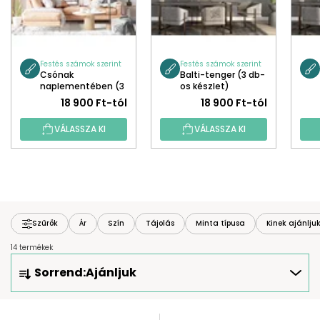
Festés számok szerint
Festés számok szerint
Csónak
Balti-tenger (3 db-
naplementében (3
os készlet)
db-os készlet)
18 900 Ft-tól
18 900 Ft-tól
VÁLASSZA KI
VÁLASSZA KI
Szűrők
Ár
Szín
Tájolás
Minta típusa
Kinek ajánlju
14 termékek
T
Sorrend:
Ajánljuk
E
R
M