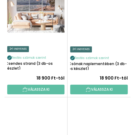
2+1 INGYENES
2+1 INGYENES
Festés számok szerint
Festés számok szerint
Csendes strand (3 db-os
Csónak naplementében (3 db-
készlet)
os készlet)
18 900 Ft-tól
18 900 Ft-tól
VÁLASSZA KI
VÁLASSZA KI