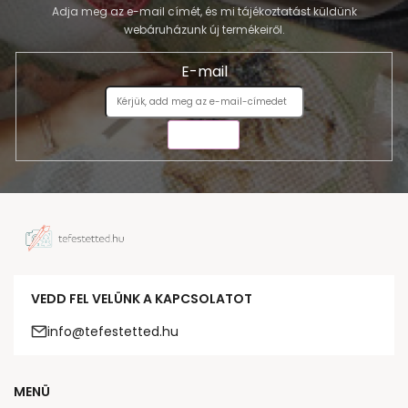
Adja meg az e-mail címét, és mi tájékoztatást küldünk
webáruházunk új termékeiről.
E-mail
KÜLDÉS
VEDD FEL VELÜNK A KAPCSOLATOT
info@tefestetted.hu
MENÜ