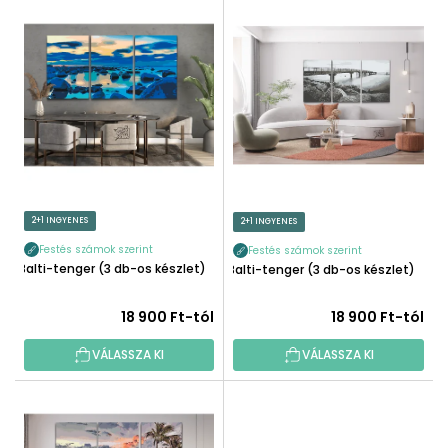
T
É
E
K
R
E
M
K
É
R
K
E
E
N
K
D
L
E
I
2+1 INGYENES
2+1 INGYENES
Z
S
É
Festés számok szerint
Festés számok szerint
T
Balti-tenger (3 db-os készlet)
Balti-tenger (3 db-os készlet)
S
Á
E
J
18 900 Ft-tól
18 900 Ft-tól
A
VÁLASSZA KI
VÁLASSZA KI