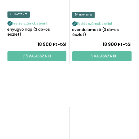
2+1 INGYENES
2+1 INGYENES
Festés számok szerint
Festés számok szerint
Lenyugvó nap (3 db-os
Levendulamező (3 db-os
készlet)
készlet)
18 900 Ft-tól
18 900 Ft-tól
VÁLASSZA KI
VÁLASSZA KI