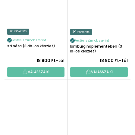
2+1 INGYENES
2+1 INGYENES
Festés számok szerint
Festés számok szerint
Esti séta (3 db-os készlet)
Hamburg naplementében (3
db-os készlet)
18 900 Ft-tól
18 900 Ft-tól
VÁLASSZA KI
VÁLASSZA KI