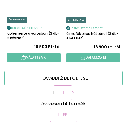
2+1 INGYENES
2+1 INGYENES
Festés számok szerint
Festés számok szerint
Naplemente a városban (3 db-
Pálmafák piros háttérrel (3 db-
os készlet)
os készlet)
18 900 Ft-tól
18 900 Ft-tól
VÁLASSZA KI
VÁLASSZA KI
TOVÁBBI 2 BETÖLTÉSE
L
1
2
a
p
L
o
összesen
14
termék
i
z
s
á
FEL
t
s
a