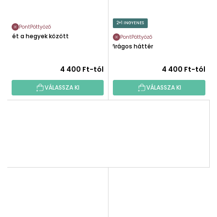
2+1 INGYENES
PontPöttyöző
Rét a hegyek között
PontPöttyöző
Virágos háttér
4 400 Ft-tól
4 400 Ft-tól
VÁLASSZA KI
VÁLASSZA KI