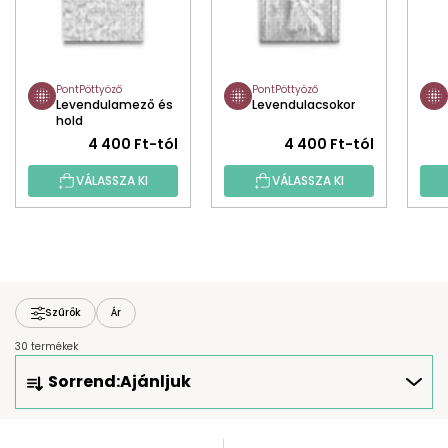
PontPöttyöző
PontPöttyöző
Levendulamező és
Levendulacsokor
hold
4 400 Ft-tól
4 400 Ft-tól
VÁLASSZA KI
VÁLASSZA KI
Szűrők
Ár
30 termékek
T
Sorrend:
Ajánljuk
E
R
M