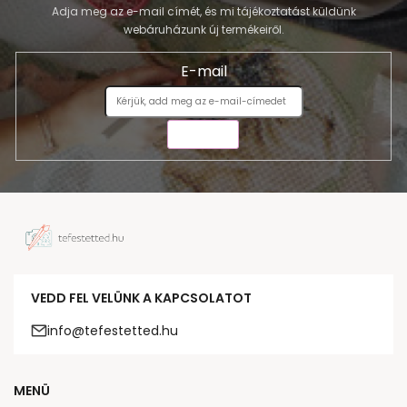
Adja meg az e-mail címét, és mi tájékoztatást küldünk
webáruházunk új termékeiről.
E-mail
KÜLDÉS
VEDD FEL VELÜNK A KAPCSOLATOT
info@tefestetted.hu
MENÜ