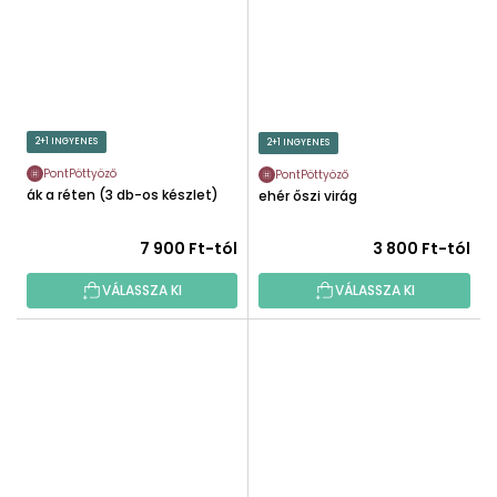
2+1 INGYENES
2+1 INGYENES
PontPöttyöző
PontPöttyöző
Fák a réten (3 db-os készlet)
Fehér őszi virág
7 900 Ft-tól
3 800 Ft-tól
VÁLASSZA KI
VÁLASSZA KI