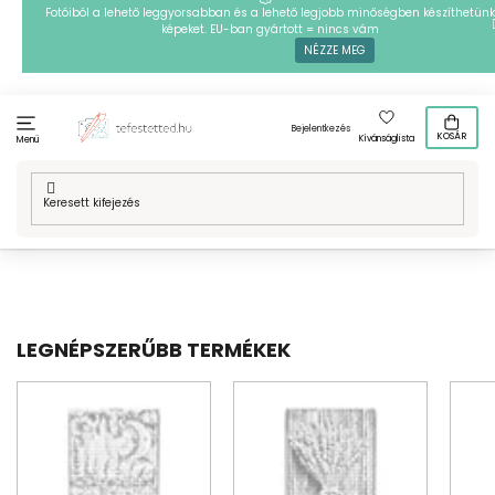
Ugrás
Fotóiból a lehető leggyorsabban és a lehető legjobb minőségben készíthetünk
képeket. EU-ban gyártott = nincs vám
a
NÉZZE MEG
fő
tartalomhoz
Bejelentkezés
KOSÁR
Kívánságlista
Menü
Kezdőlap
/
Technikák
/
PontPöttyöző
/
Mintafestményeink
/
Virágok
/
Réti virágok
LEGNÉPSZERŰBB TERMÉKEK