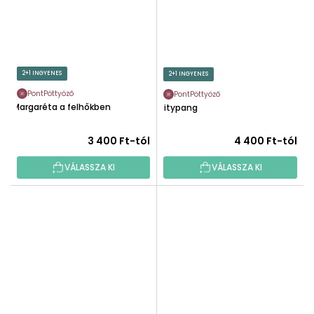
2+1 INGYENES
2+1 INGYENES
PontPöttyöző
PontPöttyöző
Margaréta a felhőkben
Pitypang
3 400 Ft-tól
4 400 Ft-tól
VÁLASSZA KI
VÁLASSZA KI