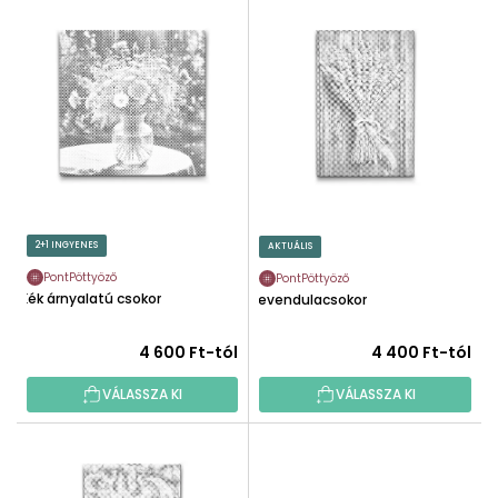
T
É
E
K
R
E
M
K
É
R
K
E
E
N
K
D
L
E
I
2+1 INGYENES
AKTUÁLIS
Z
S
É
PontPöttyöző
PontPöttyöző
T
Kék árnyalatú csokor
Levendulacsokor
S
Á
E
J
4 600 Ft-tól
4 400 Ft-tól
A
VÁLASSZA KI
VÁLASSZA KI