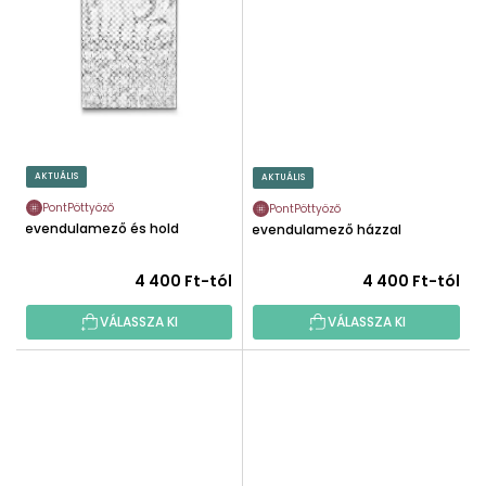
AKTUÁLIS
AKTUÁLIS
PontPöttyöző
PontPöttyöző
Levendulamező és hold
Levendulamező házzal
4 400 Ft-tól
4 400 Ft-tól
VÁLASSZA KI
VÁLASSZA KI