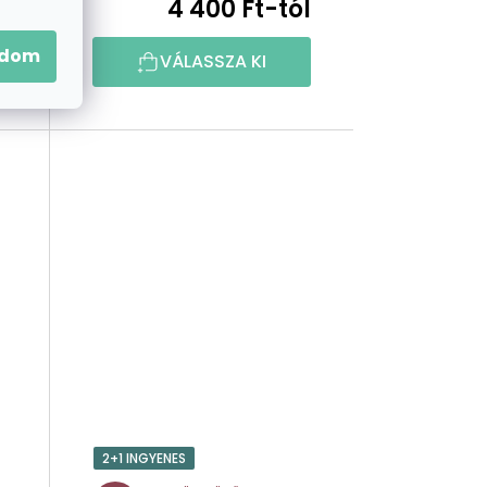
l
4 400 Ft-tól
adom
VÁLASSZA KI
2+1 INGYENES