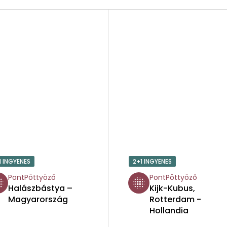
1 INGYENES
2+1 INGYENES
PontPöttyöző
PontPöttyöző
Halászbástya –
Kijk-Kubus,
Magyarország
Rotterdam -
Hollandia