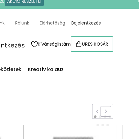
20
AKCIÓ RÉSZLETEI
ünk
Rólunk
Elérhetőség
Bejelentkezés
entkezés
Kívánságlistám
ÜRES KOSÁR
KOSÁR
kötletek
Kreatív kalauz