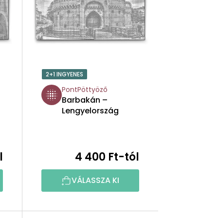
K
E
K
R
2+1 INGYENES
E
PontPöttyöző
Barbakán –
N
Lengyelország
D
E
l
4 400 Ft-tól
Z
VÁLASSZA KI
É
S