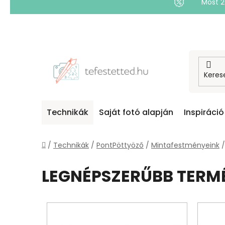
Most 
Ugrás
a
fő
tartalomhoz
Technikák
Saját fotó alapján
Inspiráció
Kezdőlap
/
Technikák
/
PontPöttyöző
/
Mintafestményeink
/
LEGNÉPSZERŰBB TERM