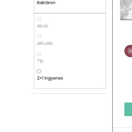
A
M
Raktáron
L
É
S
K
Akció
Ó
E
Aktuális
P
K
Tip
A
L
N
I
2+1 ingyenes
E
S
L
T
Á
J