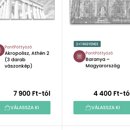
2+1 INGYENES
PontPöttyöző
Akropolisz, Athén 2
PontPöttyöző
Baranya –
(3 darab
Magyarország
vászonkép)
7 900 Ft-tól
4 400 Ft-tó
VÁLASSZA KI
VÁLASSZA KI