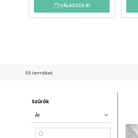
VÁLASSZA KI
59 termékek
O
T
Szűrők
L
E
Ár
D
R