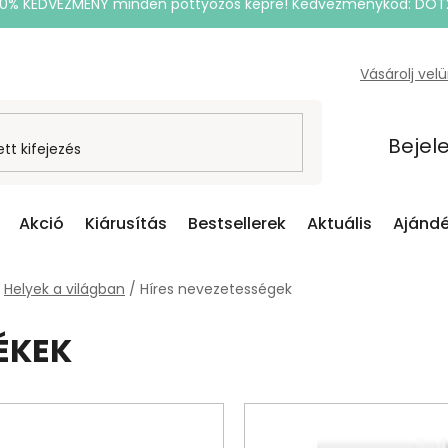
20% KEDVEZMÉNY minden pöttyözős képre! Kedvezménykód: DOT
Vásárolj vel
Bejel
Akció
Kiárusítás
Bestsellerek
Aktuális
Ajándé
Helyek a világban
/
Híres nevezetességek
ÉKEK