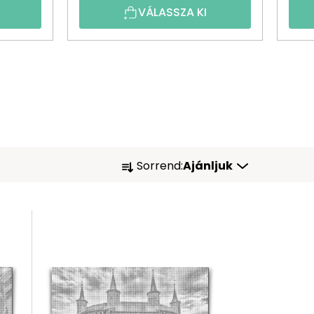
VÁLASSZA KI
T
Sorrend:
Ajánljuk
E
R
M
É