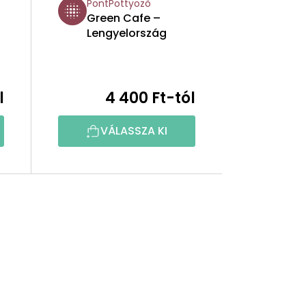
PontPöttyöző
Green Cafe –
Lengyelország
l
4 400 Ft-tól
VÁLASSZA KI