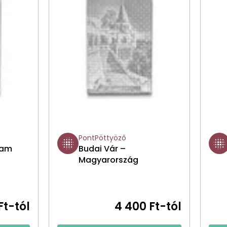
PontPöttyöző
dam
Budai Vár –
Magyarország
Ft-tól
4 400 Ft-tól