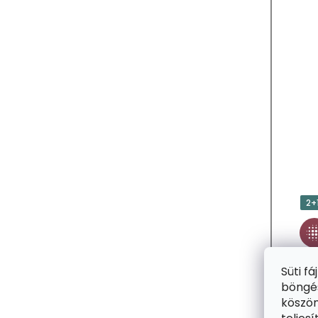
A
2+
Süti f
böngés
köszön