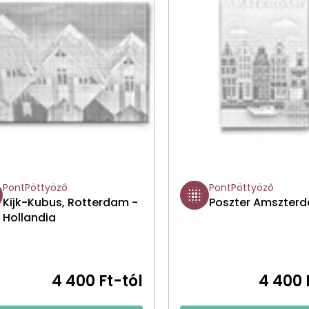
PontPöttyöző
PontPöttyöző
Kijk-Kubus, Rotterdam -
Poszter Amszter
Hollandia
4 400 Ft-tól
4 400 