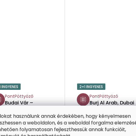
1 INGYENES
2+1 INGYENES
PontPöttyöző
PontPöttyöző
Budai Vár –
Burj Al Arab, Dubai
Magyarország
ájlokat használunk annak érdekében, hogy kényelmesen
zhessen a weboldalon, és a weboldal forgalma elemzés
hetően folyamatosan fejleszthessük annak funkcióit,