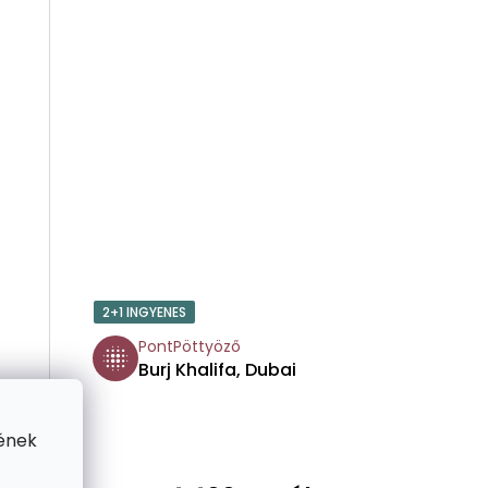
E
2+1 INGYENES
PontPöttyöző
Burj Khalifa, Dubai
ének