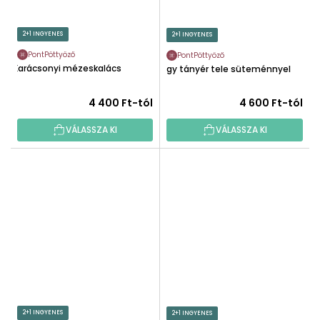
2+1 INGYENES
2+1 INGYENES
PontPöttyöző
PontPöttyöző
Karácsonyi mézeskalács
Egy tányér tele süteménnyel
4 400 Ft-tól
4 600 Ft-tól
VÁLASSZA KI
VÁLASSZA KI
2+1 INGYENES
2+1 INGYENES