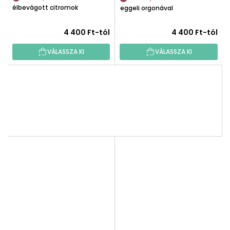
Félbevágott citromok
Reggeli orgonával
4 400 Ft-tól
4 400 Ft-tól
VÁLASSZA KI
VÁLASSZA KI