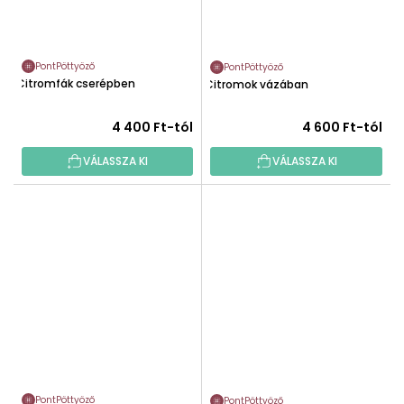
PontPöttyöző
PontPöttyöző
Citromfák cserépben
Citromok vázában
4 400 Ft-tól
4 600 Ft-tól
VÁLASSZA KI
VÁLASSZA KI
PontPöttyöző
PontPöttyöző