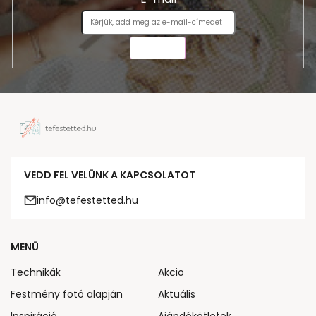
KÜLDÉS
VEDD FEL VELÜNK A KAPCSOLATOT
info@tefestetted.hu
MENÜ
Technikák
Akcio
Festmény fotó alapján
Aktuális
Inspiráció
Ajándékötletek