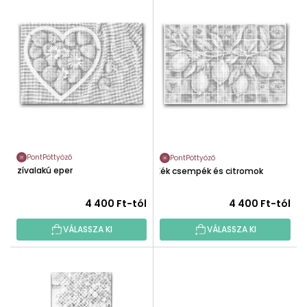
T
É
E
K
R
E
M
K
É
R
K
E
E
N
K
D
L
E
I
Z
PontPöttyöző
PontPöttyöző
S
Szívalakú eper
É
Kék csempék és citromok
T
S
Á
4 400 Ft-tól
4 400 Ft-tól
E
J
A
VÁLASSZA KI
VÁLASSZA KI