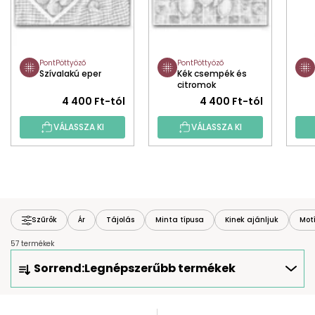
PontPöttyöző
PontPöttyöző
Szívalakú eper
Kék csempék és
citromok
4 400 Ft-tól
4 400 Ft-tól
VÁLASSZA KI
VÁLASSZA KI
Szűrők
Ár
Tájolás
Minta típusa
Kinek ajánljuk
Mot
57 termékek
T
Sorrend:
Legnépszerűbb termékek
E
R
M