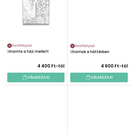
PontPöttyöző
PontPöttyöző
Citromfa a ház mellett
Citromok a háttérben
4 400 Ft-tól
4 600 Ft-tól
VÁLASSZA KI
VÁLASSZA KI