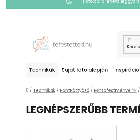
Fotóiból a lehető leggyo
Ugrás
a
fő
tartalomhoz
Technikák
Saját fotó alapján
Inspiráció
Kezdőlap
/
Technikák
/
PontPöttyöző
/
Mintafestményeink
/
LEGNÉPSZERŰBB TERM