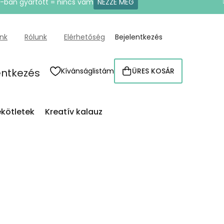
U-ban gyártott = nincs vám
NÉZZE MEG
ünk
Rólunk
Elérhetőség
Bejelentkezés
entkezés
Kívánságlistám
ÜRES KOSÁR
KOSÁR
kötletek
Kreatív kalauz