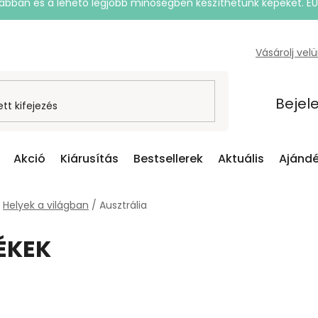
rsabban és a lehető legjobb minőségben készíthetünk képeket. E
Vásárolj vel
Bejel
Akció
Kiárusítás
Bestsellerek
Aktuális
Ajándé
Helyek a világban
/
Ausztrália
ÉKEK