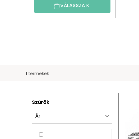
VÁLASSZA KI
1 termékek
O
T
Szűrők
L
E
Ár
D
R