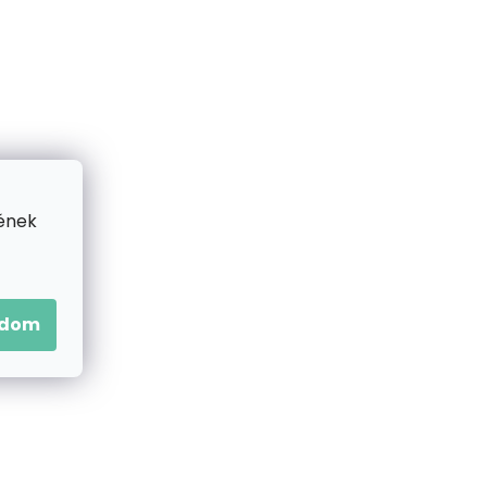
K
E
K
R
E
ének
N
D
adom
E
Z
É
S