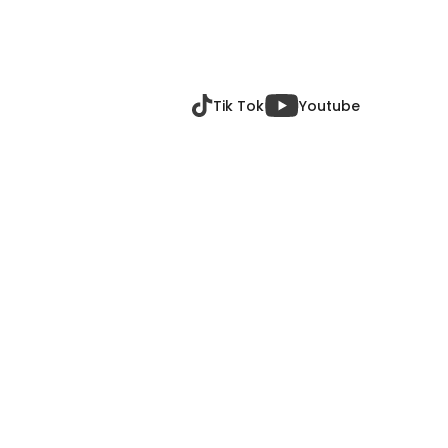
E
Tik Tok
Youtube