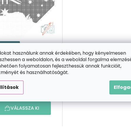
1 INGYENES
ájlokat használunk annak érdekében, hogy kényelmesen
PontPöttyöző
zhessen a weboldalon, és a weboldal forgalma elemzés
Térkép Ausztrália
hetően folyamatosan fejleszthessük annak funkcióit,
ítményét és használhatóságát.
llítások
Elfog
4 600 Ft-tól
VÁLASSZA KI