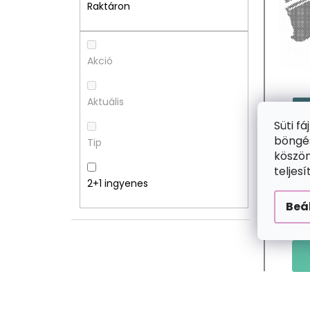
A
M
Raktáron
L
É
S
K
Akció
Ó
E
Aktuális
2+
P
K
Süti f
böngés
Tip
A
L
köszön
teljes
N
I
2+1 ingyenes
Beá
E
S
L
T
Á
J