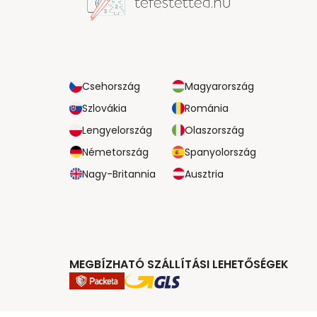
Csehország
Magyarország
Szlovákia
Románia
Lengyelország
Olaszország
Németország
Spanyolország
Nagy-Britannia
Ausztria
MEGBÍZHATÓ SZÁLLÍTÁSI LEHETŐSÉGEK