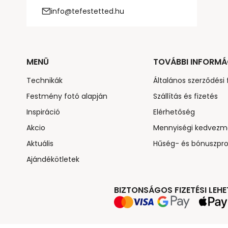
info@tefestetted.hu
MENÜ
TOVÁBBI INFORMÁ
Technikák
Általános szerződési 
Festmény fotó alapján
Szállítás és fizetés
Inspiráció
Elérhetőség
Akcio
Mennyiségi kedvezm
Aktuális
Hűség- és bónuszpr
Ajándékötletek
BIZTONSÁGOS FIZETÉSI LEH