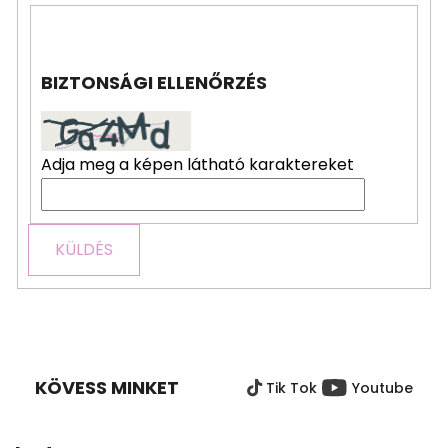
BIZTONSÁGI ELLENŐRZÉS
Adja meg a képen látható karaktereket
KÜLDÉS
L
Á
B
KÖVESS MINKET
Tik Tok
Youtube
L
É
C