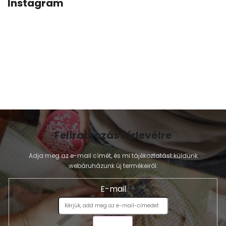
Instagram
Feliratkozás hírlevélre
Adja meg az e-mail címét, és mi tájékoztatást küldünk
webáruházunk új termékeiről.
E-mail
KÜLDÉS