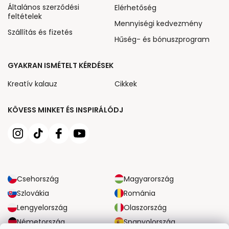
Általános szerződési
Elérhetőség
feltételek
Mennyiségi kedvezmény
Szállítás és fizetés
Hűség- és bónuszprogram
GYAKRAN ISMÉTELT KÉRDÉSEK
Kreatív kalauz
Cikkek
KÖVESS MINKET ÉS INSPIRÁLÓDJ
Csehország
Magyarország
Szlovákia
Románia
Lengyelország
Olaszország
Németország
Spanyolország