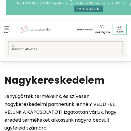
Ugrás
Most 20% KEDVEZMÉNY minden pöttyözős képre! Kedvezménykód: DOT20
AKCIÓ RÉSZLETEI
a
fő
tartalomhoz
Bejelentkezés
KOSÁR
Kívánságlista
Menü
Kezdőlap
/
Nagykereskedelem
Nagykereskedelem
Lenyűgöztek termékeink, és szívesen
nagykereskedelmi partnerünk lennél? VEDD FEL
VELÜNK A KAPCSOLATOT! Izgatottan várjuk, hogy
eredeti termékeket alkossunk nagyra becsült
ügyfeleid számára.