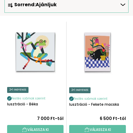
Sorrend:
Ajánljuk
E
R
M
T
É
E
K
R
E
M
K
É
R
K
E
E
N
K
D
L
E
I
2+1 INGYENES
2+1 INGYENES
Z
S
É
Festés számok szerint
Festés számok szerint
T
Illusztráció - Béka
Illusztráció - Fekete macska
S
Á
E
J
7 000 Ft-tól
6 500 Ft-tól
A
VÁLASSZA KI
VÁLASSZA KI