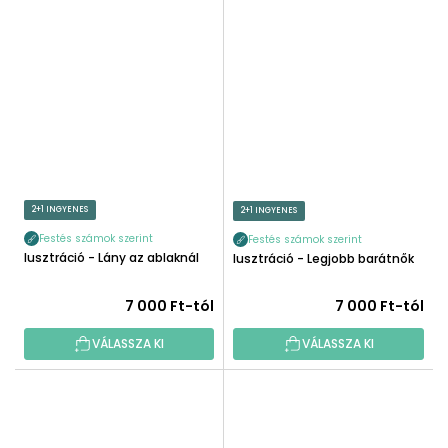
2+1 INGYENES
2+1 INGYENES
Festés számok szerint
Festés számok szerint
Illusztráció - Lány az ablaknál
Illusztráció - Legjobb barátnők
7 000 Ft-tól
7 000 Ft-tól
VÁLASSZA KI
VÁLASSZA KI