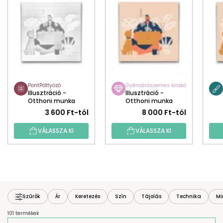
PontPöttyöző
Gyémántszemes kirakó
Illusztráció -
Illusztráció -
Otthoni munka
Otthoni munka
3 600 Ft-tól
8 000 Ft-tól
VÁLASSZA KI
VÁLASSZA KI
Szűrők
Ár
Keretezés
Szín
Tájolás
Technika
Mi
101 termékek
T