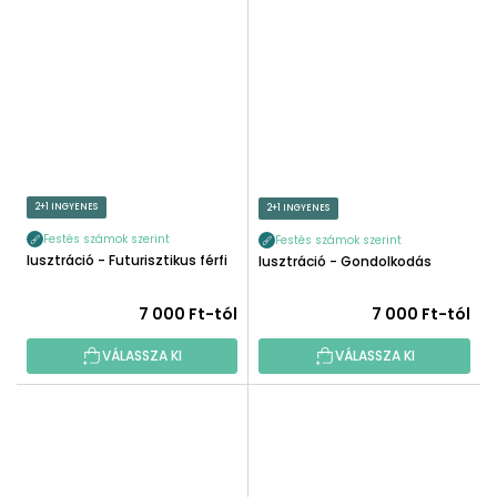
2+1 INGYENES
2+1 INGYENES
Festés számok szerint
Festés számok szerint
Illusztráció - Futurisztikus férfi
Illusztráció - Gondolkodás
7 000 Ft-tól
7 000 Ft-tól
VÁLASSZA KI
VÁLASSZA KI