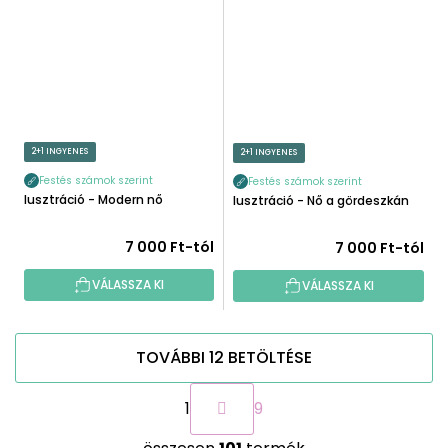
2+1 INGYENES
2+1 INGYENES
Festés számok szerint
Festés számok szerint
Illusztráció - Modern nő
Illusztráció - Nő a gördeszkán
7 000 Ft-tól
7 000 Ft-tól
VÁLASSZA KI
VÁLASSZA KI
TOVÁBBI 12 BETÖLTÉSE
L
1
9
a
p
L