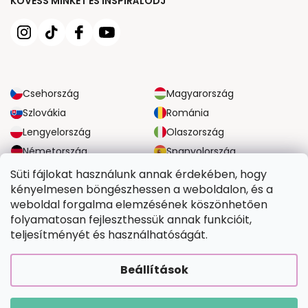
KÖVESS MINKET ÉS INSPIRÁLÓDJ
Csehország
Magyarország
Szlovákia
Románia
Lengyelország
Olaszország
Németország
Spanyolország
Nagy-Britannia
Ausztria
Süti fájlokat használunk annak érdekében, hogy
kényelmesen böngészhessen a weboldalon, és a
weboldal forgalma elemzésének köszönhetően
MEGBÍZHATÓ SZÁLLÍTÁSI LEHETŐSÉGEK
folyamatosan fejleszthessük annak funkcióit,
teljesítményét és használhatóságát.
BIZTONSÁGOS FIZETÉSI LEHETŐSÉGEK
Beállítások