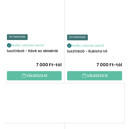
2+1 INGYENES
2+1 INGYENES
Festés számok szerint
Festés számok szerint
Illusztráció - Kávé az ablaknál
Illusztráció - Kubista nő
7 000 Ft-tól
7 000 Ft-tól
VÁLASSZA KI
VÁLASSZA KI