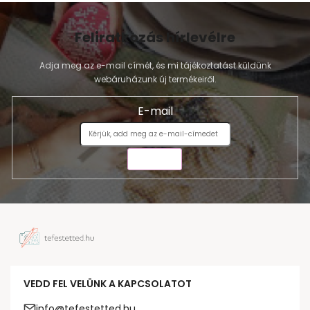
Feliratkozás hírlevélre
Adja meg az e-mail címét, és mi tájékoztatást küldünk
webáruházunk új termékeiről.
E-mail
KÜLDÉS
VEDD FEL VELÜNK A KAPCSOLATOT
info@tefestetted.hu