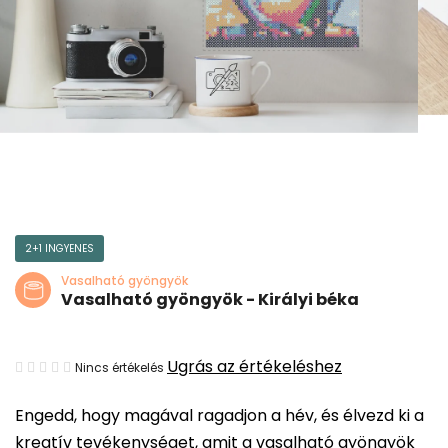
2+1 INGYENES
Vasalható gyöngyök
Vasalható gyöngyök - Királyi béka
A
Ugrás az értékeléshez
Nincs értékelés
termék
Engedd, hogy magával ragadjon a hév, és élvezd ki a
átlagos
kreatív tevékenységet, amit a vasalható gyöngyök
értékelése