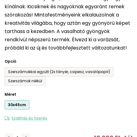
kínálnak. Kicsiknek és nagyoknak egyaránt remek
5-
szórakozás! Mintafestményeink elkalauzolnak a
ből
kreativitás világába, hogy aztán egy gyönyörű képet
0,0
tarthass a kezedben. A vasalható gyöngyök
csillag.
rendkívül népszerű termék. Élvezd ki a varázsát,
próbáld ki az új és továbbfejlesztett változatunkat!
Opció
Szerszámokkal együtt (2x tányér, csipesz, vasalópapír)
Szerszámok nélkül
Méret
30x45cm
Szállítás és fizetés