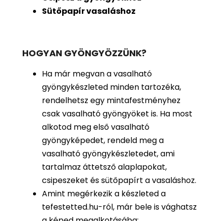
Sütőpapír vasaláshoz
HOGYAN GYÖNGYÖZZÜNK?
Ha már megvan a vasalható
gyöngykészleted minden tartozéka,
rendelhetsz egy mintafestményhez
csak vasalható gyöngyöket is. Ha most
alkotod meg első vasalható
gyöngyképedet, rendeld meg a
vasalható gyöngykészletedet, ami
tartalmaz áttetsző alaplapokat,
csipeszeket és sütőpapírt a vasaláshoz.
Amint megérkezik a készleted a
tefestetted.hu-ról, már bele is vághatsz
a képed megalkotásába: