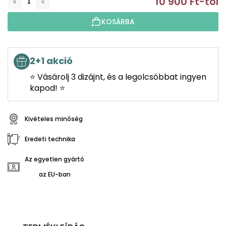
10 900 Ft
-tól
E
KOSÁRBA
2+1 akció
⭐ Vásárolj 3 dizájnt, és a legolcsóbbat ingyen
kapod! ⭐
Kivételes minőség
Eredeti technika
Az egyetlen gyártó
az EU-ban