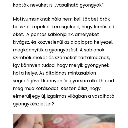
kapták nevüket is: „vasalható gyöngyök”.
Motívumainknak hála nem kell többet órák
hosszat képeket keresgélned, hogy lemásold
őket. A pontos sablonjaink, amelyeket
kivágsz, és közvetlenül az alaplapra helyezel,
megkönnyítik a gyöngyözést. A sablonok
szimbólumokat és számokat tartalmaznak,
így könnyen tudod, hogy melyik gyöngynek
hol a helye. Az általános mintasablon
segítségével könnyen és gyorsan alkothatod
meg műalkotásodat. Készen állsz, hogy
elmerülj egy új, izgalmas világban a vasalható
gyöngykészlettel?