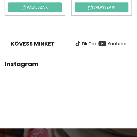
VÁLASSZA KI
VÁLASSZA KI
L
Á
B
KÖVESS MINKET
Tik Tok
Youtube
L
É
C
Instagram