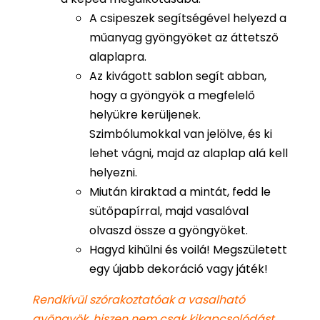
A csipeszek segítségével helyezd a
műanyag gyöngyöket az áttetsző
alaplapra.
Az kivágott sablon segít abban,
hogy a gyöngyök a megfelelő
helyükre kerüljenek.
Szimbólumokkal van jelölve, és ki
lehet vágni, majd az alaplap alá kell
helyezni.
Miután kiraktad a mintát, fedd le
sütőpapírral, majd vasalóval
olvaszd össze a gyöngyöket.
Hagyd kihűlni és voilá! Megszületett
egy újabb dekoráció vagy játék!
Rendkívül szórakoztatóak a vasalható
gyöngyök, hiszen nem csak kikapcsolódást