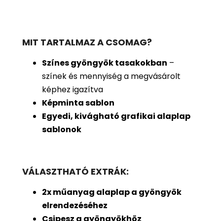
MIT TARTALMAZ A CSOMAG?
Színes gyöngyök tasakokban
–
színek és mennyiség a megvásárolt
képhez igazítva
Képminta sablon
Egyedi, kivágható grafikai alaplap
sablonok
VÁLASZTHATÓ EXTRÁK:
2x műanyag alaplap a gyöngyök
elrendezéséhez
Csipesz a gyöngyökhöz