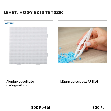
LEHET, HOGY EZ IS TETSZIK
Alaplap vasalható
Műanyag csipesz ARTKAL
gyöngyökhöz
800 Ft-tól
300 Ft