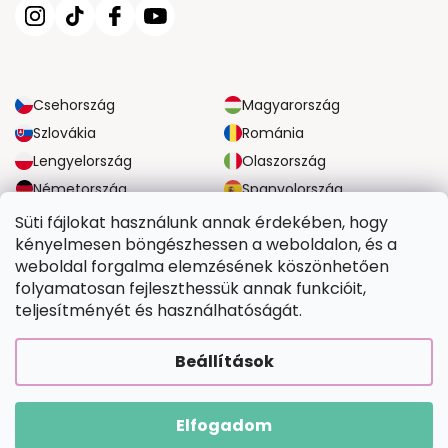
Csehország
Magyarország
Szlovákia
Románia
Lengyelország
Olaszország
Németország
Spanyolország
Nagy-Britannia
Ausztria
Süti fájlokat használunk annak érdekében, hogy
kényelmesen böngészhessen a weboldalon, és a
weboldal forgalma elemzésének köszönhetően
MEGBÍZHATÓ SZÁLLÍTÁSI LEHETŐSÉGEK
folyamatosan fejleszthessük annak funkcióit,
teljesítményét és használhatóságát.
BIZTONSÁGOS FIZETÉSI LEHETŐSÉGEK
Beállítások
Elfogadom
Copyright 2026
Tefestetted.hu
. Minden jog fenntartva.