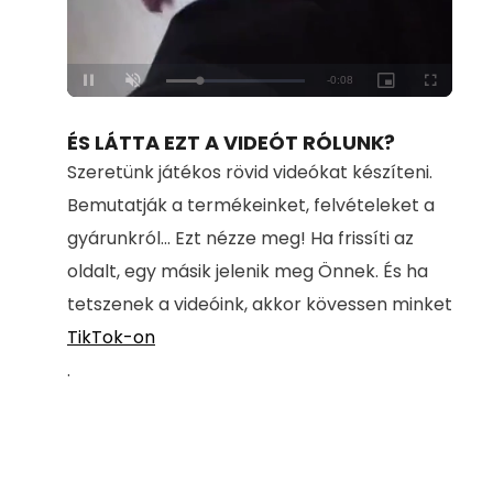
Loaded
:
Unmute
100.00%
ÉS LÁTTA EZT A VIDEÓT RÓLUNK?
Szeretünk játékos rövid videókat készíteni.
Bemutatják a termékeinket, felvételeket a
gyárunkról... Ezt nézze meg! Ha frissíti az
oldalt, egy másik jelenik meg Önnek. És ha
tetszenek a videóink, akkor kövessen minket
TikTok-on
.