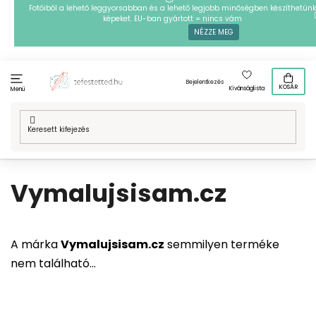
Ugrás
Fotóiból a lehető leggyorsabban és a lehető legjobb minőségben készíthetünk
képeket. EU-ban gyártott = nincs vám
a
NÉZZE MEG
fő
tartalomhoz
Bejelentkezés
KOSÁR
Kívánságlista
Menü
Kezdőlap
/
Márka
/
Vymalujsisam.cz
Vymalujsisam.cz
A márka
Vymalujsisam.cz
semmilyen terméke
nem található...
L
Á