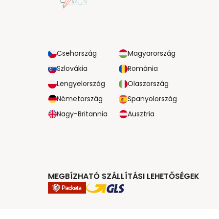
Csehország
Magyarország
Szlovákia
Románia
Lengyelország
Olaszország
Németország
Spanyolország
Nagy-Britannia
Ausztria
MEGBÍZHATÓ SZÁLLÍTÁSI LEHETŐSÉGEK