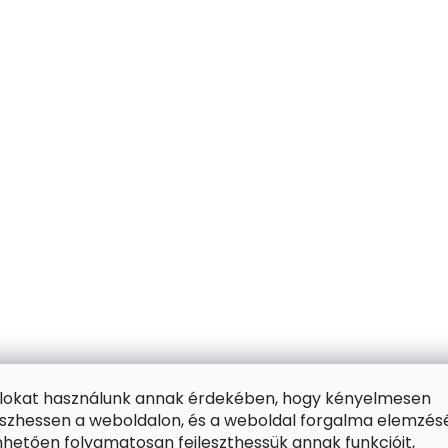
ájlokat használunk annak érdekében, hogy kényelmesen
zhessen a weboldalon, és a weboldal forgalma elemzés
hetően folyamatosan fejleszthessük annak funkcióit,