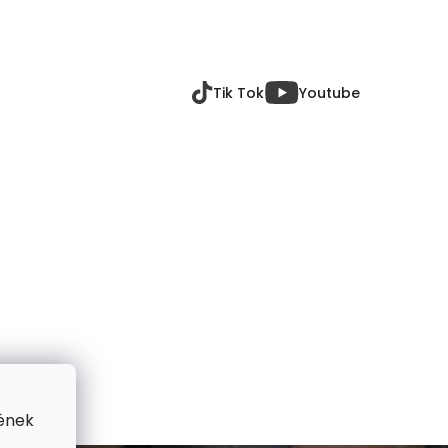
Tik Tok
Youtube
ének