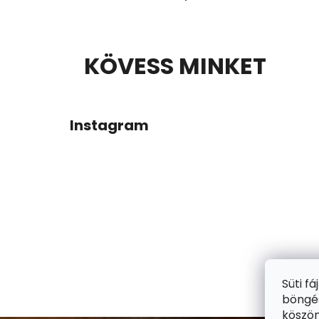
L
KÖVESS MINKET
Á
B
Instagram
L
É
C
Süti f
böngés
köszön