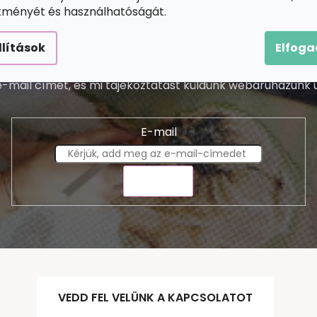
ítményét és használhatóságát.
llítások
Elfog
Feliratkozás hírlevélre
-mail címét, és mi tájékoztatást küldünk webáruházunk ú
E-mail
KÜLDÉS
VEDD FEL VELÜNK A KAPCSOLATOT