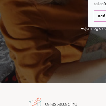
teljes
Beá
Adja meg az e