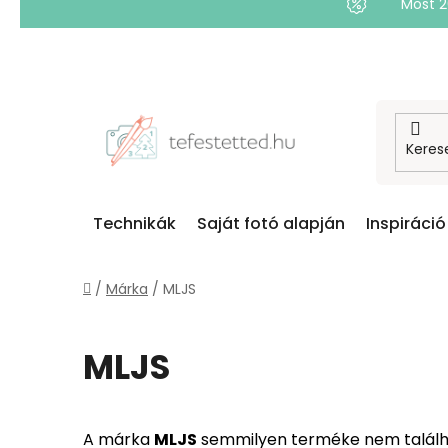
Most 
Ugrás
a
fő
tartalomhoz
Technikák
Saját fotó alapján
Inspiráció
Kezdőlap
/
Márka
/
MLJS
MLJS
A márka
MLJS
semmilyen terméke nem találha