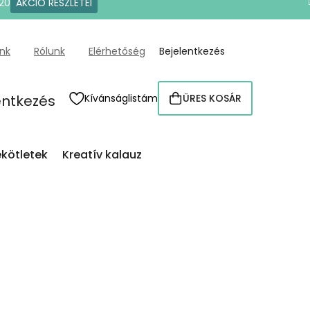
20
AKCIÓ RÉSZLETEI
ünk
Rólunk
Elérhetőség
Bejelentkezés
entkezés
Kívánságlistám
ÜRES KOSÁR
KOSÁR
kötletek
Kreatív kalauz