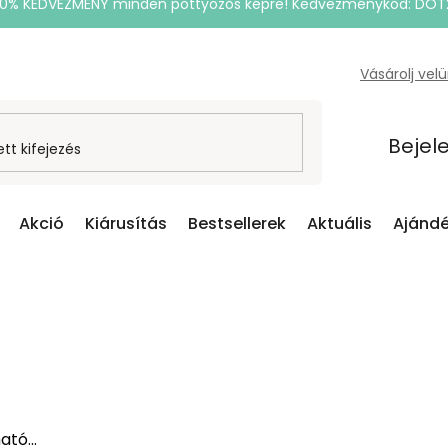
20% KEDVEZMÉNY minden pöttyözős képre! Kedvezménykód: DOT
Vásárolj vel
Bejel
Akció
Kiárusítás
Bestsellerek
Aktuális
Ajándé
tó...