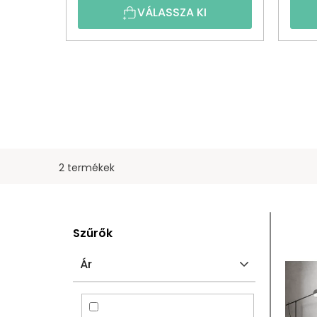
VÁLASSZA KI
2 termékek
O
T
Szűrők
L
E
Ár
D
R