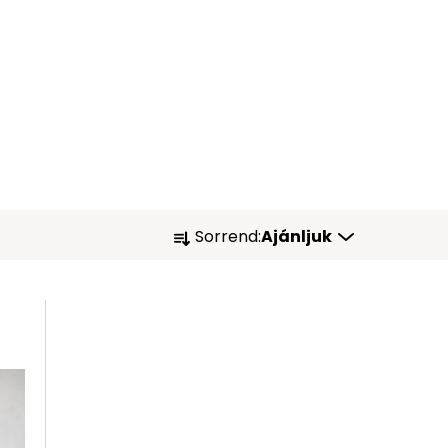
T
Sorrend:
Ajánljuk
E
R
M
É