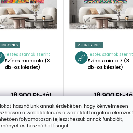
1 INGYENES
2+1 INGYENES
Festés számok szerint
Festés számok szerin
Színes mandala (3
Színes minta 7 (3
db-os készlet)
db-os készlet)
18 900 Ft-tól
18 900 Ft-tó
ájlokat használunk annak érdekében, hogy kényelmesen
VÁLASSZA KI
VÁLASSZA KI
zhessen a weboldalon, és a weboldal forgalma elemzés
hetően folyamatosan fejleszthessük annak funkcióit,
ítményét és használhatóságát.