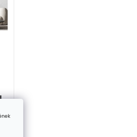
K
E
K
R
E
t
N
D
E
l
Z
ének
É
S