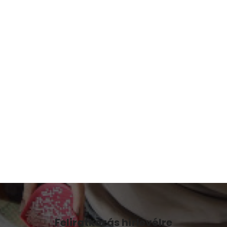
Feliratkozás hírlevélre