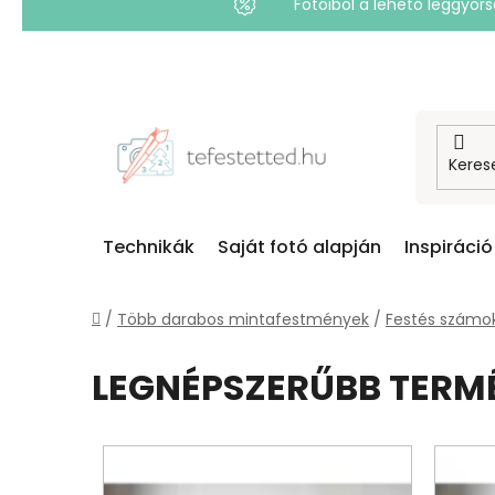
Fotóiból a lehető leggyo
Ugrás
a
fő
tartalomhoz
Technikák
Saját fotó alapján
Inspiráció
Kezdőlap
/
Több darabos mintafestmények
/
Festés számok
LEGNÉPSZERŰBB TERM