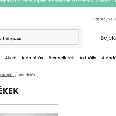
rsabban és a lehető legjobb minőségben készíthetünk képeket. E
Vásárolj vel
Bejel
Akció
Kiárusítás
Bestsellerek
Aktuális
Ajándé
 szerint
/
Mandalák
ÉKEK