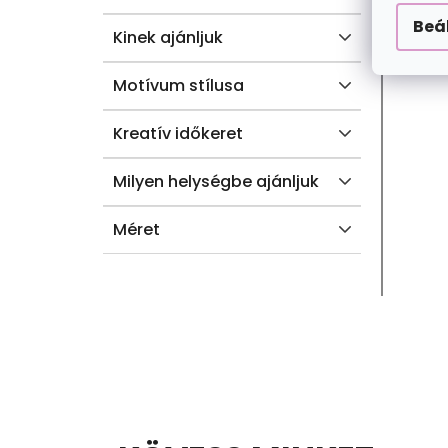
Beá
A
Kinek ajánljuk
Motívum stílusa
Kreatív időkeret
Milyen helységbe ajánljuk
Méret
L