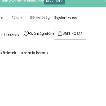
U-ban gyártott = nincs vám
NÉZZE MEG
ünk
Rólunk
Elérhetőség
Bejelentkezés
entkezés
Kívánságlistám
ÜRES KOSÁR
KOSÁR
kötletek
Kreatív kalauz