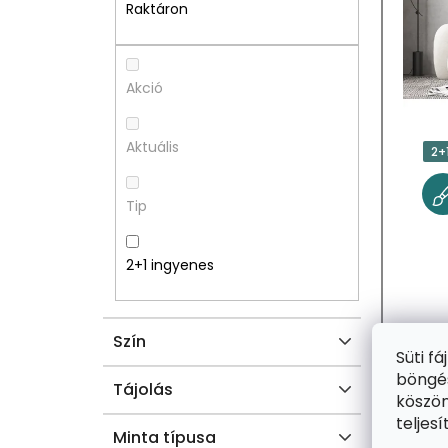
A
M
Raktáron
L
É
S
K
Akció
Ó
E
Aktuális
2+
P
K
Tip
A
L
N
I
2+1 ingyenes
E
S
Szín
L
T
Süti f
böngés
Á
Tájolás
köszön
teljes
J
Minta típusa