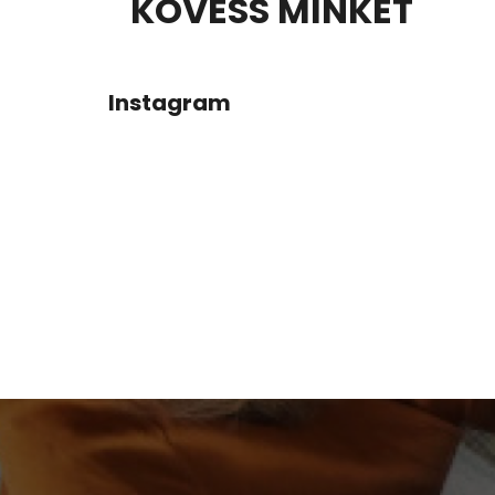
KÖVESS MINKET
Á
B
Instagram
L
É
C