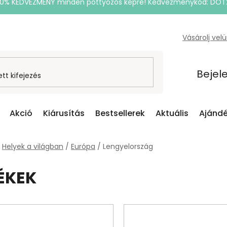
20% KEDVEZMÉNY minden pöttyözős képre! Kedvezménykód: DOT
Vásárolj vel
Bejel
Akció
Kiárusítás
Bestsellerek
Aktuális
Ajándé
Helyek a világban
/
Európa
/
Lengyelország
ÉKEK