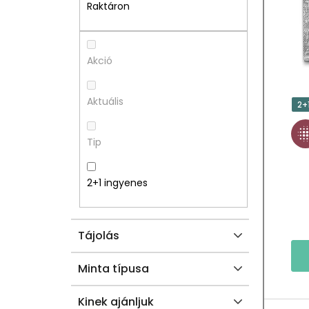
A
M
Raktáron
L
É
S
K
Akció
Ó
E
Aktuális
2+
P
K
Tip
A
L
N
I
2+1 ingyenes
E
S
Tájolás
L
T
Á
Minta típusa
J
Kinek ajánljuk