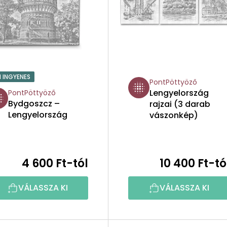
1 INGYENES
PontPöttyöző
Lengyelország
PontPöttyöző
Bydgoszcz –
rajzai (3 darab
Lengyelország
vászonkép)
4 600 Ft-tól
10 400 Ft-tó
VÁLASSZA KI
VÁLASSZA KI