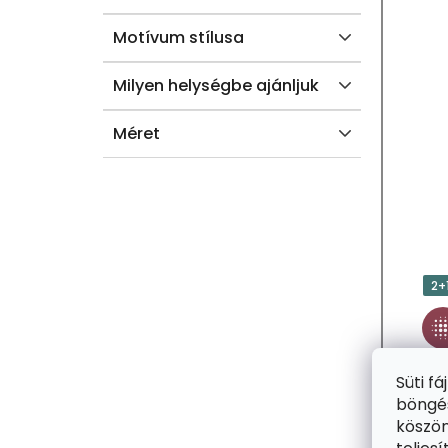
A
Motívum stílusa
Milyen helységbe ajánljuk
Méret
2+
Süti f
böngés
köszön