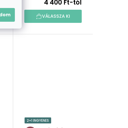
l
4 400 Ft-tól
adom
VÁLASSZA KI
2+1 INGYENES