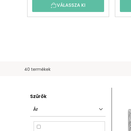
VÁLASSZA KI
40 termékek
O
T
Szűrők
L
E
Ár
D
R