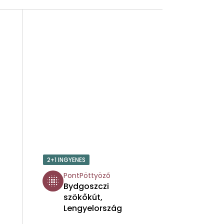
2+1 INGYENES
PontPöttyöző
Bydgoszczi
szökőkút,
Lengyelország