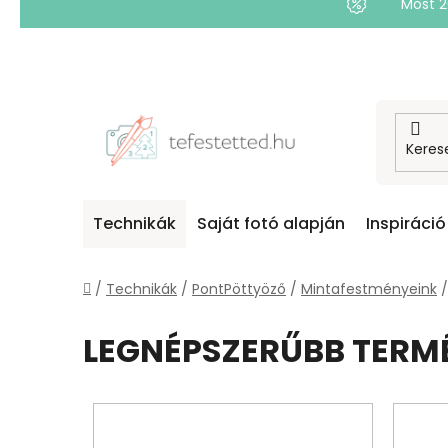
Most 
Ugrás
a
fő
tartalomhoz
Technikák
Saját fotó alapján
Inspiráció
Kezdőlap
/
Technikák
/
PontPöttyöző
/
Mintafestményeink
/
LEGNÉPSZERŰBB TERM