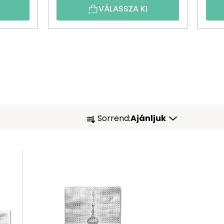
VÁLASSZA KI
T
Sorrend:
Ajánljuk
E
R
M
É