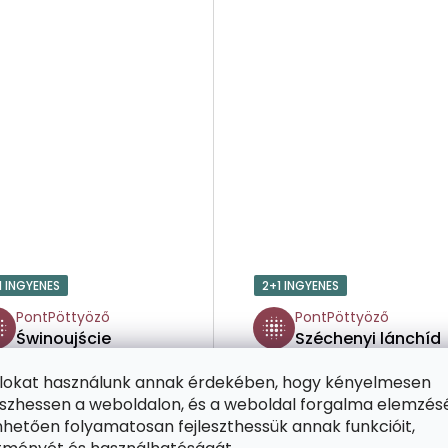
1 INGYENES
2+1 INGYENES
PontPöttyöző
PontPöttyöző
Świnoujście
Széchenyi lánchíd
világítótorony –
– Magyarország
ájlokat használunk annak érdekében, hogy kényelmesen
Lengyelország
zhessen a weboldalon, és a weboldal forgalma elemzés
hetően folyamatosan fejleszthessük annak funkcióit,