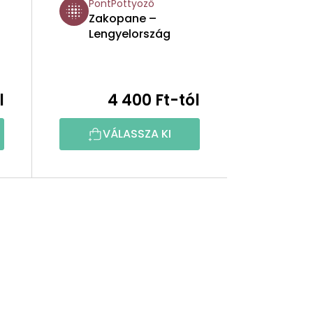
PontPöttyöző
Zakopane –
Lengyelország
l
4 400 Ft-tól
VÁLASSZA KI