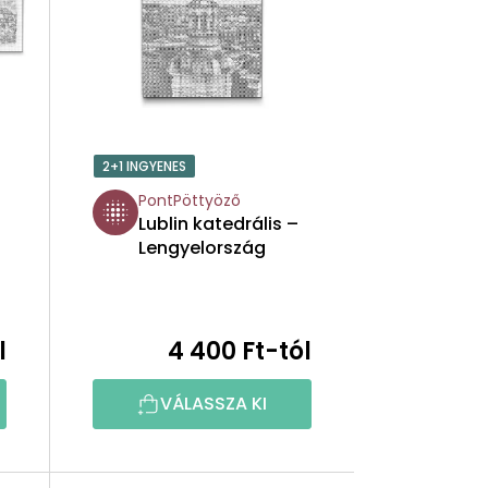
K
E
K
R
2+1 INGYENES
E
PontPöttyöző
Lublin katedrális –
N
Lengyelország
D
E
l
4 400 Ft-tól
Z
VÁLASSZA KI
É
S