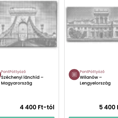
PontPöttyöző
PontPöttyöző
Széchenyi lánchíd –
Wilanów –
Magyarország
Lengyelország
4 400 Ft-tól
5 400 