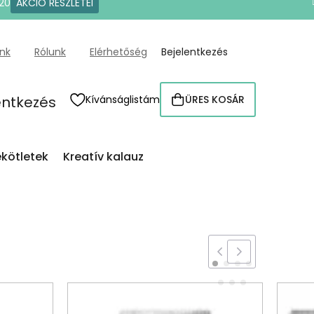
20
AKCIÓ RÉSZLETEI
ünk
Rólunk
Elérhetőség
Bejelentkezés
entkezés
Kívánságlistám
ÜRES KOSÁR
KOSÁR
kötletek
Kreatív kalauz