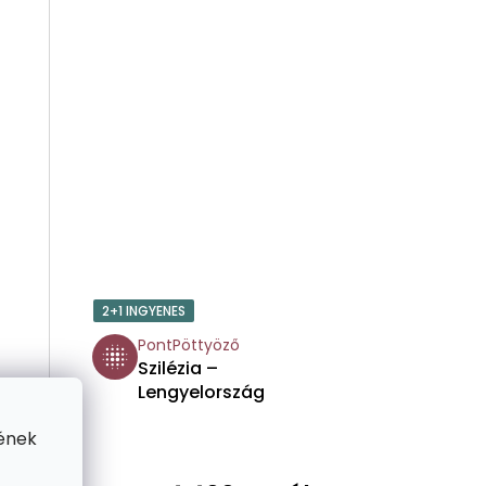
E
2+1 INGYENES
PontPöttyöző
Szilézia –
Lengyelország
ének