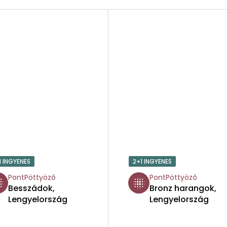
1 INGYENES
2+1 INGYENES
PontPöttyöző
PontPöttyöző
Besszádok,
Bronz harangok,
Lengyelország
Lengyelország