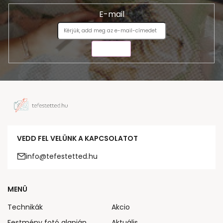
E-mail
KÜLDÉS
VEDD FEL VELÜNK A KAPCSOLATOT
info@tefestetted.hu
MENÜ
Technikák
Akcio
Festmény fotó alapján
Aktuális