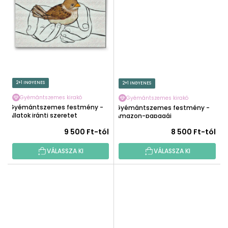
2+1 INGYENES
2+1 INGYENES
Gyémántszemes kirakó
Gyémántszemes kirakó
Gyémántszemes festmény -
Gyémántszemes festmény -
Állatok iránti szeretet
Amazon-papagáj
9 500 Ft-tól
8 500 Ft-tól
VÁLASSZA KI
VÁLASSZA KI