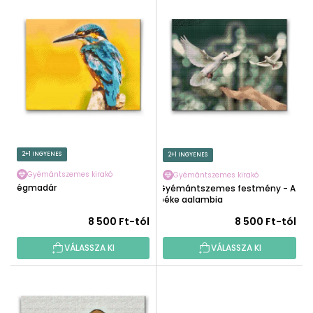
T
É
E
K
R
E
M
K
É
R
K
E
E
N
K
D
L
E
I
2+1 INGYENES
2+1 INGYENES
Z
S
É
Gyémántszemes kirakó
Gyémántszemes kirakó
T
Jégmadár
Gyémántszemes festmény - A
S
Á
béke galambja
E
J
8 500 Ft-tól
8 500 Ft-tól
A
VÁLASSZA KI
VÁLASSZA KI