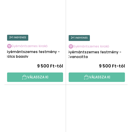
2+1 INGYENES
2+1 INGYENES
Gyémántszemes kirakó
Gyémántszemes kirakó
Gyémántszemes festmény -
Gyémántszemes festmény -
Bölcs bagoly
Cyanocitta
9 500 Ft-tól
9 500 Ft-tól
VÁLASSZA KI
VÁLASSZA KI