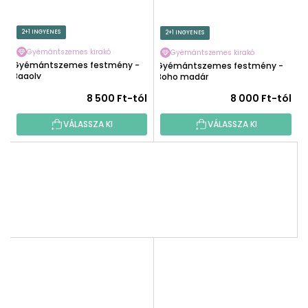
2+1 INGYENES
2+1 INGYENES
Gyémántszemes kirakó
Gyémántszemes kirakó
Gyémántszemes festmény -
Gyémántszemes festmény -
Bagoly
Boho madár
8 500 Ft-tól
8 000 Ft-tól
VÁLASSZA KI
VÁLASSZA KI