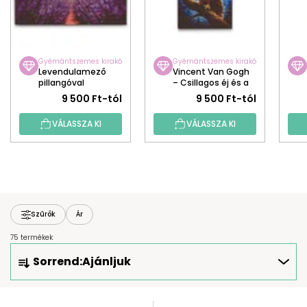
Gyémántszemes kirakó
Gyémántszemes kirakó
Levendulamező
Vincent Van Gogh
pillangóval
– Csillagos éj és a
bagoly
9 500 Ft-tól
9 500 Ft-tól
VÁLASSZA KI
VÁLASSZA KI
Szűrők
Ár
75 termékek
T
Sorrend:
Ajánljuk
E
R
M