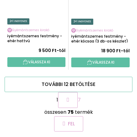
2+1 INGYENES
2+1 INGYENES
Gyémántszemes kirakó
Gyémántszemes kirakó
Gyémántszemes festmény -
Gyémántszemes festmény -
Fehér hattyú
Fehér kócsag (3 db-os készlet)
9 500 Ft-tól
18 900 Ft-tól
VÁLASSZA KI
VÁLASSZA KI
TOVÁBBI 12 BETÖLTÉSE
L
1
7
a
p
L
o
összesen
75
termék
i
z
s
á
FEL
t
s
a