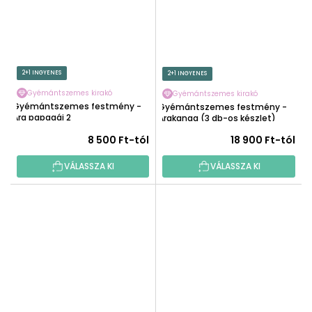
2+1 INGYENES
2+1 INGYENES
Gyémántszemes kirakó
Gyémántszemes kirakó
Gyémántszemes festmény -
Gyémántszemes festmény -
Ara papagáj 2
Arakanga (3 db-os készlet)
8 500 Ft-tól
18 900 Ft-tól
VÁLASSZA KI
VÁLASSZA KI