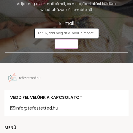
Adja meg az e-mail címét, és mi tájékoztatást küldünk
webáruházunk új termékeiről.
E-mail
KÜLDÉS
VEDD FEL VELÜNK A KAPCSOLATOT
info@tefestetted.hu
MENÜ