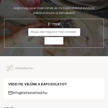
Adja meg az e-mail címét, és mi tájékoztatást küldünk
webáruházunk új termékeiről.
E-mail
KÜLDÉS
VEDD FEL VELÜNK A KAPCSOLATOT
info@tefestetted.hu