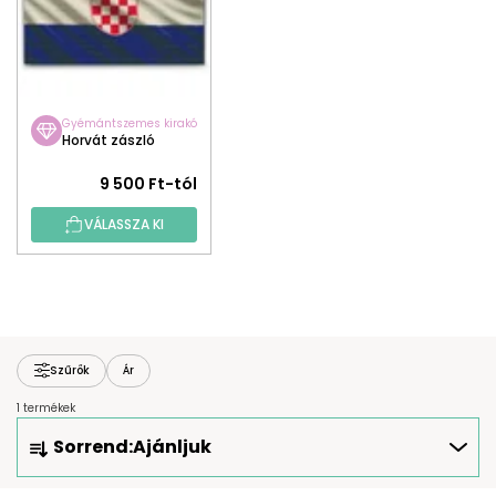
Gyémántszemes kirakó
Horvát zászló
9 500 Ft-tól
VÁLASSZA KI
Szűrők
Ár
1 termékek
T
Sorrend:
Ajánljuk
E
R