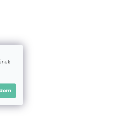
K
E
K
R
E
ének
N
D
adom
E
Z
É
S