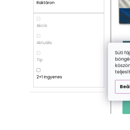
A
M
Raktáron
L
É
S
K
Akció
Ó
E
Aktuális
2+
P
K
Süti f
böngés
Tip
A
L
köszön
teljes
N
I
2+1 ingyenes
Beá
E
S
L
T
Á
J