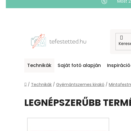
Most 
Ugrás
a
fő
tartalomhoz
Technikák
Saját fotó alapján
Inspiráció
Kezdőlap
/
Technikák
/
Gyémántszemes kirakó
/
Mintafest
LEGNÉPSZERŰBB TERM