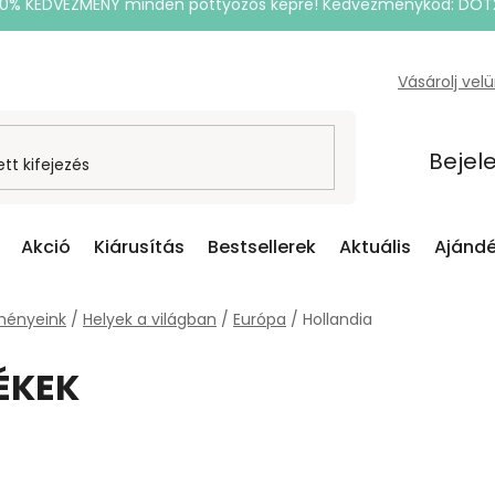
20% KEDVEZMÉNY minden pöttyözős képre! Kedvezménykód: DOT
Vásárolj vel
Bejel
Akció
Kiárusítás
Bestsellerek
Aktuális
Ajándé
ményeink
/
Helyek a világban
/
Európa
/
Hollandia
ÉKEK