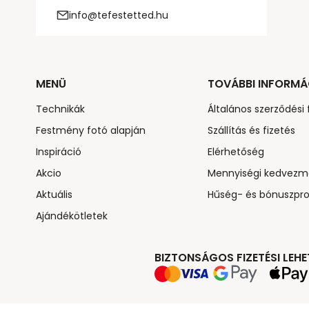
info@tefestetted.hu
MENÜ
TOVÁBBI INFORMÁ
Technikák
Általános szerződési 
Festmény fotó alapján
Szállítás és fizetés
Inspiráció
Elérhetőség
Akcio
Mennyiségi kedvezm
Aktuális
Hűség- és bónuszpr
Ajándékötletek
BIZTONSÁGOS FIZETÉSI LEH