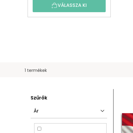
VÁLASSZA KI
1 termékek
O
T
Szűrők
L
E
Ár
D
R