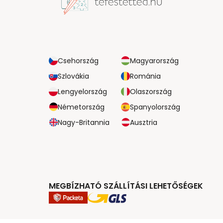
Csehország
Magyarország
Szlovákia
Románia
Lengyelország
Olaszország
Németország
Spanyolország
Nagy-Britannia
Ausztria
MEGBÍZHATÓ SZÁLLÍTÁSI LEHETŐSÉGEK