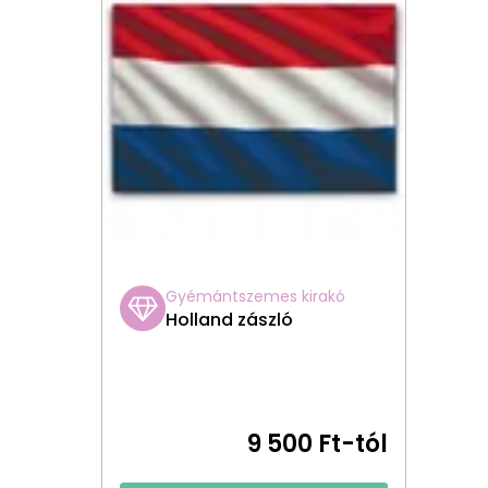
Gyémántszemes kirakó
Holland zászló
9 500 Ft-tól