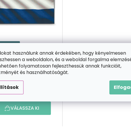
1 INGYENES
ájlokat használunk annak érdekében, hogy kényelmesen
Gyémántszemes
zhessen a weboldalon, és a weboldal forgalma elemzés
kirakó
hetően folyamatosan fejleszthessük annak funkcióit,
Holland zászló
ítményét és használhatóságát.
llítások
Elfog
9 500 Ft-tól
VÁLASSZA KI