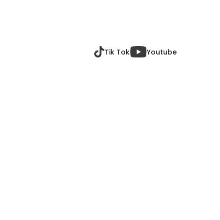
E
Tik Tok
Youtube