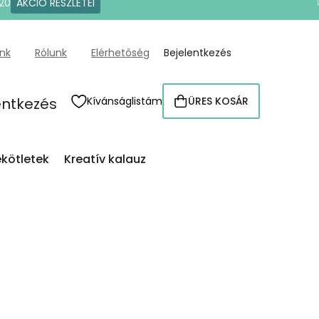
20
AKCIÓ RÉSZLETEI
ünk
Rólunk
Elérhetőség
Bejelentkezés
entkezés
Kívánságlistám
ÜRES KOSÁR
KOSÁR
kötletek
Kreatív kalauz