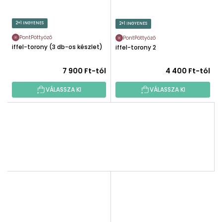
2+1 INGYENES
2+1 INGYENES
PontPöttyöző
PontPöttyöző
Eiffel-torony (3 db-os készlet)
Eiffel-torony 2
7 900 Ft-tól
4 400 Ft-tól
VÁLASSZA KI
VÁLASSZA KI