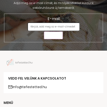
Adja meg az e-mail címét, és mi tájékoztatást küldünk
webáruházunk új termékeiről.
E-mail
KÜLDÉS
VEDD FEL VELÜNK A KAPCSOLATOT
info@tefestetted.hu
MENÜ