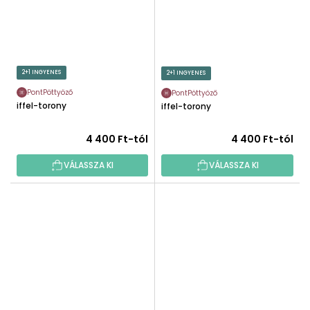
2+1 INGYENES
2+1 INGYENES
PontPöttyöző
PontPöttyöző
Eiffel-torony
Eiffel-torony
4 400 Ft-tól
4 400 Ft-tól
VÁLASSZA KI
VÁLASSZA KI