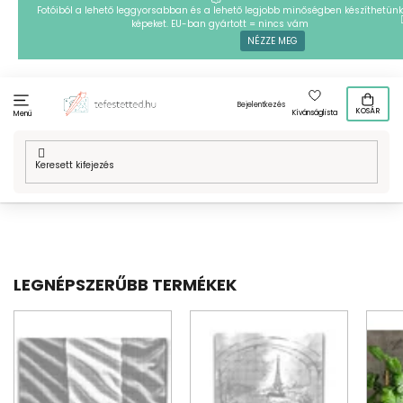
Ugrás
Fotóiból a lehető leggyorsabban és a lehető legjobb minőségben készíthetünk
képeket. EU-ban gyártott = nincs vám
a
NÉZZE MEG
fő
tartalomhoz
Bejelentkezés
KOSÁR
Kívánságlista
Menü
Kezdőlap
/
Technikák
/
PontPöttyöző
/
Mintafestményeink
/
Helyek
a világban
/
Európa
/
Franciaország
LEGNÉPSZERŰBB TERMÉKEK