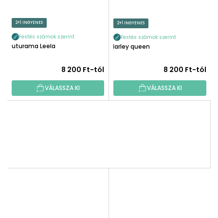
2+1 INGYENES
2+1 INGYENES
Festés számok szerint
Festés számok szerint
Futurama Leela
Harley queen
8 200 Ft-tól
8 200 Ft-tól
VÁLASSZA KI
VÁLASSZA KI