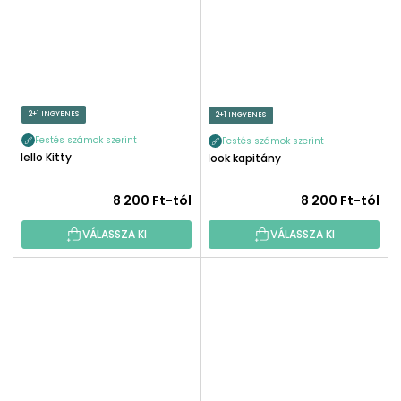
2+1 INGYENES
2+1 INGYENES
Festés számok szerint
Festés számok szerint
Hello Kitty
Hook kapitány
8 200 Ft-tól
8 200 Ft-tól
VÁLASSZA KI
VÁLASSZA KI