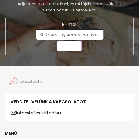
Adja meg az e-mail címét, és mi tájékoztatást küldünk
webáruházunk új termékeiről.
E-mail
KÜLDÉS
VEDD FEL VELÜNK A KAPCSOLATOT
info@tefestetted.hu
MENÜ