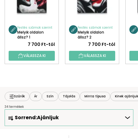
Festés számok szerint
Festés számok szerint
Melyik oldalon
Melyik oldalon
állsz? 1
állsz? 2
7 700 Ft-tól
7 700 Ft-tól
VÁLASSZA KI
VÁLASSZA KI
Szűrők
Ár
Szín
Tájolás
Minta típusa
Kinek ajánlju
34 termékek
T
Sorrend:
Ajánljuk
E
R
M