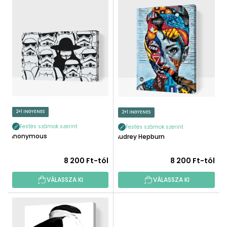
T
É
E
K
R
E
M
K
É
R
K
E
E
N
K
D
L
E
I
2+1 INGYENES
2+1 INGYENES
Z
S
É
Festés számok szerint
Festés számok szerint
T
Anonymous
Audrey Hepburn
S
Á
E
J
8 200 Ft-tól
8 200 Ft-tól
A
VÁLASSZA KI
VÁLASSZA KI