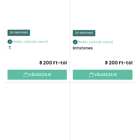
2+1 INGYENES
2+1 INGYENES
Festés számok szerint
Festés számok szerint
E.T.
Flintstones
8 200 Ft-tól
8 200 Ft-tól
VÁLASSZA KI
VÁLASSZA KI