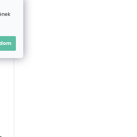
E
ének
adom
t