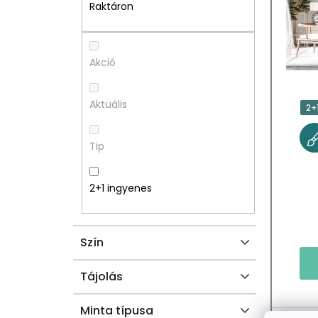
A
M
Raktáron
L
É
S
K
Akció
Ó
E
Aktuális
2+
P
K
Tip
A
L
N
I
2+1 ingyenes
E
S
Szín
L
T
Á
Tájolás
J
Minta típusa