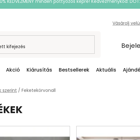
20% KEDVEZMÉNY minden pöttyözős képre! Kedvezménykód: DOT
Vásárolj vel
Bejel
Akció
Kiárusítás
Bestsellerek
Aktuális
Ajándé
 szerint
/
Feketekörvonall
ÉKEK