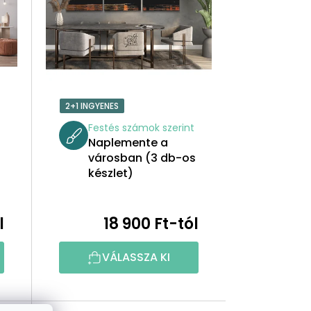
K
E
K
R
2+1 INGYENES
E
t
Festés számok szerint
Naplemente a
N
városban (3 db-os
készlet)
D
E
l
18 900 Ft-tól
Z
VÁLASSZA KI
É
S