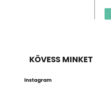
L
KÖVESS MINKET
Á
B
Instagram
L
É
C