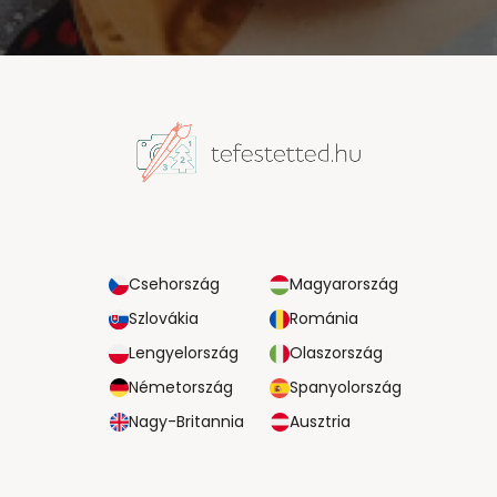
Csehország
Magyarország
Szlovákia
Románia
Lengyelország
Olaszország
Németország
Spanyolország
Nagy-Britannia
Ausztria