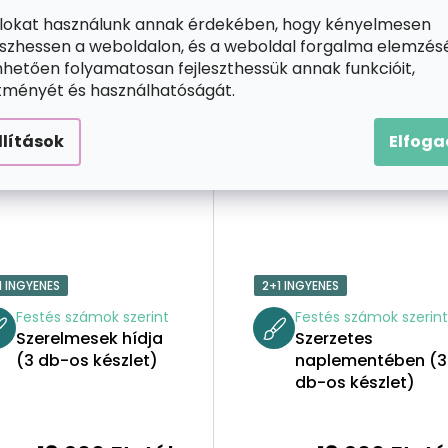
ájlokat használunk annak érdekében, hogy kényelmesen
zhessen a weboldalon, és a weboldal forgalma elemzés
hetően folyamatosan fejleszthessük annak funkcióit,
ítményét és használhatóságát.
llítások
Elfog
1 INGYENES
2+1 INGYENES
Festés számok szerint
Festés számok szerin
Szerelmesek hídja
Szerzetes
(3 db-os készlet)
naplementében (3
db-os készlet)