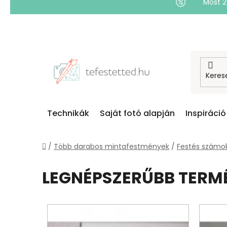
Most 
Ugrás
a
fő
tartalomhoz
Technikák
Saját fotó alapján
Inspiráció
Kezdőlap
/
Több darabos mintafestmények
/
Festés számok
LEGNÉPSZERŰBB TERM