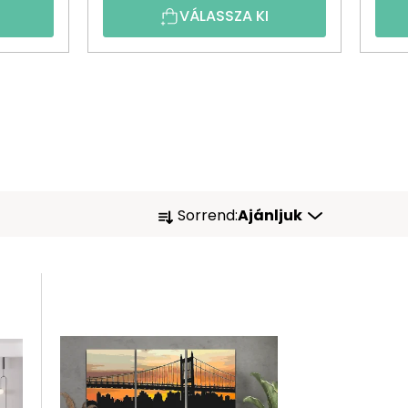
VÁLASSZA KI
T
Sorrend:
Ajánljuk
E
R
M
É