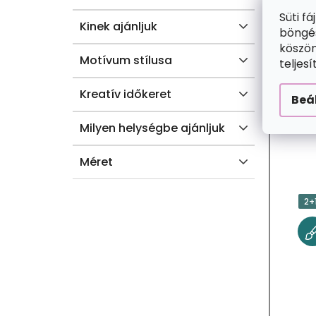
Süti f
A
Kinek ajánljuk
böngés
köszön
Motívum stílusa
teljes
Kreatív időkeret
Beá
Milyen helységbe ajánljuk
Méret
2+