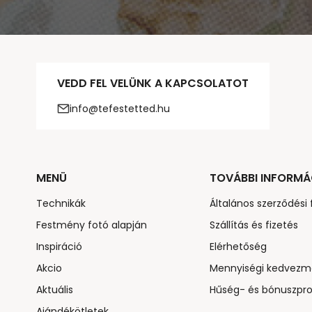
VEDD FEL VELÜNK A KAPCSOLATOT
info@tefestetted.hu
MENÜ
TOVÁBBI INFORMÁ
Technikák
Általános szerződési 
Festmény fotó alapján
Szállítás és fizetés
Inspiráció
Elérhetőség
Akcio
Mennyiségi kedvezm
Aktuális
Hűség- és bónuszpr
Ajándékötletek