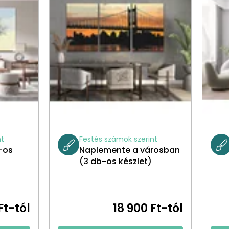
nt
Festés számok szerint
-os
Naplemente a városban
(3 db-os készlet)
Ft-tól
18 900 Ft-tól