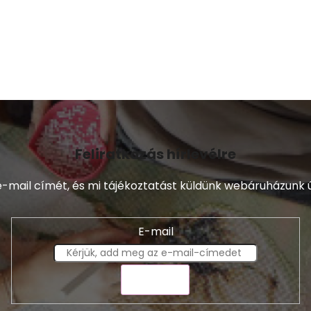
e
l
e
m
e
i
Feliratkozás hírlevélre
-mail címét, és mi tájékoztatást küldünk webáruházunk ú
E-mail
KÜLDÉS