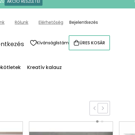
20
AKCIÓ RÉSZLETEI
ünk
Rólunk
Elérhetőség
Bejelentkezés
entkezés
Kívánságlistám
ÜRES KOSÁR
KOSÁR
kötletek
Kreatív kalauz