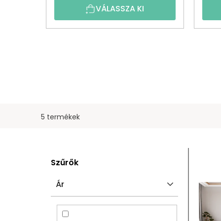
VÁLASSZA KI
5 termékek
O
T
Szűrők
L
E
Ár
D
R