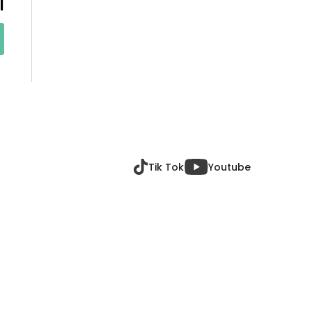
l
Tik Tok
Youtube