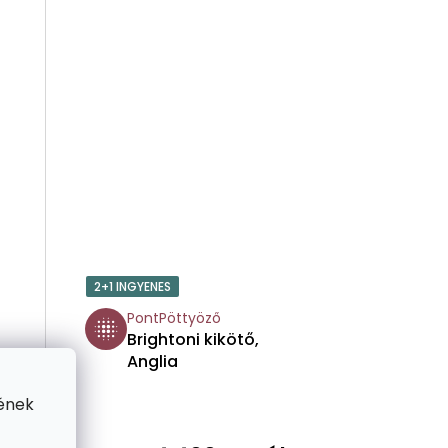
E
2+1 INGYENES
PontPöttyöző
Brightoni kikötő,
Anglia
ének