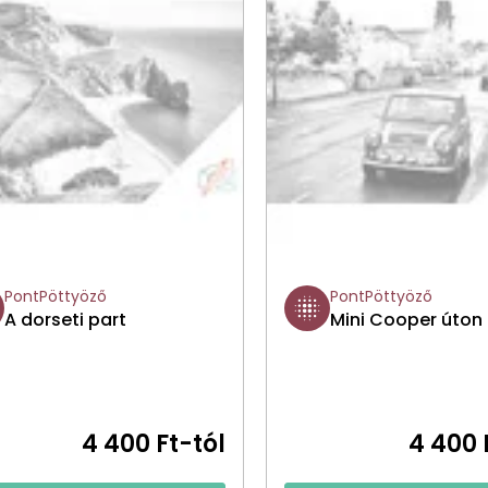
PontPöttyöző
PontPöttyöző
A dorseti part
Mini Cooper úton
4 400 Ft-tól
4 400 