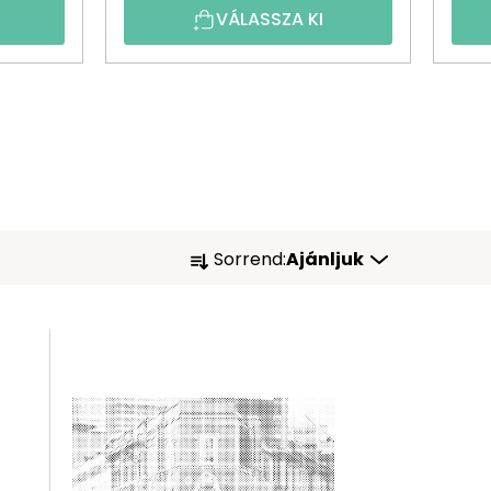
VÁLASSZA KI
T
Sorrend:
Ajánljuk
E
R
M
É