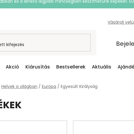
rsabban és a lehető legjobb minőségben készíthetünk képeket. E
Vásárolj vel
Bejel
Akció
Kiárusítás
Bestsellerek
Aktuális
Ajándé
Helyek a világban
/
Európa
/
Egyesült Királyság
ÉKEK