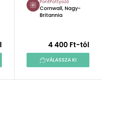
PontPöttyöző
Cornwall, Nagy-
Britannia
l
4 400 Ft-tól
VÁLASSZA KI