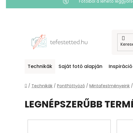
Fotóiból a lehető leggyo
Ugrás
a
fő
tartalomhoz
Technikák
Saját fotó alapján
Inspiráció
Kezdőlap
/
Technikák
/
PontPöttyöző
/
Mintafestményeink
/
LEGNÉPSZERŰBB TERM