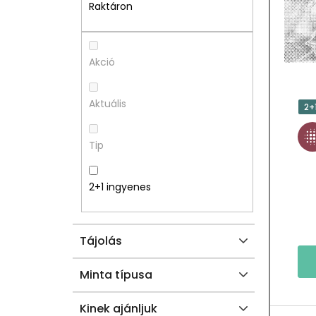
A
M
Raktáron
L
É
S
K
Akció
Ó
E
Aktuális
2+
P
K
Tip
A
L
N
I
2+1 ingyenes
E
S
Tájolás
L
T
Á
Minta típusa
J
Kinek ajánljuk