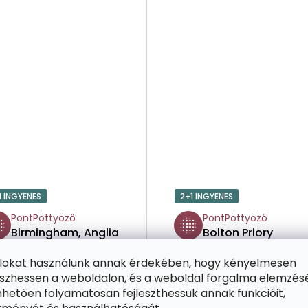
1 INGYENES
2+1 INGYENES
PontPöttyöző
PontPöttyöző
Birmingham, Anglia
Bolton Priory
2
templom, Anglia
ájlokat használunk annak érdekében, hogy kényelmesen
zhessen a weboldalon, és a weboldal forgalma elemzés
hetően folyamatosan fejleszthessük annak funkcióit,