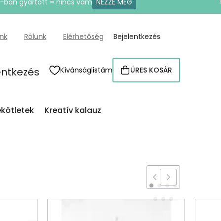
U-ban gyártott = nincs vám
NÉZZE MEG
ünk
Rólunk
Elérhetőség
Bejelentkezés
entkezés
Kívánságlistám
ÜRES KOSÁR
KOSÁR
kötletek
Kreatív kalauz