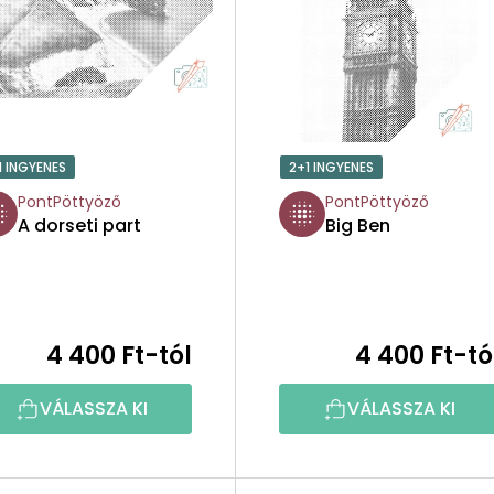
1 INGYENES
2+1 INGYENES
PontPöttyöző
PontPöttyöző
A dorseti part
Big Ben
4 400 Ft-tól
4 400 Ft-tó
VÁLASSZA KI
VÁLASSZA KI