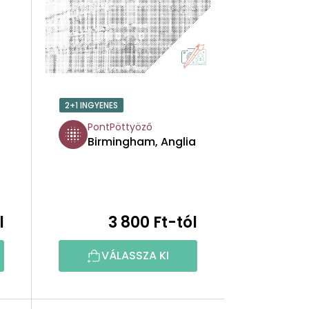
K
E
K
R
2+1 INGYENES
E
PontPöttyöző
Birmingham, Anglia
N
D
E
l
3 800 Ft-tól
Z
VÁLASSZA KI
É
S