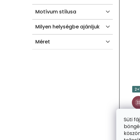
A
Motívum stílusa
Milyen helységbe ajánljuk
Méret
2+
Süti f
böngés
köszön