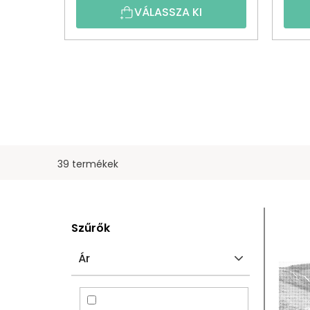
VÁLASSZA KI
39 termékek
O
T
Szűrők
L
E
Ár
D
R