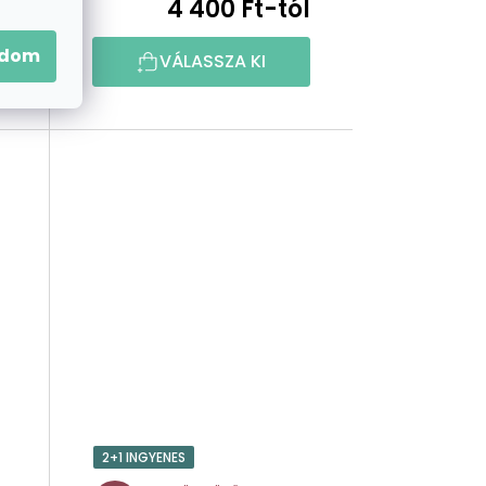
l
4 400 Ft-tól
adom
VÁLASSZA KI
2+1 INGYENES