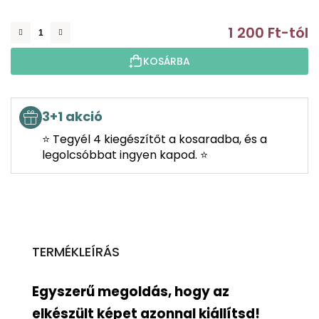
1 200 Ft
-tól
E
KOSÁRBA
3+1 akció
⭐ Tegyél 4 kiegészítőt a kosaradba, és a
legolcsóbbat ingyen kapod. ⭐
TERMÉKLEÍRÁS
Egyszerű megoldás, hogy az
elkészült képet azonnal kiállítsd!