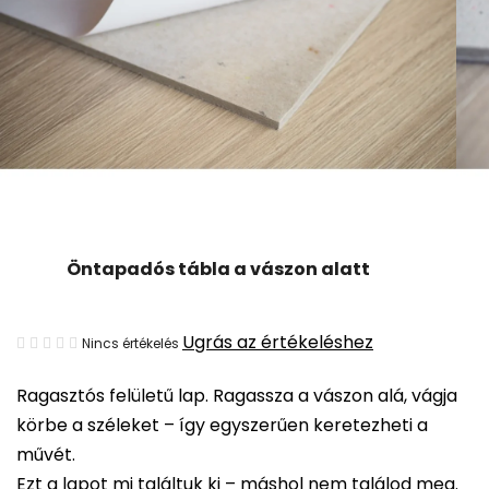
Öntapadós tábla a vászon alatt
A
Ugrás az értékeléshez
Nincs értékelés
termék
Ragasztós felületű lap. Ragassza a vászon alá, vágja
átlagos
körbe a széleket – így egyszerűen keretezheti a
értékelése
művét.
5-
Ezt a lapot mi találtuk ki – máshol nem találod meg.
ből