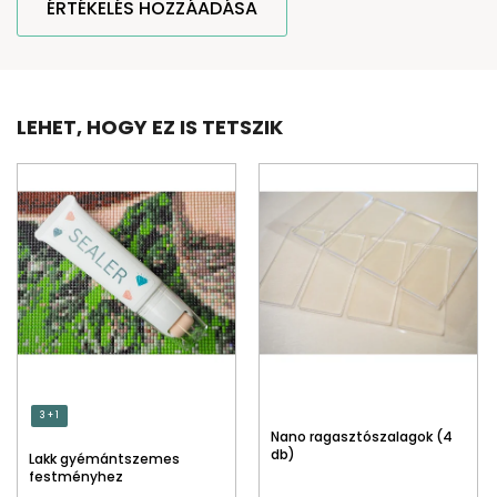
ÉRTÉKELÉS HOZZÁADÁSA
LEHET, HOGY EZ IS TETSZIK
3 + 1
Nano ragasztószalagok (4
db)
Lakk gyémántszemes
festményhez