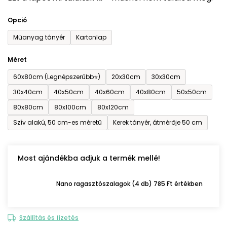
0,0
Opció
csillag.
Műanyag tányér
Kartonlap
Méret
60x80cm (Legnépszerűbb⭐)
20x30cm
30x30cm
30x40cm
40x50cm
40x60cm
40x80cm
50x50cm
80x80cm
80x100cm
80x120cm
Szív alakú, 50 cm-es méretű
Kerek tányér, átmérője 50 cm
Most ajándékba adjuk a termék mellé!
Nano ragasztószalagok (4 db) 785 Ft értékben
Szállítás és fizetés