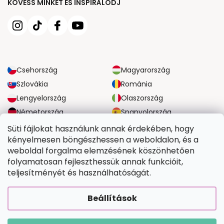
KÖVESS MINKET ÉS INSPIRÁLÓDJ
Csehország
Magyarország
Szlovákia
Románia
Lengyelország
Olaszország
Németország
Spanyolország
Nagy-Britannia
Ausztria
Süti fájlokat használunk annak érdekében, hogy
kényelmesen böngészhessen a weboldalon, és a
weboldal forgalma elemzésének köszönhetően
MEGBÍZHATÓ SZÁLLÍTÁSI LEHETŐSÉGEK
folyamatosan fejleszthessük annak funkcióit,
teljesítményét és használhatóságát.
BIZTONSÁGOS FIZETÉSI LEHETŐSÉGEK
Beállítások