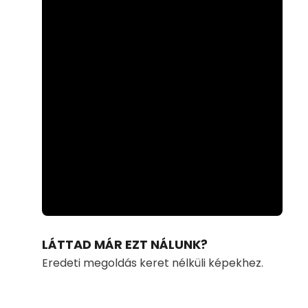
Loaded
:
Unmute
45.06%
LÁTTAD MÁR EZT NÁLUNK?
Eredeti megoldás keret nélküli képekhez.