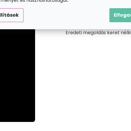
ítményét és használhatóságát.
LÁTTAD MÁR 
llítások
Elfog
Eredeti megoldás keret nélk