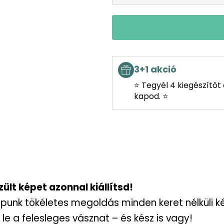
3+1 akció
⭐ Tegyél 4 kiegészítőt
kapod. ⭐
lt képet azonnal kiállítsd!
apunk tökéletes megoldás minden keret nélküli k
le a felesleges vásznat – és kész is vagy!