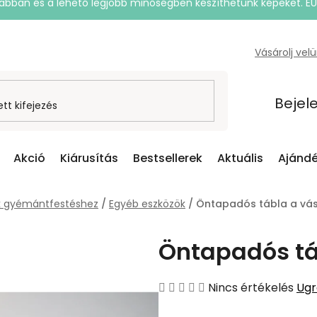
rsabban és a lehető legjobb minőségben készíthetünk képeket. E
Vásárolj vel
Bejel
Akció
Kiárusítás
Bestsellerek
Aktuális
Ajándé
k gyémántfestéshez
/
Egyéb eszközök
/
Öntapadós tábla a vás
Öntapadós tá
A
Nincs értékelés
Ugr
termék