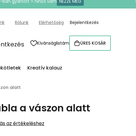
U-ban gyártott = nincs vám
NÉZZE MEG
ünk
Rólunk
Elérhetőség
Bejelentkezés
entkezés
Kívánságlistám
ÜRES KOSÁR
KOSÁR
kötletek
Kreatív kalauz
zon alatt
bla a vászon alatt
ás az értékeléshez