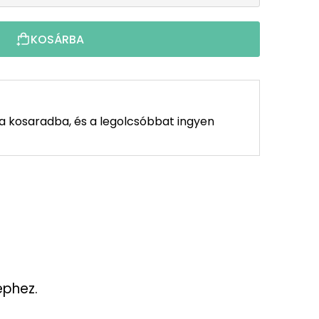
KOSÁRBA
 a kosaradba, és a legolcsóbbat ingyen
éphez.