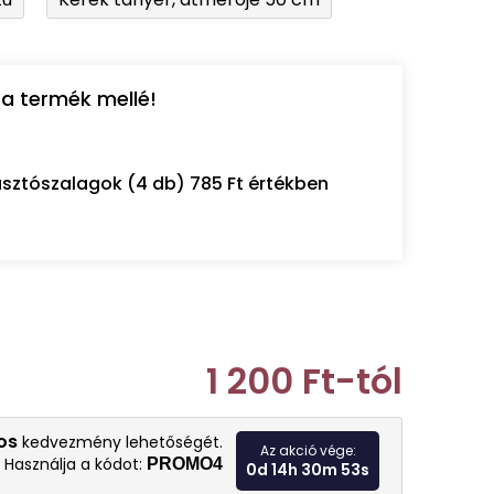
a termék mellé!
sztószalagok (4 db) 785 Ft értékben
1 200 Ft
-tól
Egységár:
os
kedvezmény lehetőségét.
Az akció vége:
Használja a kódot:
PROMO4
0d 14h 30m 52s