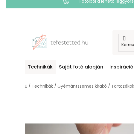
Fotóiból a lehető leggyo
Ugrás
a
fő
tartalomhoz
Technikák
Saját fotó alapján
Inspiráció
Kezdőlap
/
Technikák
/
Gyémántszemes kirakó
/
Tartozéko