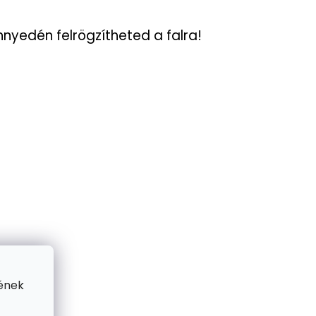
.
nyedén felrögzítheted a falra!
ének