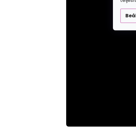
teljes
Beá
Loaded
:
Unmute
44.17%