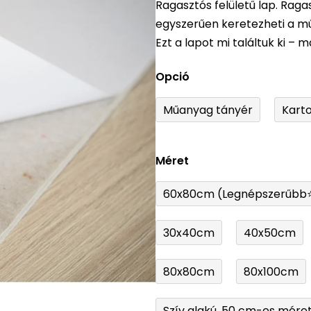
Ragasztós felületű lap. Raga
átlagos
egyszerűen keretezheti a m
értékelése
Ezt a lapot mi találtuk ki –
5-
ből
Opció
0,0
csillag.
Műanyag tányér
Kart
Méret
60x80cm (Legnépszerűbb
30x40cm
40x50cm
80x80cm
80x100cm
Szív alakú, 50 cm-es mére