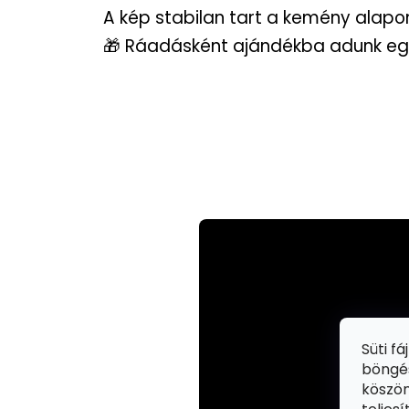
A kép stabilan tart a kemény alapon
🎁 Ráadásként ajándékba adunk egy 
Süti f
böngés
köszön