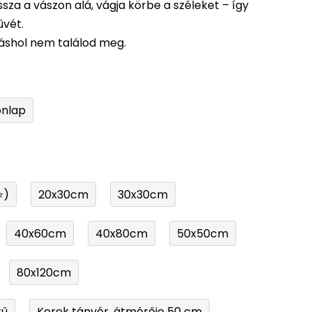
ssza a vászon alá, vágja körbe a széleket – így
űvét.
 máshol nem találod meg.
onlap
⭐)
20x30cm
30x30cm
40x60cm
40x80cm
50x50cm
80x120cm
tű
Kerek tányér, átmérője 50 cm