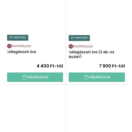
2+1 INGYENES
2+1 INGYENES
PontPöttyöző
PontPöttyöző
Csillagászati óra
Csillagászati óra (3 db-os
készlet)
4 400 Ft-tól
7 900 Ft-tól
VÁLASSZA KI
VÁLASSZA KI