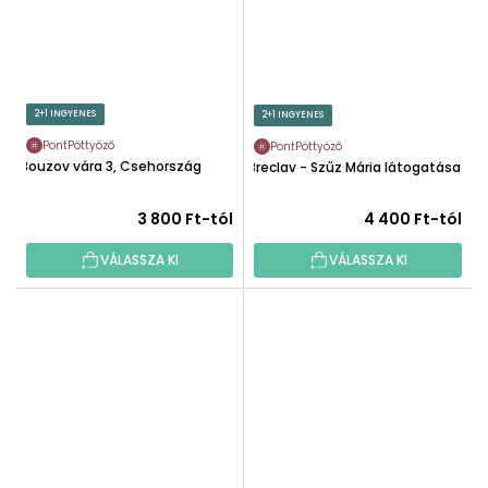
2+1 INGYENES
2+1 INGYENES
PontPöttyöző
PontPöttyöző
Bouzov vára 3, Csehország
Breclav - Szűz Mária látogatása
3 800 Ft-tól
4 400 Ft-tól
VÁLASSZA KI
VÁLASSZA KI