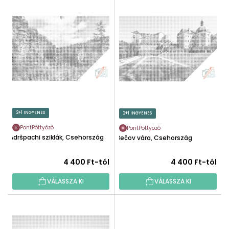
T
É
E
K
R
E
M
K
É
R
K
E
E
N
K
D
L
E
I
2+1 INGYENES
2+1 INGYENES
Z
S
É
PontPöttyöző
PontPöttyöző
T
Adršpachi sziklák, Csehország
Bečov vára, Csehország
S
Á
E
J
4 400 Ft-tól
4 400 Ft-tól
A
VÁLASSZA KI
VÁLASSZA KI