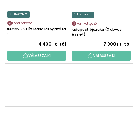
2+1 INGYENES
2+1 INGYENES
PontPöttyöző
PontPöttyöző
Breclav - Szűz Mária látogatása
Budapest éjszaka (3 db-os
2
készlet)
4 400 Ft-tól
7 900 Ft-tól
VÁLASSZA KI
VÁLASSZA KI