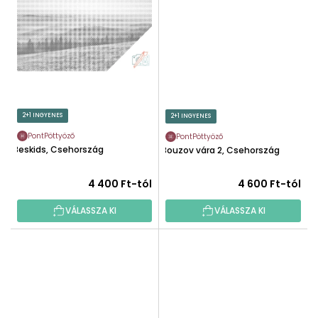
2+1 INGYENES
2+1 INGYENES
PontPöttyöző
PontPöttyöző
Beskids, Csehország
Bouzov vára 2, Csehország
4 400 Ft-tól
4 600 Ft-tól
VÁLASSZA KI
VÁLASSZA KI