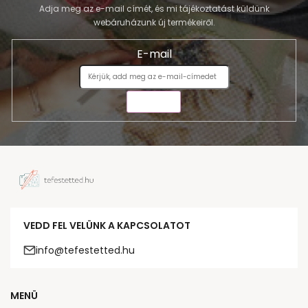
Adja meg az e-mail címét, és mi tájékoztatást küldünk
webáruházunk új termékeiről.
E-mail
KÜLDÉS
VEDD FEL VELÜNK A KAPCSOLATOT
info@tefestetted.hu
MENÜ