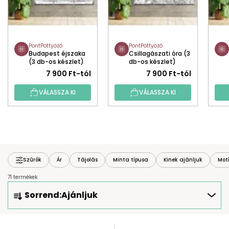
PontPöttyöző
PontPöttyöző
Budapest éjszaka
Csillagászati óra (3
(3 db-os készlet)
db-os készlet)
7 900 Ft-tól
7 900 Ft-tól
VÁLASSZA KI
VÁLASSZA KI
Szűrők
Ár
Tájolás
Minta típusa
Kinek ajánljuk
Mot
71 termékek
T
Sorrend:
Ajánljuk
E
R
M