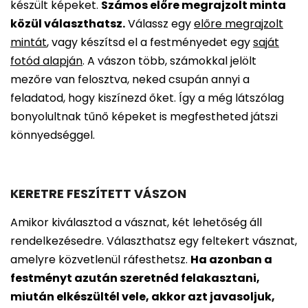
készült képeket.
Számos előre megrajzolt minta
közül választhatsz.
Válassz egy
előre megrajzolt
mintát
, vagy készítsd el a festményedet egy
saját
fotód alapján
. A vászon több, számokkal jelölt
mezőre van felosztva, neked csupán annyi a
feladatod, hogy kiszínezd őket. Így a még látszólag
bonyolultnak tűnő képeket is megfestheted játszi
könnyedséggel.
KERETRE FESZÍTETT VÁSZON
Amikor kiválasztod a vásznat, két lehetőség áll
rendelkezésedre. Választhatsz egy feltekert vásznat,
amelyre közvetlenül ráfesthetsz.
Ha azonban a
festményt azután szeretnéd felakasztani,
miután elkészültél vele, akkor azt javasoljuk,