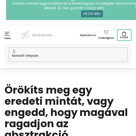
Ugrás
Fotóiból a lehető leggyorsabban és a lehető legjobb minőségben készíthetünk
képeket. EU-ban gyártott = nincs vám
a
NÉZZE MEG
fő
tartalomhoz
Bejelentkezés
KOSÁR
Kívánságlista
Menü
Kezdőlap
/
Cikkek
/
Örökíts meg egy eredeti mintát, vagy engedd,
hogy magával ragadjon az absztrakció.
Örökíts meg egy
eredeti mintát, vagy
engedd, hogy magával
ragadjon az
absztrakció.