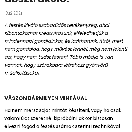
13.12.2021
A festés kiváló szabadidős tevékenység, ahol
kibontakozhat kreativitásunk, elfeledhetjük a
mindennapi gondjainkat, és lazíthatunk. Attól, mert
nem gondolod, hogy művész lennél, még nem jelenti
azt, hogy nem tudsz festeni. Több módja is van
vannak, hogy szórakozva létrehozz gyönyörű
műalkotásokat.
VÁSZON BÁRMILYEN MINTÁVAL
Ha nem mersz saját mintát készíteni, vagy ha csak
valami újat szeretnél kipróbálni, akkor biztosan
élvezni fogod
a festés számok szerinti
technikával