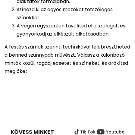
alakzatok formájában.
Színezd ki az egyes mezőket tetszőleges
színekkel.
A végén egyszerűen távolítsd el a szalagot, és
gyönyörködj az elkészült alkotásodban.
A festés számok szerinti technikával felébresztheted
a benned szunnyadó művészt. Válassz a különböző
minták közül, ragadj ecsetet és színeket, és örökítsd
meg őket.
L
Á
B
KÖVESS MINKET
Tik Tok
Youtube
L