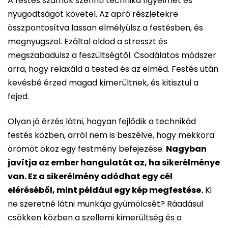
A festés számok szerinti technika figyelmet és
nyugodtságot követel. Az apró részletekre
összpontosítva lassan elmélyülsz a festésben, és
megnyugszol. Ezáltal oldod a stresszt és
megszabadulsz a feszültségtől. Csodálatos módszer
arra, hogy relaxáld a tested és az elméd. Festés után
kevésbé érzed magad kimerültnek, és kitisztul a
fejed.
Olyan jó érzés látni, hogyan fejlődik a technikád
festés közben, arról nem is beszélve, hogy mekkora
örömöt okoz egy festmény befejezése.
Nagyban
javítja az ember hangulatát az, ha sikerélménye
van. Ez a sikerélmény adódhat egy cél
eléréséből, mint például egy kép megfestése.
Ki
ne szeretné látni munkája gyümölcsét? Ráadásul
csökken közben a szellemi kimerültség és a