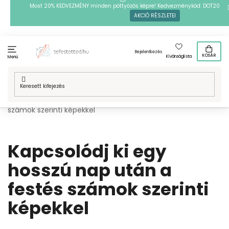
Ugrás
Most 20% KEDVEZMÉNY minden pöttyözős képre! Kedvezménykód: DOT20
AKCIÓ RÉSZLETEI
a
fő
tartalomhoz
Bejelentkezés
KOSÁR
Kívánságlista
Menü
Kezdőlap
/
Cikkek
/
Kapcsolódj ki egy hosszú nap után a festés
számok szerinti képekkel
Kapcsolódj ki egy
hosszú nap után a
festés számok szerinti
képekkel