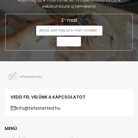
Adja meg az e-mail címét, és mi tájékoztatást küldünk
webáruházunk új termékeiről.
E-mail
KÜLDÉS
VEDD FEL VELÜNK A KAPCSOLATOT
info@tefestetted.hu
MENÜ