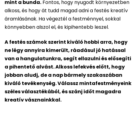
mint a bunda.
Fontos, hogy nyugodt környezetben
alkoss, és hogy át tudd magad adni a festés kreatív
áramlásának. Ha végeztél a festménnyel, sokkal
könnyebben alszol el, és kipihentebb leszel.
A festés számok szerint kiváló hobbi arra, hogy
ne légy annyira kimerült, ráadásul jó hatással
van a hangulatunkra, segít ellazulni és elősegíti
a pihentető alvást. Alkoss lefekvés előtt, hogy
jobban aludj, de a nap bármely szakaszában
kiváló tevékenység. Válassz mintafestményeink
széles választékából, és szánj időt magadra
kreatív vásznainkkal.