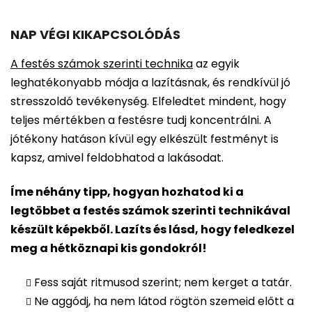
NAP VÉGI KIKAPCSOLÓDÁS
A festés számok szerinti technika
az egyik
leghatékonyabb módja a lazításnak, és rendkívül jó
stresszoldó tevékenység. Elfeledtet mindent, hogy
teljes mértékben a festésre tudj koncentrálni. A
jótékony hatáson kívül egy elkészült festményt is
kapsz, amivel feldobhatod a lakásodat.
Íme néhány tipp, hogyan hozhatod ki a
legtöbbet a festés számok szerinti technikával
készült képekből. Lazíts és lásd, hogy feledkezel
meg a hétköznapi kis gondokról!
Fess saját ritmusod szerint; nem kerget a tatár.
Ne aggódj, ha nem látod rögtön szemeid előtt a