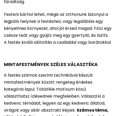
fáradtság.
Festeni bárhol lehet, mégis az otthonunk bizonyul a
legjobb helynek a festéshez, vagy legalábbis egy
kényelmes környezet, ahol jól érzed magad. Főzz egy
csésze teát vagy gyújts meg egy gyertyát, és lazíts.
A festés kiváló időtöltés a családdal vagy barátokkal.
MINTAFESTMÉNYEK SZÉLES VÁLASZTÉKA
A festés számok szerinti technikával készült
mintafestmények között rengeteg érdekes
kategória lapul. Többféle motívum közül
választhatsz ízlésednek megfelelően. Válaszd ki a
kedvenc témádat, legyen az egy kedvenc állatod,
virágok vagy akár absztrakt képek.
Számos téma,