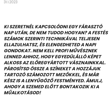
31.1.2023
KI SZERETNÉL KAPCSOLÓDNI EGY FÁRASZTÓ
NAP UTÁN, DE NEM TUDOD HOGYAN? A FESTÉS
SZÁMOK SZERINTI TECHNIKÁVAL TELJESEN
ELLAZULHATSZ, ÉS ELENGEDHETED A NAPI
GONDOKAT. NEM KELL PROFI MŰVÉSZNEK
LENNED AHHOZ, HOGY EGYEDÜLÁLLÓ KÉPET
ALKOSS AZ ELŐREGYÁRTOTT VÁSZNAINKKAL.
PÁROSÍTSD ÖSSZE A SZÍNEKET A HOZZÁJUK
TARTOZÓ SZÁMOZOTT MEZŐKKEL, ÉS MÁR
KÉSZ IS A LENYŰGÖZŐ FESTMÉNYED. ÁMULJ,
AHOGY A SZEMED ELŐTT BONTAKOZIK KI A
MŰALKOTÁSOD!