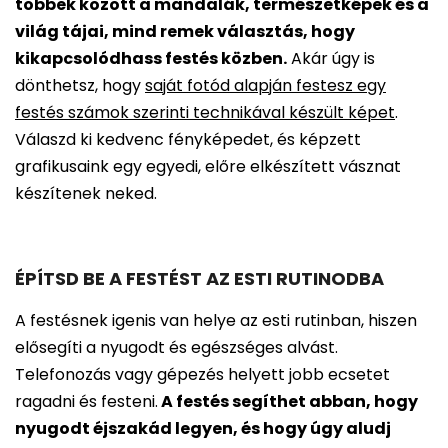
többek között a mandalák, természetképek és a
világ tájai, mind remek választás, hogy
kikapcsolódhass festés közben.
Akár úgy is
dönthetsz, hogy
saját fotód alapján festesz egy
festés számok szerinti technikával készült képet
.
Válaszd ki kedvenc fényképedet, és képzett
grafikusaink egy egyedi, előre elkészített vásznat
készítenek neked.
ÉPÍTSD BE A FESTÉST AZ ESTI RUTINODBA
A festésnek igenis van helye az esti rutinban, hiszen
elősegíti a nyugodt és egészséges alvást.
Telefonozás vagy gépezés helyett jobb ecsetet
ragadni és festeni.
A festés segíthet abban, hogy
nyugodt éjszakád legyen, és hogy úgy aludj