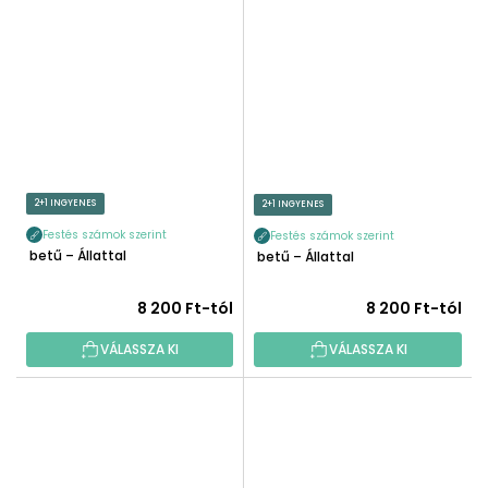
2+1 INGYENES
2+1 INGYENES
Festés számok szerint
Festés számok szerint
E betű – Állattal
F betű – Állattal
8 200 Ft-tól
8 200 Ft-tól
VÁLASSZA KI
VÁLASSZA KI