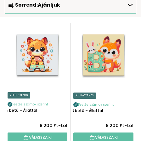
Sorrend:
Ajánljuk
E
R
M
T
É
E
K
R
E
M
K
É
R
K
E
E
N
K
D
L
E
I
2+1 INGYENES
2+1 INGYENES
Z
S
É
Festés számok szerint
Festés számok szerint
T
A betű – Állattal
B betű – Állattal
S
Á
E
J
8 200 Ft-tól
8 200 Ft-tól
A
VÁLASSZA KI
VÁLASSZA KI