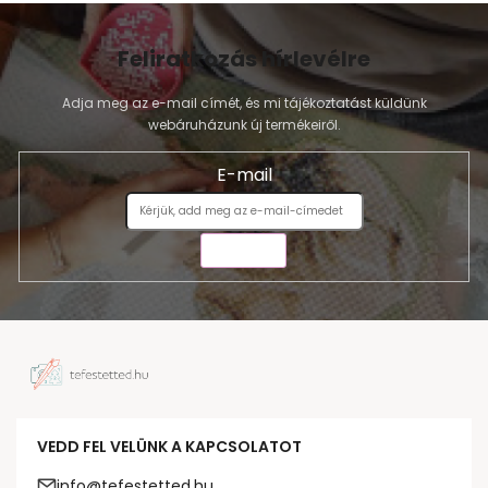
Feliratkozás hírlevélre
Adja meg az e-mail címét, és mi tájékoztatást küldünk
webáruházunk új termékeiről.
E-mail
KÜLDÉS
VEDD FEL VELÜNK A KAPCSOLATOT
info@tefestetted.hu