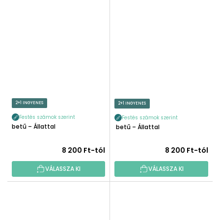
2+1 INGYENES
2+1 INGYENES
Festés számok szerint
Festés számok szerint
I betű – Állattal
J betű – Állattal
8 200 Ft-tól
8 200 Ft-tól
VÁLASSZA KI
VÁLASSZA KI