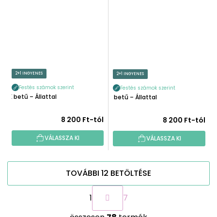
2+1 INGYENES
2+1 INGYENES
Festés számok szerint
Festés számok szerint
K betű – Állattal
L betű – Állattal
8 200 Ft-tól
8 200 Ft-tól
VÁLASSZA KI
VÁLASSZA KI
TOVÁBBI 12 BETÖLTÉSE
L
1
7
a
p
L