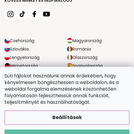
KÖVESS MINKET ÉS INSPIRÁLÓDJ
Csehország
Magyarország
Szlovákia
Románia
Lengyelország
Olaszország
Németország
Spanyolország
Nagy-Britannia
Ausztria
Süti fájlokat használunk annak érdekében, hogy
kényelmesen böngészhessen a weboldalon, és a
weboldal forgalma elemzésének köszönhetően
MEGBÍZHATÓ SZÁLLÍTÁSI LEHETŐSÉGEK
folyamatosan fejleszthessük annak funkcióit,
teljesítményét és használhatóságát.
BIZTONSÁGOS FIZETÉSI LEHETŐSÉGEK
Beállítások