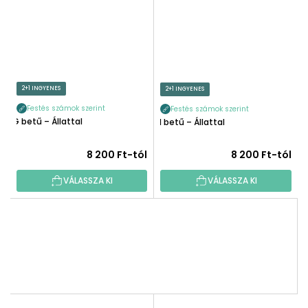
2+1 INGYENES
2+1 INGYENES
Festés számok szerint
Festés számok szerint
G betű – Állattal
H betű – Állattal
8 200 Ft-tól
8 200 Ft-tól
VÁLASSZA KI
VÁLASSZA KI