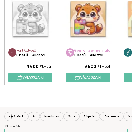
PontPöttyöző
Gyémántszemes kirakó
F betű – Állattal
F betű – Állattal
4 600 Ft-tól
9 500 Ft-tól
VÁLASSZA KI
VÁLASSZA KI
Szűrők
Ár
Keretezés
Szín
Tájolás
Technika
Mi
78 termékek
T