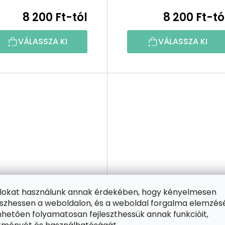
8 200 Ft-tól
8 200 Ft-tó
VÁLASSZA KI
VÁLASSZA KI
ájlokat használunk annak érdekében, hogy kényelmesen
zhessen a weboldalon, és a weboldal forgalma elemzés
hetően folyamatosan fejleszthessük annak funkcióit,
1 INGYENES
2+1 INGYENES