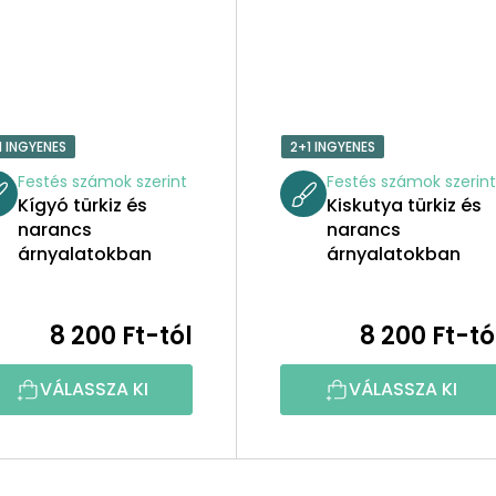
1 INGYENES
2+1 INGYENES
Festés számok szerint
Festés számok szerin
Kígyó türkiz és
Kiskutya türkiz és
narancs
narancs
árnyalatokban
árnyalatokban
8 200 Ft-tól
8 200 Ft-tó
VÁLASSZA KI
VÁLASSZA KI