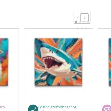
akó
Festés számok szerint