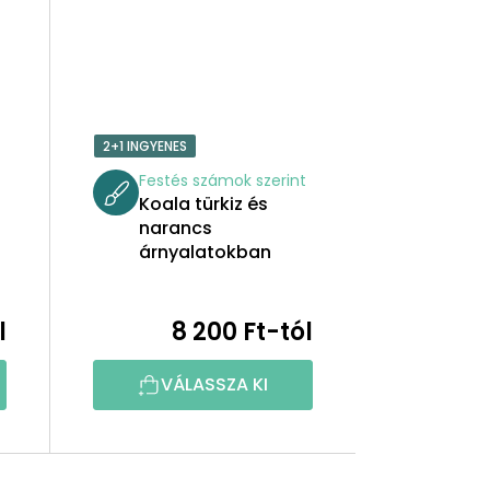
2+1 INGYENES
t
Festés számok szerint
Koala türkiz és
narancs
árnyalatokban
l
8 200 Ft-tól
VÁLASSZA KI