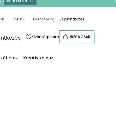
20
AKCIÓ RÉSZLETEI
ünk
Rólunk
Elérhetőség
Bejelentkezés
entkezés
Kívánságlistám
ÜRES KOSÁR
KOSÁR
kötletek
Kreatív kalauz