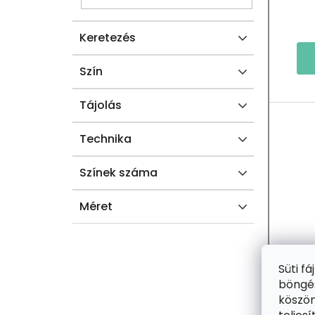
E
S
Keretezés
L
T
Á
Szín
J
Tájolás
A
Technika
Színek száma
Méret
Süti f
böngés
köszön
2+