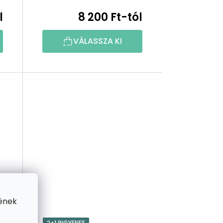
E
l
8 200 Ft-tól
Z
VÁLASSZA KI
É
S
E
ének
2+1 INGYENES