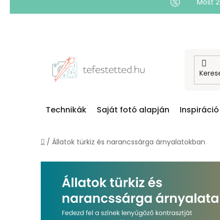
Most 
Ugrás
a
fő
tartalomhoz
Technikák
Saját fotó alapján
Inspiráció
Kezdőlap
/
Állatok türkiz és narancssárga árnyalatokban