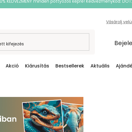
20% KEDVEZMÉNY minden pöttyözős képre! Kedvezménykód: DOT
Vásárolj vel
Bejel
Akció
Kiárusítás
Bestsellerek
Aktuális
Ajándé