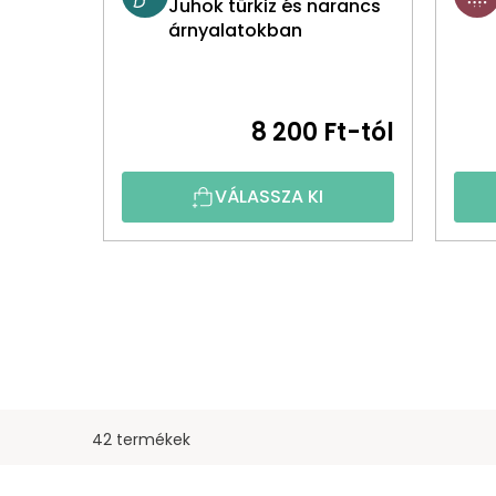
Juhok türkiz és narancs
árnyalatokban
8 200 Ft-tól
VÁLASSZA KI
42 termékek