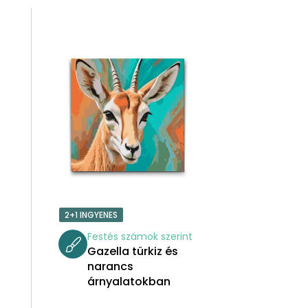
R
M
É
K
E
K
R
2+1 INGYENES
E
t
Festés számok szerint
Gazella türkiz és
N
narancs
árnyalatokban
D