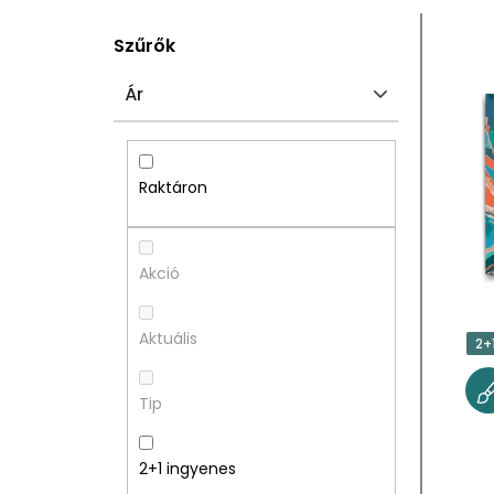
O
T
Szűrők
L
E
Ár
D
R
A
M
Raktáron
L
É
S
K
Akció
Ó
E
Aktuális
2+
P
K
Tip
A
L
N
I
2+1 ingyenes