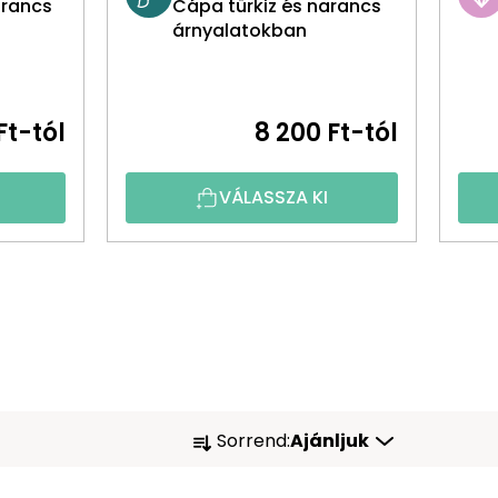
arancs
Cápa türkiz és narancs
árnyalatokban
Ft-tól
8 200 Ft-tól
VÁLASSZA KI
T
Sorrend:
Ajánljuk
E