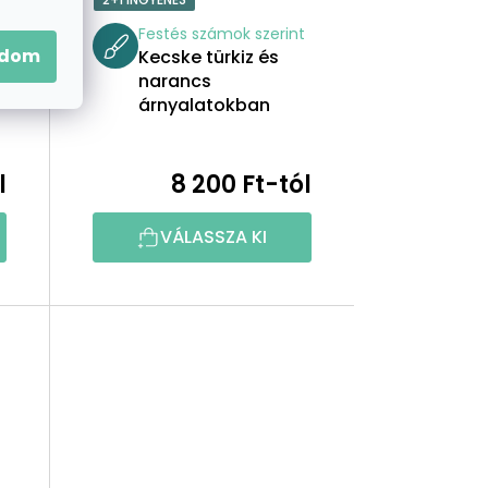
t
Festés számok szerint
adom
Kecske türkiz és
narancs
árnyalatokban
l
8 200 Ft-tól
VÁLASSZA KI