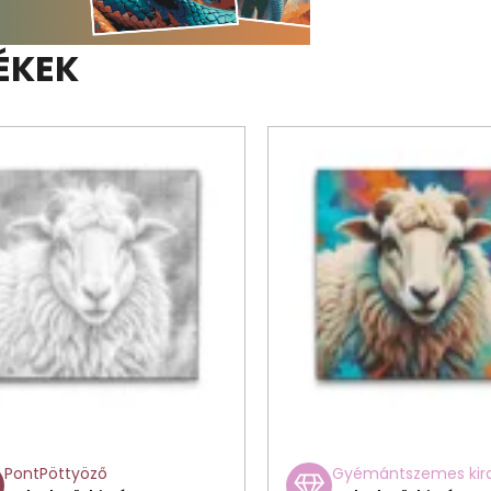
ÉKEK
PontPöttyöző
Gyémántszemes kir