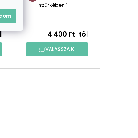
szürkében 1
adom
l
4 400 Ft-tól
VÁLASSZA KI