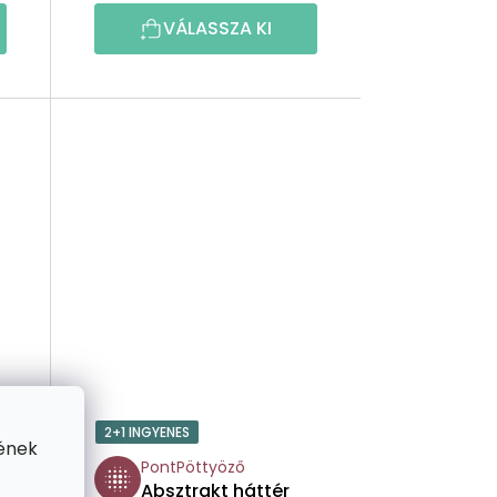
Z
VÁLASSZA KI
É
S
E
2+1 INGYENES
ének
PontPöttyöző
Absztrakt háttér