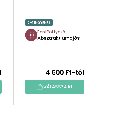
2+1 INGYENES
PontPöttyöző
Absztrakt űrhajós
l
4 600 Ft-tól
VÁLASSZA KI