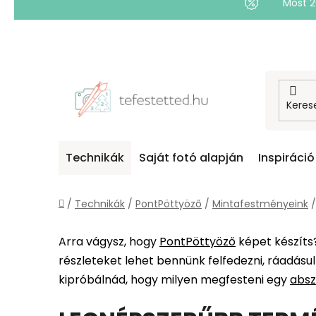
Most 
Ugrás
a
fő
tartalomhoz
Technikák
Saját fotó alapján
Inspiráció
Kezdőlap
/
Technikák
/
PontPöttyöző
/
Mintafestményeink
/
Arra vágysz, hogy
PontPöttyöző
képet készíts
részleteket lehet bennünk felfedezni, ráadásul
kipróbálnád, hogy milyen megfesteni egy
absz