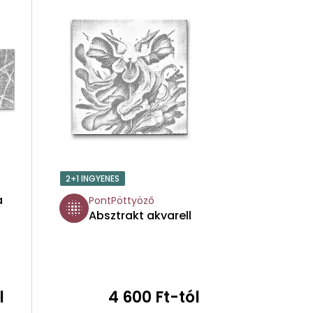
M
É
K
E
K
R
2+1 INGYENES
E
a
PontPöttyöző
Absztrakt akvarell
N
D
E
l
4 600 Ft-tól