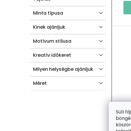
L
T
Á
Minta típusa
J
Kinek ajánljuk
A
Motívum stílusa
Kreatív időkeret
Milyen helységbe ajánljuk
Méret
Süti f
2+
böngés
köszön