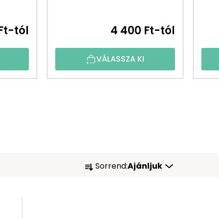
Ft-tól
4 400 Ft-tól
VÁLASSZA KI
T
Sorrend:
Ajánljuk
E
R