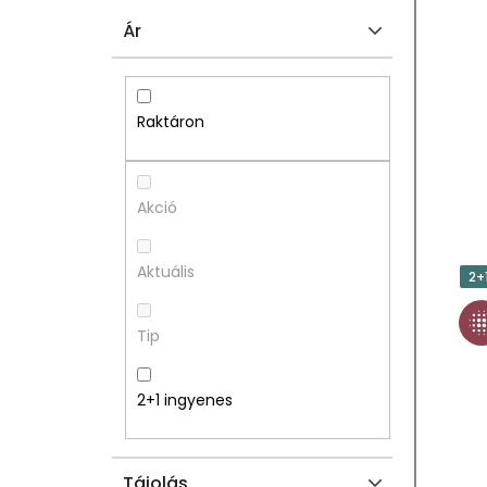
L
E
Ár
D
R
A
M
Raktáron
L
É
S
K
Akció
Ó
E
Aktuális
2+
P
K
Tip
A
L
N
I
2+1 ingyenes
E
S
Tájolás