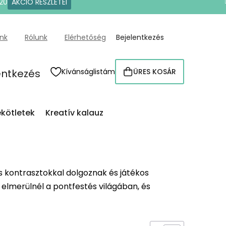
20
AKCIÓ RÉSZLETEI
ünk
Rólunk
Elérhetőség
Bejelentkezés
entkezés
Kívánságlistám
ÜRES KOSÁR
KOSÁR
kötletek
Kreatív kalauz
 kontrasztokkal dolgoznak és játékos
n elmerülnél a pontfestés világában, és