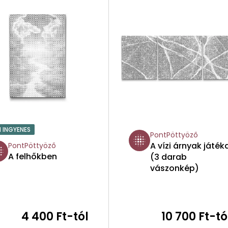
1 INGYENES
PontPöttyöző
A vízi árnyak játék
PontPöttyöző
A felhőkben
(3 darab
vászonkép)
4 400 Ft-tól
10 700 Ft-tó