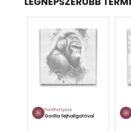
LEGNÉPSZERŰBB TERM
PontPöttyöző
Gorilla fejhallgatóval