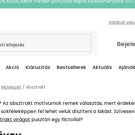
20% KEDVEZMÉNY minden pöttyözős képre! Kedvezménykód: DOT
Vásárolj vel
Bejel
Akció
Kiárusítás
Bestsellerek
Aktuális
Ajándé
Művészet
/
Absztrakt
? Az absztrakt motívumok remek választás, mert érdekes
 sokféleképpen fel lehet velük díszíteni a lakást. Szívese
trakt virágot
pusztán egy filctollal?