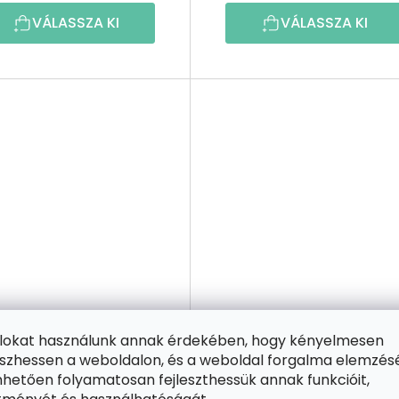
VÁLASSZA KI
VÁLASSZA KI
ájlokat használunk annak érdekében, hogy kényelmesen
1 INGYENES
2+1 INGYENES
zhessen a weboldalon, és a weboldal forgalma elemzés
PontPöttyöző
PontPöttyöző
hetően folyamatosan fejleszthessük annak funkcióit,
Absztrakt akvarell
Absztrakt fák