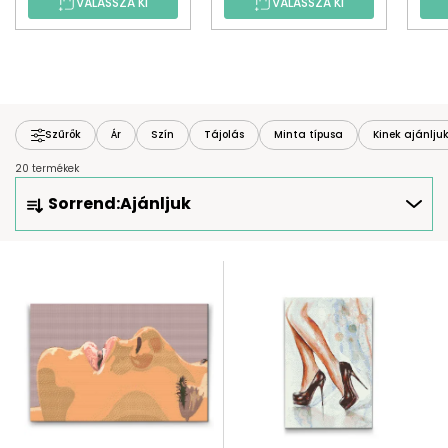
VÁLASSZA KI
VÁLASSZA KI
Szűrők
Ár
Szín
Tájolás
Minta típusa
Kinek ajánlju
20 termékek
T
Sorrend:
Ajánljuk
E
R
M
T
É
E
K
R
E
M
K
É
R
K
E
E
N
K