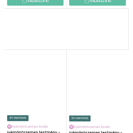
VÁLASSZA KI
VÁLASSZA KI
2+1 INGYENES
2+1 INGYENES
Gyémántszemes kirakó
Gyémántszemes kirakó
Gyémántszemes festmény -
Gyémántszemes festmény -