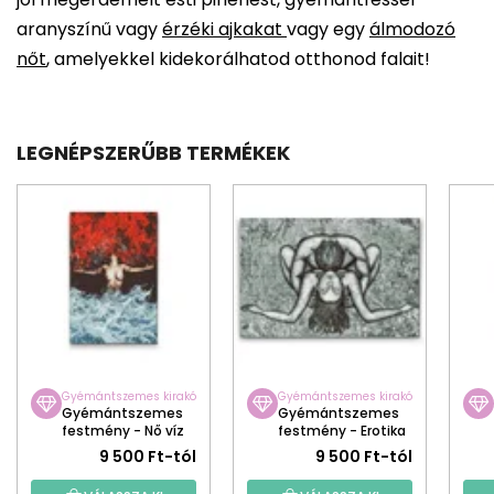
aranyszínű vagy
érzéki ajkakat
vagy egy
álmodozó
nőt
, amelyekkel kidekorálhatod otthonod falait!
LEGNÉPSZERŰBB TERMÉKEK
Gyémántszemes kirakó
Gyémántszemes kirakó
Gyémántszemes
Gyémántszemes
festmény - Nő víz
festmény - Erotika
és tűz között
9 500 Ft-tól
9 500 Ft-tól