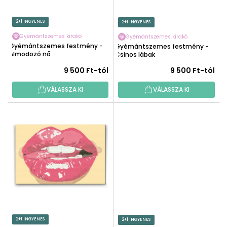
D
L
E
I
2+1 INGYENES
2+1 INGYENES
Z
S
É
Gyémántszemes kirakó
Gyémántszemes kirakó
T
Gyémántszemes festmény -
Gyémántszemes festmény -
S
Álmodozó nő
Á
Csinos lábak
E
J
9 500 Ft-tól
9 500 Ft-tól
A
VÁLASSZA KI
VÁLASSZA KI
2+1 INGYENES
2+1 INGYENES