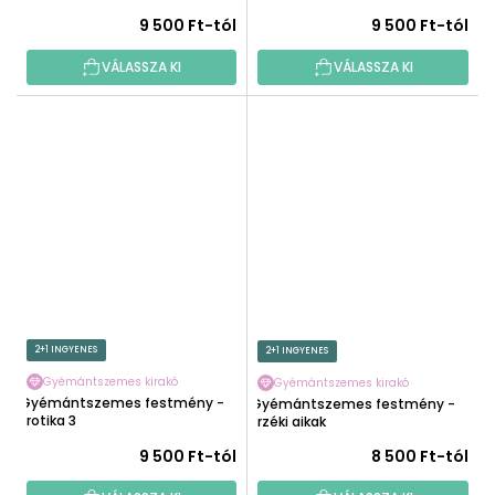
9 500 Ft-tól
9 500 Ft-tól
VÁLASSZA KI
VÁLASSZA KI
2+1 INGYENES
2+1 INGYENES
Gyémántszemes kirakó
Gyémántszemes kirakó
Gyémántszemes festmény -
Gyémántszemes festmény -
Erotika 3
Érzéki ajkak
9 500 Ft-tól
8 500 Ft-tól