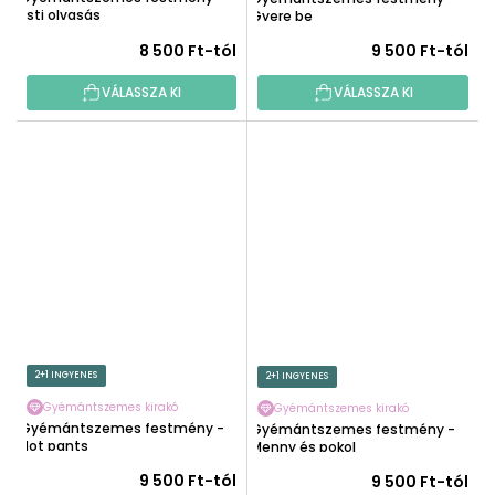
Esti olvasás
Gyere be
8 500 Ft-tól
9 500 Ft-tól
VÁLASSZA KI
VÁLASSZA KI
2+1 INGYENES
2+1 INGYENES
Gyémántszemes kirakó
Gyémántszemes kirakó
Gyémántszemes festmény -
Gyémántszemes festmény -
Hot pants
Menny és pokol
9 500 Ft-tól
9 500 Ft-tól