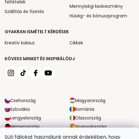
feltételek
Mennyiségi kedvezmény
Szállítás és fizetés
Hűség- és bónuszprogram
GYAKRAN ISMÉTELT KÉRDÉSEK
Kreatív kalauz
Cikkek
KÖVESS MINKET ÉS INSPIRÁLÓDJ
Csehország
Magyarország
Szlovákia
Románia
Lengyelország
Olaszország
Németország
Spanyolország
Nagy-Britannia
Ausztria
Süti fájlokat használunk annak érdekében, hogy