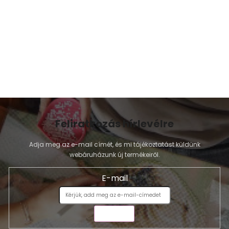
s
e
l
e
m
e
i
Feliratkozás hírlevélre
Adja meg az e-mail címét, és mi tájékoztatást küldünk
webáruházunk új termékeiről.
E-mail
KÜLDÉS