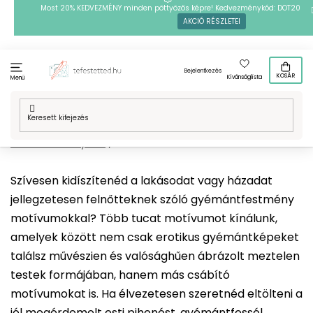
Ugrás
Most 20% KEDVEZMÉNY minden pöttyözős képre! Kedvezménykód: DOT20
AKCIÓ RÉSZLETEI
a
fő
tartalomhoz
Bejelentkezés
KOSÁR
Kívánságlista
Menü
Kezdőlap
/
Technikák
/
Gyémántszemes kirakó
/
Mintafestményeink
/
18+
Szívesen kidíszítenéd a lakásodat vagy házadat
jellegzetesen felnőtteknek szóló gyémántfestmény
motívumokkal? Több tucat motívumot kínálunk,
amelyek között nem csak erotikus gyémántképeket
találsz művészien és valósághűen ábrázolt meztelen
testek formájában, hanem más csábító
motívumokat is. Ha élvezetesen szeretnéd eltölteni a
jól megérdemelt esti pihenést, gyémántfessél